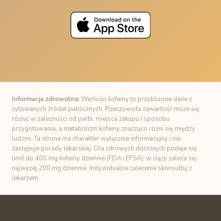
Informacja zdrowotna:
Wartości kofeiny to przybliżone dane z
cytowanych źródeł publicznych. Rzeczywista zawartość może się
różnić w zależności od partii, miejsca zakupu i sposobu
przygotowania, a metabolizm kofeiny znacząco różni się między
ludźmi. Ta strona ma charakter wyłącznie informacyjny i nie
zastępuje porady lekarskiej. Dla zdrowych dorosłych podaje się
limit do 400 mg kofeiny dziennie (FDA i EFSA); w ciąży zaleca się
najwyżej 200 mg dziennie. Indywidualne zalecenia skonsultuj z
lekarzem.