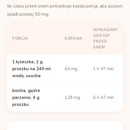
Ile czasu przed snem potrzebuje każda porcja, aby poziom
spadł poniżej 50 mg:
WYMAGANY
ODSTĘP
PORCJA
KOFEINA
PRZED
SNEM
1 łyżeczka, 2 g
proszku na 240 ml
64 mg
1 h 47 min
wody, usucha
koicha, gęste
parzenie, 4 g
128 mg
6 h 47 min
proszku