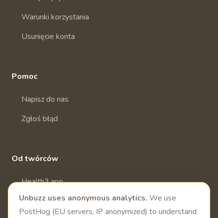
Warunki korzystania
Usunięcie konta
Pomoc
Napisz do nas
Zgłoś błąd
Od twórców
Health3.app
Unbuzz uses anonymous analytics.
We use
Więcej aplikacji zdrowotnych
PostHog (EU servers, IP anonymized) to understand