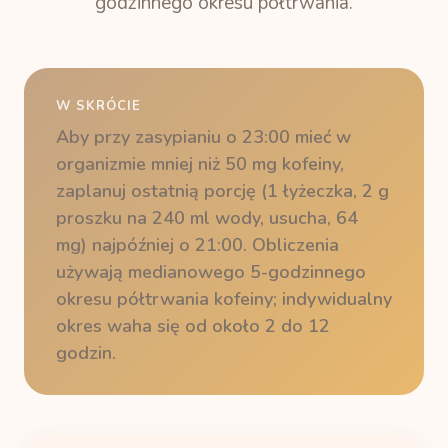
godzinnego okresu półtrwania.
W SKRÓCIE
Aby przy zasypianiu o 23:00 mieć w
organizmie mniej niż 50 mg kofeiny,
zaplanuj ostatnią porcję (1 łyżeczka, 2 g
proszku na 240 ml wody, usucha, 64
mg) najpóźniej o 21:00. Obliczenia
używają medianowego 5-godzinnego
okresu półtrwania kofeiny; indywidualny
okres waha się od około 2 do 12
godzin.