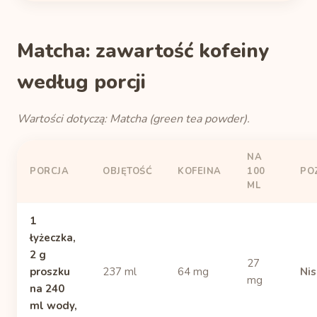
Matcha: zawartość kofeiny
według porcji
Wartości dotyczą: Matcha (green tea powder).
NA
PORCJA
OBJĘTOŚĆ
KOFEINA
100
PO
ML
1
łyżeczka,
2 g
27
proszku
237 ml
64 mg
Nis
mg
na 240
ml wody,