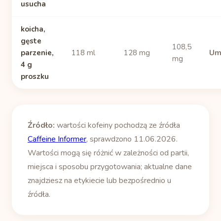
usucha
koicha,
gęste
108,5
parzenie,
118 ml
128 mg
Um
mg
4 g
proszku
Źródło:
wartości kofeiny pochodzą ze źródła
Caffeine Informer
, sprawdzono 11.06.2026.
Wartości mogą się różnić w zależności od partii,
miejsca i sposobu przygotowania; aktualne dane
znajdziesz na etykiecie lub bezpośrednio u
źródła.