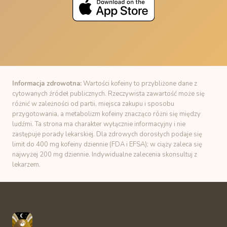
Informacja zdrowotna:
Wartości kofeiny to przybliżone dane z
cytowanych źródeł publicznych. Rzeczywista zawartość może się
różnić w zależności od partii, miejsca zakupu i sposobu
przygotowania, a metabolizm kofeiny znacząco różni się między
ludźmi. Ta strona ma charakter wyłącznie informacyjny i nie
zastępuje porady lekarskiej. Dla zdrowych dorosłych podaje się
limit do 400 mg kofeiny dziennie (FDA i EFSA); w ciąży zaleca się
najwyżej 200 mg dziennie. Indywidualne zalecenia skonsultuj z
lekarzem.
Unbuzz