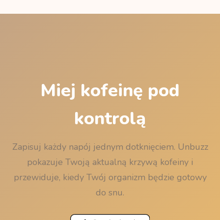
do 12 godzin. Własną krzywą policzysz w
godzinnym okresie półtrwania w chwili zaśnięcia
kalkulatorze okresu półtrwania kofeiny
.
zostanie Ci mniej niż 50 mg kofeiny. Pełną tabelę
znajdziesz na stronie
Matcha przed snem
.
Miej kofeinę pod
kontrolą
Zapisuj każdy napój jednym dotknięciem. Unbuzz
pokazuje Twoją aktualną krzywą kofeiny i
przewiduje, kiedy Twój organizm będzie gotowy
do snu.