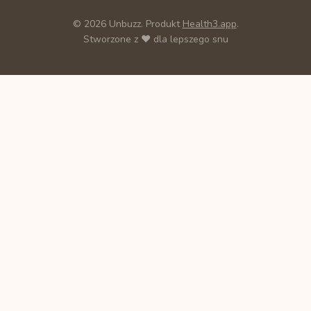
© 2026 Unbuzz. Produkt
Health3.app
.
Stworzone z ❤️ dla lepszego snu