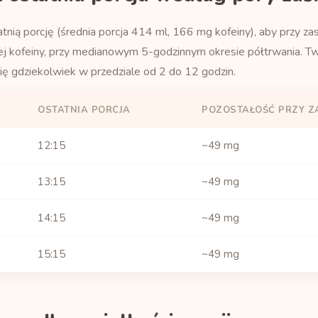
tnią porcję (średnia porcja 414 ml, 166 mg kofeiny), aby przy za
ej kofeiny, przy medianowym 5-godzinnym okresie półtrwania. Tw
ię gdziekolwiek w przedziale od 2 do 12 godzin.
OSTATNIA PORCJA
POZOSTAŁOŚĆ PRZY Z
12:15
~49 mg
13:15
~49 mg
14:15
~49 mg
15:15
~49 mg