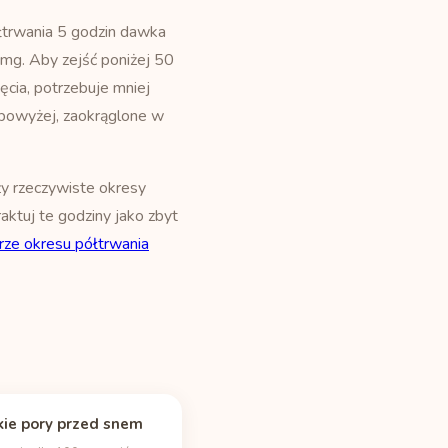
łtrwania 5 godzin dawka
mg. Aby zejść poniżej 50
ięcia, potrzebuje mniej
i powyżej, zaokrąglone w
ży rzeczywiste okresy
raktuj te godziny jako zbyt
rze okresu półtrwania
ie pory przed snem