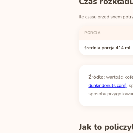
Czas rozkładu
Ile czasu przed snem potr
PORCJA
średnia porcja 414 ml
Źródło:
wartości kof
dunkindonuts.com)
, s
sposobu przygotowania
Jak to policz