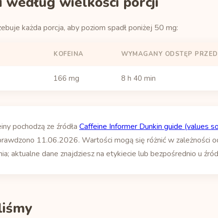
 według wielkości porcji
zebuje każda porcja, aby poziom spadł poniżej 50 mg:
KOFEINA
WYMAGANY ODSTĘP PRZED
166 mg
8 h 40 min
einy pochodzą ze źródła
Caffeine Informer Dunkin guide (values s
prawdzono 11.06.2026. Wartości mogą się różnić w zależności od p
; aktualne dane znajdziesz na etykiecie lub bezpośrednio u źród
yliśmy