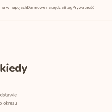
ina w napojach
Darmowe narzędzia
Blog
Prywatność
kiedy
podstawie
o okresu