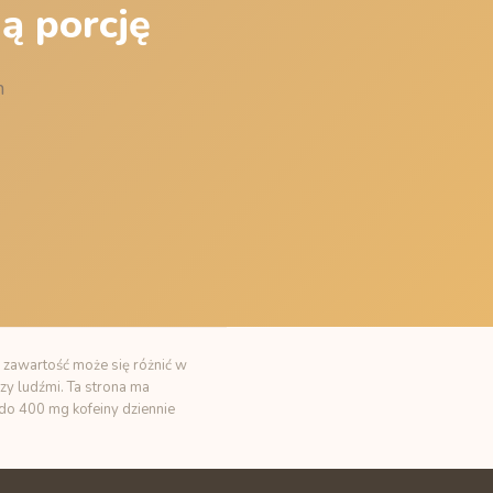
ą porcję
m
 zawartość może się różnić w
zy ludźmi. Ta strona ma
t do 400 mg kofeiny dziennie