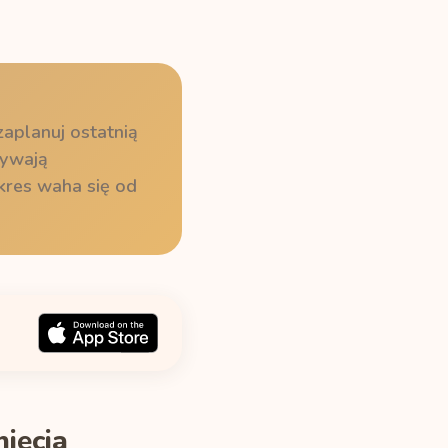
zaplanuj ostatnią
żywają
kres waha się od
nięcia