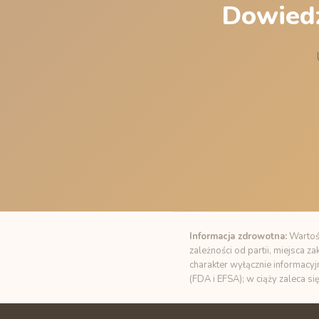
Dowiedz
Informacja zdrowotna:
Wartośc
zależności od partii, miejsca 
charakter wyłącznie informacyj
(FDA i EFSA); w ciąży zaleca si