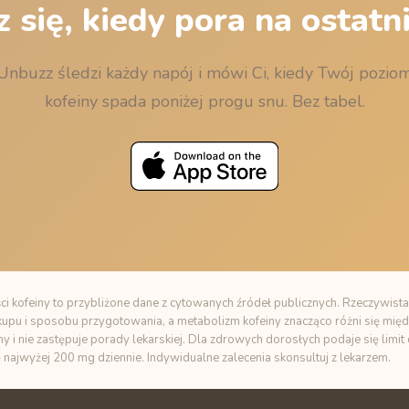
 się, kiedy pora na ostatni
Unbuzz śledzi każdy napój i mówi Ci, kiedy Twój pozio
kofeiny spada poniżej progu snu. Bez tabel.
i kofeiny to przybliżone dane z cytowanych źródeł publicznych. Rzeczywista
zakupu i sposobu przygotowania, a metabolizm kofeiny znacząco różni się międ
ny i nie zastępuje porady lekarskiej. Dla zdrowych dorosłych podaje się limi
ę najwyżej 200 mg dziennie. Indywidualne zalecenia skonsultuj z lekarzem.