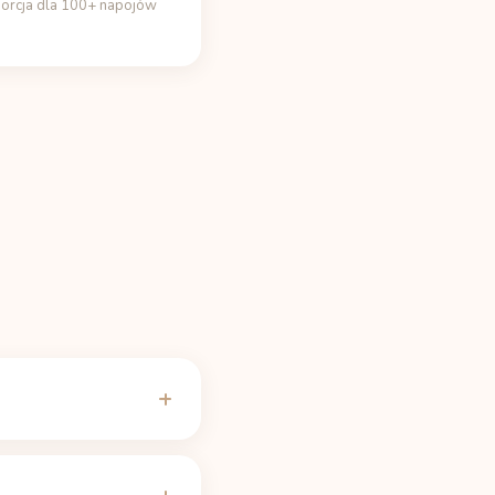
porcja dla 100+ napojów
iększości ludzi
 i nasz
kalkulator