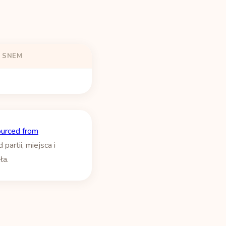
 SNEM
ourced from
artii, miejsca i
ła.