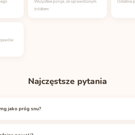
jego
Wszystkie porcje, ze sprawdzonym
Ostatnia 
źródłem
objawów
Najczęstsze pytania
mg jako próg snu?
nieje, ale w okolicach 50 mg krążącej kofeiny efekt pobudzający u w
czny znacznik gotowości do snu (ten sam stosuje aplikacja Unbuzz