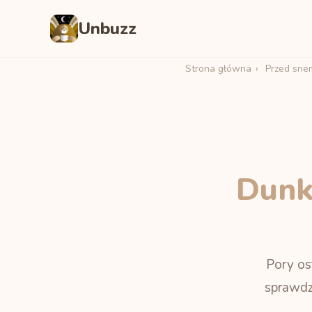
Unbuzz
Strona główna
›
Przed sne
Dunki
Pory ost
sprawdz