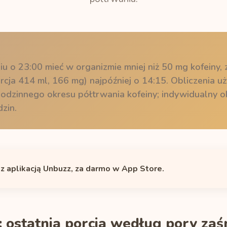
iu o 23:00 mieć w organizmie mniej niż 50 mg kofeiny, 
orcja 414 ml, 166 mg) najpóźniej o 14:15. Obliczenia u
dzinnego okresu półtrwania kofeiny; indywidualny o
zin.
 z aplikacją Unbuzz, za darmo w App Store.
: ostatnia porcja według pory zaś