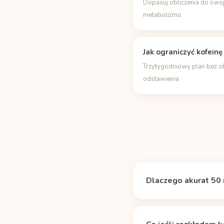
Dopasuj obliczenia do swo
metabolizmu
Jak ograniczyć kofeinę
Trzytygodniowy plan bez 
odstawienia
Dlaczego akurat 50 
Magiczna liczba nie ist
wygasa, więc to prakty