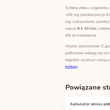
Kofeina znika z organizm
166 mg (średnia porcja 4
mg, czyli poziomu, poniżej 
więcej
8 h 40 min
. Odejm
dół do kwadransa.
Ważne zastrzeżenie: 5 god
półtrwania wahają się od ok
łagodne i przesuń swoją o
kofeiny
.
Powiązane st
Kalkulator okresu pół