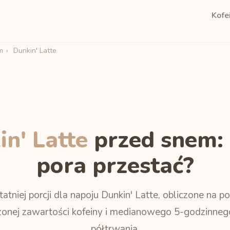
Kofe
m
›
Dunkin' Latte
n' Latte
przed snem: 
pora przestać?
atniej porcji dla napoju Dunkin' Latte, obliczone na 
onej zawartości kofeiny i medianowego 5-godzinneg
półtrwania.