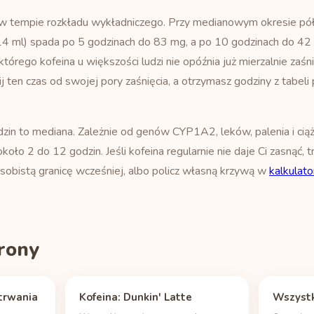
u w tempie rozkładu wykładniczego. Przy medianowym okresie pó
14 ml) spada po 5 godzinach do 83 mg, a po 10 godzinach do 42 
którego kofeina u większości ludzi nie opóźnia już mierzalnie zaśn
ij ten czas od swojej pory zaśnięcia, a otrzymasz godziny z tabel
zin to mediana. Zależnie od genów CYP1A2, leków, palenia i cią
oło 2 do 12 godzin. Jeśli kofeina regularnie nie daje Ci zasnąć, t
sobistą granicę wcześniej, albo policz własną krzywą w
kalkulato
rony
trwania
Kofeina: Dunkin' Latte
Wszystk