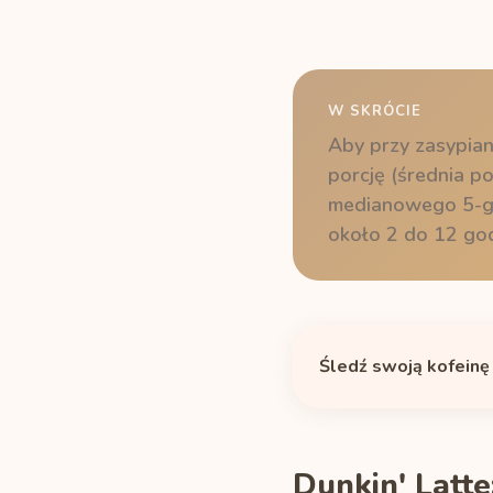
W SKRÓCIE
Aby przy zasypian
porcję (średnia p
medianowego 5-go
około 2 do 12 god
Śledź swoją kofeinę
Dunkin' Latte