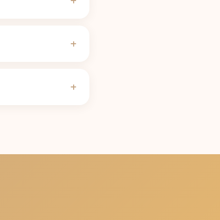
dnia porcja 414 ml)
 mogą potrzebować
a hormonalna, ciąża,
innym okresie
n zamiast 8 h 40 min;
je tabela.
Kalkulator
n, aby spaść poniżej
bo w aplikacji Unbuzz,
prawdzoną zawartością
ourced from
ajpóźniejsza godzina,
rąglanie nigdy nie