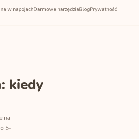
ina w napojach
Darmowe narzędzia
Blog
Prywatność
: kiedy
e na
o 5-