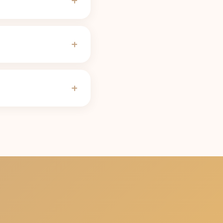
(puszka 355 ml)
potrzebować niższego
a hormonalna, ciąża,
innym okresie
 h; osoba z wolnym
ator okresu półtrwania
spaść poniżej 50 mg,
ikacji Unbuzz, a
prawdzoną zawartością
kresem półtrwania.
g, zaokrąglona w dół do