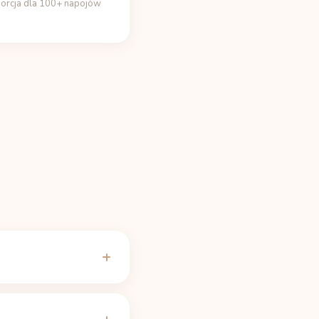
porcja dla 100+ napojów
iększości ludzi
 i nasz
kalkulator