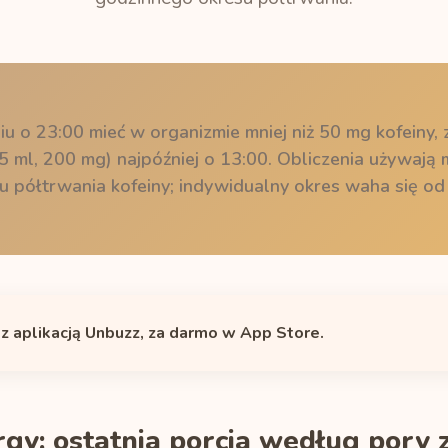
iu o 23:00 mieć w organizmie mniej niż 50 mg kofeiny, 
5 ml, 200 mg) najpóźniej o 13:00. Obliczenia używaj
 półtrwania kofeiny; indywidualny okres waha się od
 z aplikacją Unbuzz, za darmo w App Store.
gy: ostatnia porcja według pory z