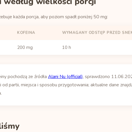
 według wielkości porcji
zebuje każda porcja, aby poziom spadł poniżej 50 mg:
KOFEINA
WYMAGANY ODSTĘP PRZED SNE
200 mg
10 h
einy pochodzą ze źródła
Alani Nu (official)
, sprawdzono 11.06.20
i od partii, miejsca i sposobu przygotowania; aktualne dane znajdz
.
yliśmy