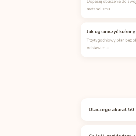
Dopasuj obliczenia do swo
metabolizmu
Jak ograniczyć kofeinę
Trzytygodniowy plan bez 
odstawienia
Dlaczego akurat 50 
Magiczna liczba nie ist
wygasa, więc to prakty