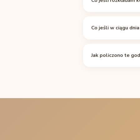
Co jeśli rozkładam 
okresu półtrwania
). W
potrzebuje około 10 h,
Tabela zakłada median
progu; w kalkulatorze 
niektóre leki i wiek r
Co jeśli w ciągu dni
półtrwania dawka 200 
metabolizmem powinna w
Resztkowa kofeina się 
kofeiny
dopasuje krzyw
wyraźnie dłużej niż je
Jak policzono te god
zobaczysz wspólną kr
Standardowym rozkłade
kofeiny (200 mg, puszk
Ostatnia porcja to najp
15 minut, aby zaokrągl