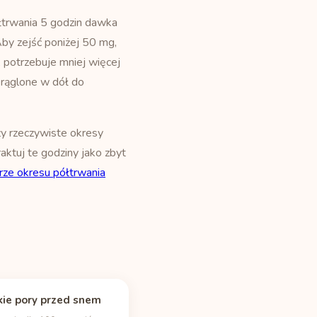
łtrwania 5 godzin dawka
by zejść poniżej 50 mg,
a, potrzebuje mniej więcej
okrąglone w dół do
ży rzeczywiste okresy
raktuj te godziny jako zbyt
rze okresu półtrwania
ie pory przed snem