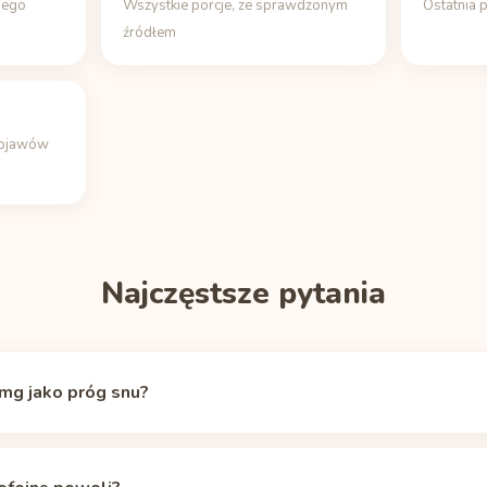
jego
Wszystkie porcje, ze sprawdzonym
Ostatnia 
źródłem
objawów
Najczęstsze pytania
mg jako próg snu?
nieje, ale w okolicach 50 mg krążącej kofeiny efekt pobudzający u w
czny znacznik gotowości do snu (ten sam stosuje aplikacja Unbuzz