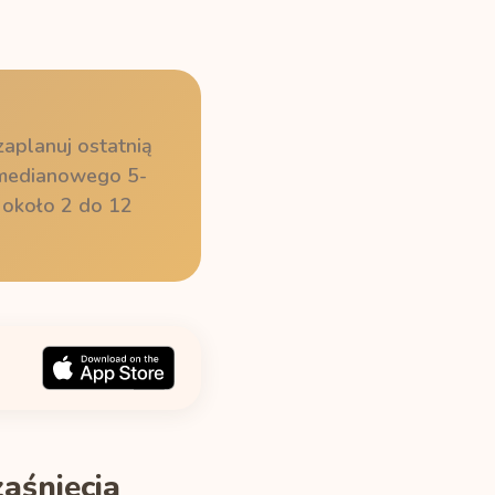
zaplanuj ostatnią
ą medianowego 5-
 około 2 do 12
aśnięcia