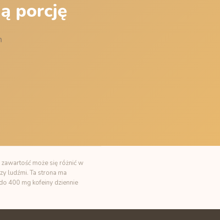
ą porcję
m
 zawartość może się różnić w
zy ludźmi. Ta strona ma
t do 400 mg kofeiny dziennie