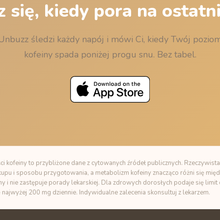
 się, kiedy pora na ostatni
Unbuzz śledzi każdy napój i mówi Ci, kiedy Twój pozio
kofeiny spada poniżej progu snu. Bez tabel.
i kofeiny to przybliżone dane z cytowanych źródeł publicznych. Rzeczywista
zakupu i sposobu przygotowania, a metabolizm kofeiny znacząco różni się międ
ny i nie zastępuje porady lekarskiej. Dla zdrowych dorosłych podaje się limi
ę najwyżej 200 mg dziennie. Indywidualne zalecenia skonsultuj z lekarzem.