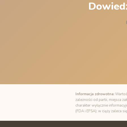
Dowiedz
Informacja zdrowotna:
Wartośc
zależności od partii, miejsca 
charakter wyłącznie informacyj
(FDA i EFSA); w ciąży zaleca si