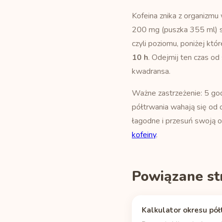
Kofeina znika z organizm
200 mg (puszka 355 ml) s
czyli poziomu, poniżej któr
10 h
. Odejmij ten czas od
kwadransa.
Ważne zastrzeżenie: 5 god
półtrwania wahają się od ok
łagodne i przesuń swoją o
kofeiny
.
Powiązane st
Kalkulator okresu pół