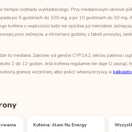
u w tempie rozkładu wykładniczego. Przy medianowym okresie pó
pada po 5 godzinach do 100 mg, a po 10 godzinach do 50 mg. A
ego kofeina u większości ludzi nie opóźnia już mierzalnie zaśnięci
 swojej pory zaśnięcia, a otrzymasz godziny z tabeli powyżej, za
zin to mediana. Zależnie od genów CYP1A2, leków, palenia i cią
oło 2 do 12 godzin. Jeśli kofeina regularnie nie daje Ci zasnąć, t
sobistą granicę wcześniej, albo policz własną krzywą w
kalkulato
rony
trwania
Kofeina: Alani Nu Energy
Wszystk