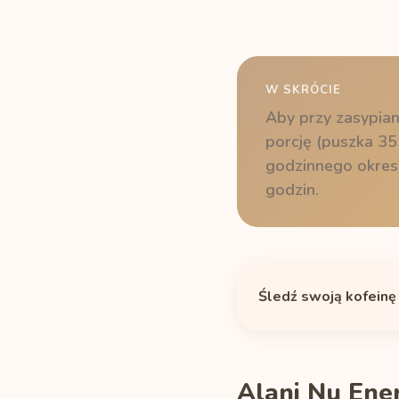
W SKRÓCIE
Aby przy zasypian
porcję (puszka 35
godzinnego okresu
godzin.
Śledź swoją kofeinę
Alani Nu Ener