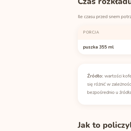
Czas rozkładu
Ile czasu przed snem potr
PORCJA
puszka 355 ml
Źródło:
wartości kof
się różnić w zależnośc
bezpośrednio u źródła
Jak to policz