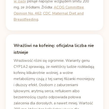
w ciąży
pilnuje napojów względem limitu 200
mg, ze źródłami. Źródła:
ACOG Committee
Opinion No. 462
;
CDC, Maternal Diet and
Breastfeeding
.
Wrażliwi na kofeinę: oficjalna liczba nie
istnieje
Wrażliwość różni się ogromnie. Warianty genu
CYP1A2 sprawiają, że niektórzy ludzie rozkładają
kofeinę kilkukrotnie wolniej, a wolne
metabolizmy czują z tej samej filiżanki mocniejszy
i dłuższy efekt. Osobom z zaburzeniami
lękowymi, arytmią serca, refluksem albo
bezsennością często odpowiada połowa
zalecenia dla dorosłych, a nawet mniej. Wartość