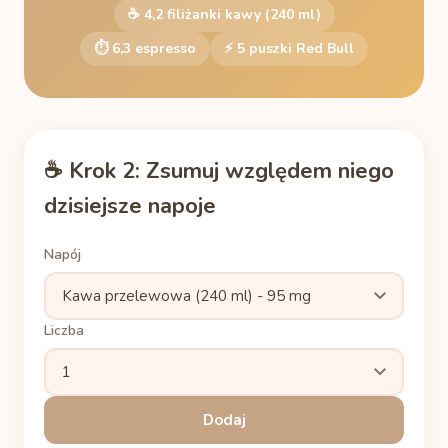
☕ 4,2 filiżanki kawy (240 ml)
⏱ 6,3 espresso
⚡ 5 puszki Red Bull
☕ Krok 2: Zsumuj względem niego
dzisiejsze napoje
Napój
Liczba
Dodaj