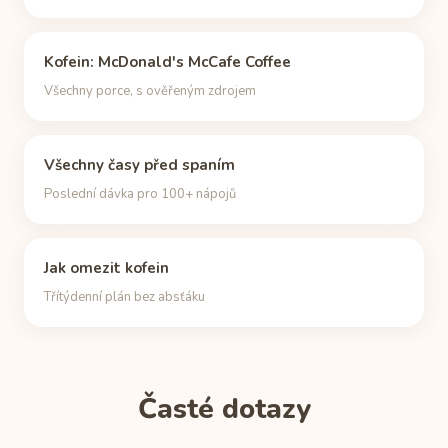
Kofein: McDonald's McCafe Coffee
Všechny porce, s ověřeným zdrojem
Všechny časy před spaním
Poslední dávka pro 100+ nápojů
Jak omezit kofein
Třítýdenní plán bez absťáku
Časté dotazy