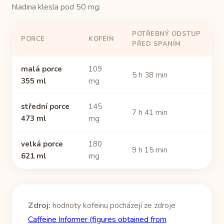
hladina klesla pod 50 mg:
POTŘEBNÝ ODSTUP
PORCE
KOFEIN
PŘED SPANÍM
malá porce
109
5 h 38 min
355 ml
mg
střední porce
145
7 h 41 min
473 ml
mg
velká porce
180
9 h 15 min
621 ml
mg
Zdroj:
hodnoty kofeinu pocházejí ze zdroje
Caffeine Informer (figures obtained from