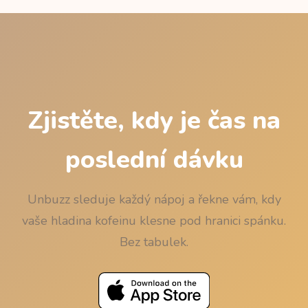
Informer (figures obtained from McDonald's
customer service, USDA-based estimates)) a
mediánovým 5hodinovým poločasem. Poslední
dávka je nejpozdější čas, po kterém při usnutí zbývá
méně než 50 mg, zaokrouhlený dolů na 15 minut,
aby zaokrouhlování nikdy nehrálo proti spánku.
Zjistěte, kdy je čas na
poslední dávku
Unbuzz sleduje každý nápoj a řekne vám, kdy
vaše hladina kofeinu klesne pod hranici spánku.
Bez tabulek.