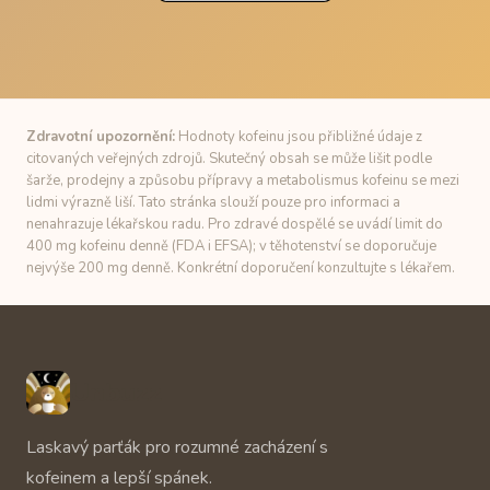
Zdravotní upozornění:
Hodnoty kofeinu jsou přibližné údaje z
citovaných veřejných zdrojů. Skutečný obsah se může lišit podle
šarže, prodejny a způsobu přípravy a metabolismus kofeinu se mezi
lidmi výrazně liší. Tato stránka slouží pouze pro informaci a
nenahrazuje lékařskou radu. Pro zdravé dospělé se uvádí limit do
400 mg kofeinu denně (FDA i EFSA); v těhotenství se doporučuje
nejvýše 200 mg denně. Konkrétní doporučení konzultujte s lékařem.
Unbuzz
Laskavý parťák pro rozumné zacházení s
kofeinem a lepší spánek.