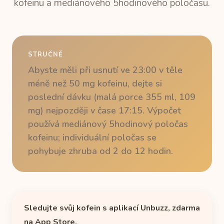
kofeinu a mediánového 5hodinového poločasu.
STRUČNĚ
Abyste měli při usnutí ve 23:00 v těle
méně než 50 mg kofeinu, dejte si
poslední dávku (malá porce 355 ml, 109
mg) nejpozději v čase 17:15. Výpočet
používá mediánový 5hodinový poločas
kofeinu; individuální poločas se
pohybuje zhruba od 2 do 12 hodin.
Sledujte svůj kofein s aplikací Unbuzz, zdarma
na App Store.