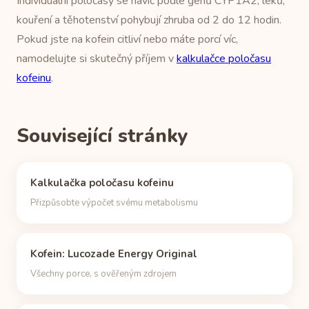
Individuální poločasy se navíc podle genů CYP1A2, léků,
kouření a těhotenství pohybují zhruba od 2 do 12 hodin.
Pokud jste na kofein citliví nebo máte porcí víc,
namodelujte si skutečný příjem v
kalkulačce poločasu
kofeinu
.
Související stránky
Kalkulačka poločasu kofeinu
Přizpůsobte výpočet svému metabolismu
Kofein: Lucozade Energy Original
Všechny porce, s ověřeným zdrojem