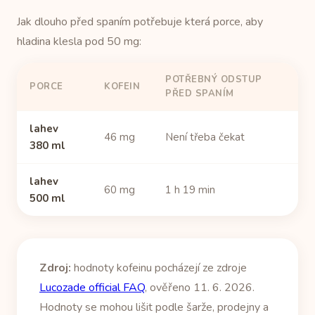
Jak dlouho před spaním potřebuje která porce, aby
hladina klesla pod 50 mg:
POTŘEBNÝ ODSTUP
PORCE
KOFEIN
PŘED SPANÍM
lahev
46 mg
Není třeba čekat
380 ml
lahev
60 mg
1 h 19 min
500 ml
Zdroj:
hodnoty kofeinu pocházejí ze zdroje
Lucozade official FAQ
, ověřeno 11. 6. 2026.
Hodnoty se mohou lišit podle šarže, prodejny a