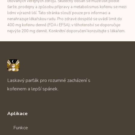
citovaných veřejných zdrojů. Skutečný obsah se může lišit podle
šarže, prodejny a způsobu přípravy a metabolismus kofeinu se mezi
lidmi výrazně liší. Tato stránka slouží pouze pro informaci a
nenahrazuje lékařskou radu. Pro zdravé dospělé se uvádí limit do
400 mg kofeinu denně (FDA i EFSA); v těhotenství se doporučuje
nejvýše 200 mg denně. Konkrétní doporučení konzultujte s lékařem.
Unbuzz
Laskavý parťák pro rozumné zacházení s
kofeinem a lepší spánek.
Aplikace
Funkce