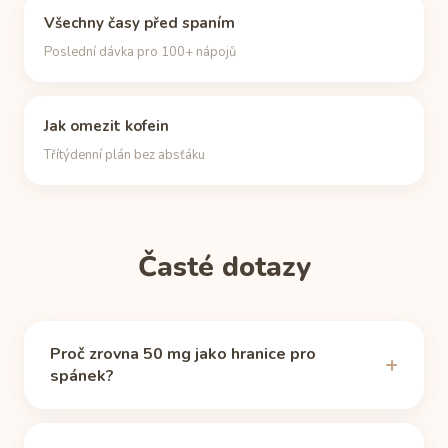
Všechny časy před spaním
Poslední dávka pro 100+ nápojů
Jak omezit kofein
Třítýdenní plán bez absťáku
Časté dotazy
Proč zrovna 50 mg jako hranice pro
spánek?
Žádné magické číslo neexistuje, ale kolem 50 mg
cirkulujícího kofeinu povzbuzující účinek u většiny lidí