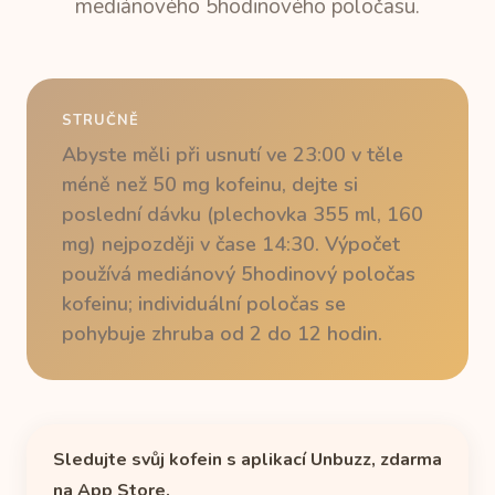
mediánového 5hodinového poločasu.
STRUČNĚ
Abyste měli při usnutí ve 23:00 v těle
méně než 50 mg kofeinu, dejte si
poslední dávku (plechovka 355 ml, 160
mg) nejpozději v čase 14:30. Výpočet
používá mediánový 5hodinový poločas
kofeinu; individuální poločas se
pohybuje zhruba od 2 do 12 hodin.
Sledujte svůj kofein s aplikací Unbuzz, zdarma
na App Store.