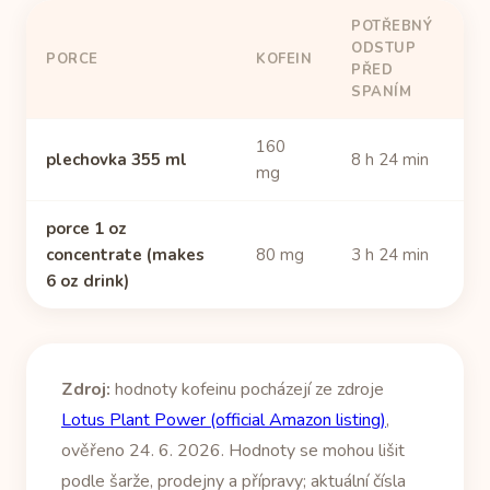
POTŘEBNÝ
ODSTUP
PORCE
KOFEIN
PŘED
SPANÍM
160
plechovka 355 ml
8 h 24 min
mg
porce 1 oz
concentrate (makes
80 mg
3 h 24 min
6 oz drink)
Zdroj:
hodnoty kofeinu pocházejí ze zdroje
Lotus Plant Power (official Amazon listing)
,
ověřeno 24. 6. 2026. Hodnoty se mohou lišit
podle šarže, prodejny a přípravy; aktuální čísla