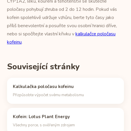
CYP1A2, léků, kouření a těhotenství se skutečné
poločasy pohybují zhruba od 2 do 12 hodin. Pokud vás
kofein spolehlivě udržuje vzhůru, berte tyto časy jako
příliš benevolentní a posuňte svou osobní hranici dříve,
nebo si spočítejte vlastní křivku v
kalkulačce poločasu
kofeinu
.
Související stránky
Kalkulačka poločasu kofeinu
Přizpůsobte výpočet svému metabolismu
Kofein: Lotus Plant Energy
Všechny porce, s ověřeným zdrojem