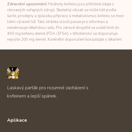
Zdravotní upozornění:
Hodnoty kofeinu jsou přibližné údaje z
citovaných veřejných zdrojů. Skutečný obsah se může lišit podle
šarže, prodejny a způsobu přípravy a metabolismus kofeinu se mezi
lidmi výrazně liší. Tato stránka slouží pouze pro informaci a
nenahrazuje lékařskou radu. Pro zdravé dospělé se uvádí limit do
400 mg kofeinu denně (FDA i EFSA); v těhotenství se doporučuje
nejvýše 200 mg denně. Konkrétní doporučení konzultujte s lékařem.
Unbuzz
Laskavý parťák pro rozumné zacházení s
kofeinem a lepší spánek.
Aplikace