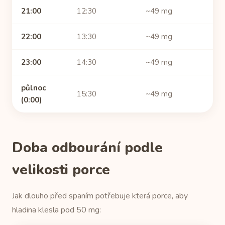
21:00
12:30
~49 mg
22:00
13:30
~49 mg
23:00
14:30
~49 mg
půlnoc
15:30
~49 mg
(0:00)
Doba odbourání podle
velikosti porce
Jak dlouho před spaním potřebuje která porce, aby
hladina klesla pod 50 mg: