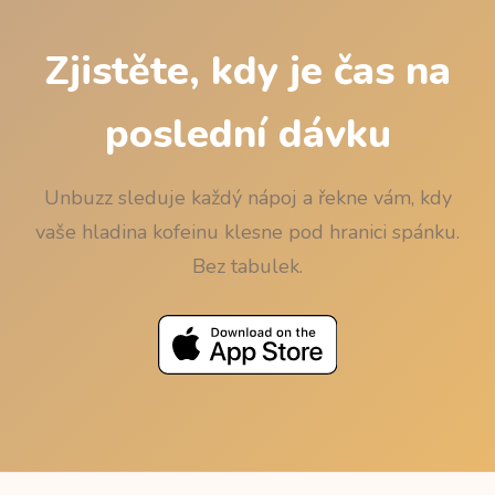
Zjistěte, kdy je čas na
poslední dávku
Unbuzz sleduje každý nápoj a řekne vám, kdy
vaše hladina kofeinu klesne pod hranici spánku.
Bez tabulek.