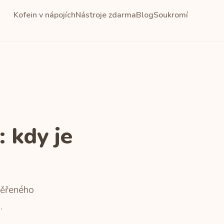
Kofein v nápojích
Nástroje zdarma
Blog
Soukromí
 kdy je
věřeného
.