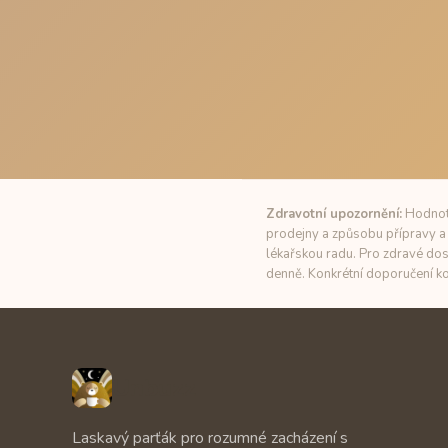
Zdravotní upozornění:
Hodnoty
prodejny a způsobu přípravy a 
lékařskou radu. Pro zdravé dos
denně. Konkrétní doporučení ko
Unbuzz
Laskavý parťák pro rozumné zacházení s