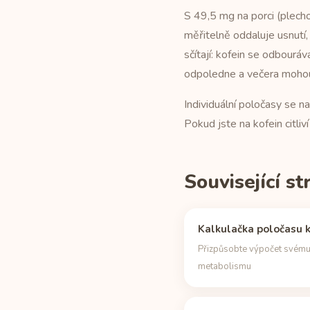
S 49,5 mg na porci (plecho
měřitelně oddaluje usnutí,
sčítají: kofein se odbour
odpoledne a večera mohou 
Individuální poločasy se n
Pokud jste na kofein citli
Související s
Kalkulačka poločasu k
Přizpůsobte výpočet svém
metabolismu