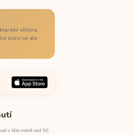
kterými většina
ce porcí se ale
utí
nutí v těle méně než 50