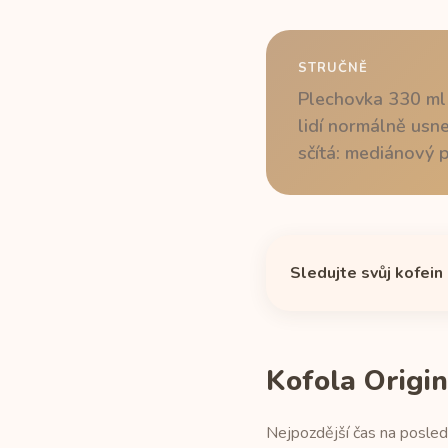
STRUČNĚ
Plechovka 330 ml 
lidí normálně usne
sčítá: mediánový p
Sledujte svůj kofein
Kofola Origin
Nejpozdější čas na posled