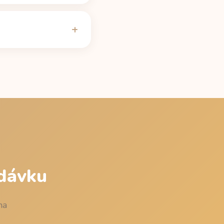
ačka poločasu kofeinu
hovka 330 ml obsahuje
i uvádí tabulka na
bsahem kofeinu (49,5
ediánovým 5hodinovým
g, zaokrouhlený dolů
 dávku
na