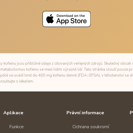
 kofeinu jsou přibližné údaje z citovaných veřejných zdrojů. Skutečný obsah s
metabolismus kofeinu se mezi lidmi výrazně liší. Tato stránka slouží pouze pr
pělé se uvádí limit do 400 mg kofeinu denně (FDA i EFSA); v těhotenství se
nzultujte s lékařem.
Aplikace
Právní informace
P
Funkce
Ochrana soukromí