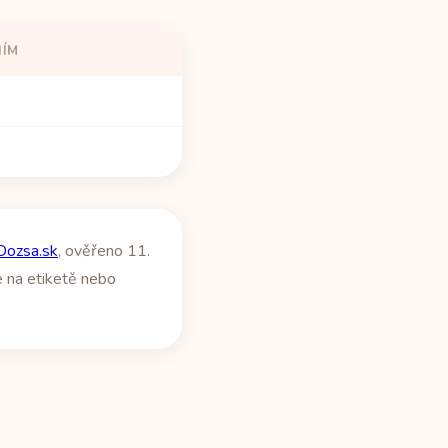
NÍM
 Dozsa.sk
, ověřeno 11.
e na etiketě nebo