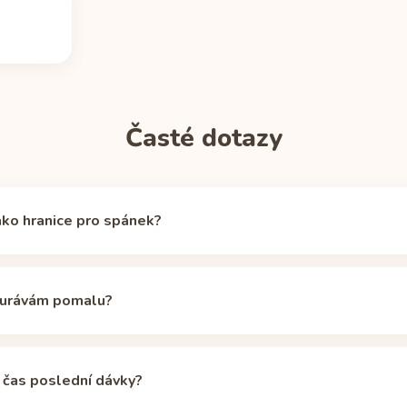
Časté dotazy
ako hranice pro spánek?
xistuje, ale kolem 50 mg cirkulujícího kofeinu povzbuzující účinek u
hranici připravenosti na spánek (stejnou používá aplikace Unbuzz i
ourávám pomalu?
fola Original začíná plechovka 330 ml na 49,5 mg, tedy už pod tout
 nepotřebuje. Citlivější spáči mohou potřebovat hranici nižší; v kalku
ánovým 5hodinovým poločasem, ale geny CYP1A2, hormonální anti
ahují individuální poločasy zhruba na 2 až 12 hodin. I při pomalém
 čas poslední dávky?
(plechovka 330 ml) pod 50mg hranicí, ale naskládané porce se u 