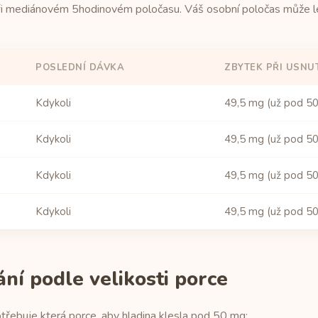
ři mediánovém 5hodinovém poločasu. Váš osobní poločas může le
POSLEDNÍ DÁVKA
ZBYTEK PŘI USNU
Kdykoli
49,5 mg (už pod 5
Kdykoli
49,5 mg (už pod 5
Kdykoli
49,5 mg (už pod 5
Kdykoli
49,5 mg (už pod 5
í podle velikosti porce
třebuje která porce, aby hladina klesla pod 50 mg: