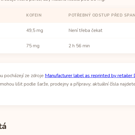
KOFEIN
POTŘEBNÝ ODSTUP PŘED SPA
49,5 mg
Není třeba čekat
75 mg
2 h 56 min
u pocházejí ze zdroje
Manufacturer label as reprinted by retailer
ohou lišit podle šarže, prodejny a přípravy; aktuální čísla najdet
tá