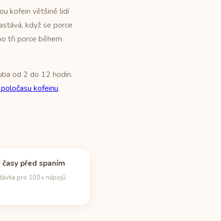
u kofein většině lidí
nastává, když se porce
bo tři porce během
uba od 2 do 12 hodin.
 poločasu kofeinu
.
 časy před spaním
dávka pro 100+ nápojů