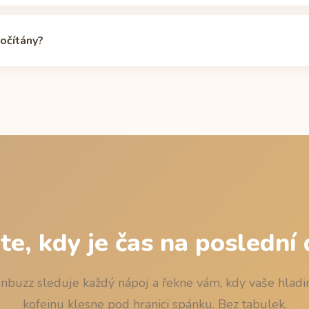
ěle mnohem déle, takže rozestupy mezi nimi hrají větší roli.
Kalkul
í pro největší uvedenou dávku (plechovka 330 ml, 49,5 mg). Plec
u profilu.
dný odstup, je už pod 50 mg. Doby odbourání pro všechny velikost
počítány?
álním rozpadem: zbytek = dávka x 0,5^(hodiny / 5), s ověřeným o
zdroj Manufacturer label as reprinted by retailer Dozsa.sk) a m
vka je nejpozdější čas, po kterém při usnutí zbývá méně než 50 m
ouhlování nikdy nehrálo proti spánku.
ěte, kdy je čas na poslední
nbuzz sleduje každý nápoj a řekne vám, kdy vaše hladi
kofeinu klesne pod hranici spánku. Bez tabulek.