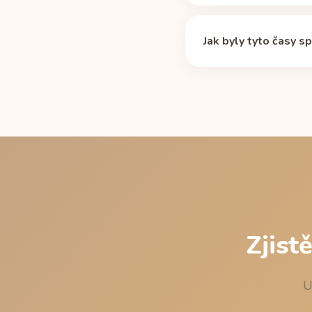
metabolizátorů drží v t
Ano. Tabulka výše plat
přizpůsobí křivku vašem
49,5 mg a potřebuje žá
Jak byly tyto časy s
této stránce.
Standardním exponenci
mg, plechovka 330 ml, 
poločasem. Poslední dá
na 15 minut, aby zaokr
Zjist
U