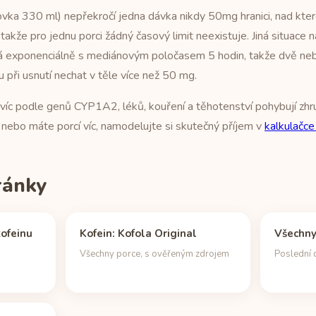
vka 330 ml) nepřekročí jedna dávka nikdy 50mg hranici, nad ktero
 takže pro jednu porci žádný časový limit neexistuje. Jiná situace 
ává exponenciálně s mediánovým poločasem 5 hodin, takže dvě ne
při usnutí nechat v těle více než 50 mg.
avíc podle genů CYP1A2, léků, kouření a těhotenství pohybují zhr
ví nebo máte porcí víc, namodelujte si skutečný příjem v
kalkulačce
tránky
ofeinu
Kofein: Kofola Original
Všechny
u
Všechny porce, s ověřeným zdrojem
Poslední 