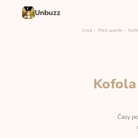
Unbuzz
Úvod
›
Před spaním
›
Kofol
Kofola
Časy po