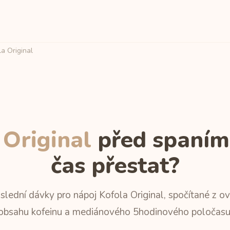
a Original
 Original
před spaním:
čas přestat?
slední dávky pro nápoj Kofola Original, spočítané z o
obsahu kofeinu a mediánového 5hodinového poločasu