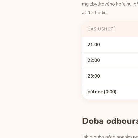
mg zbytkového kofeinu, p
až 12 hodin.
ČAS USNUTÍ
21:00
22:00
23:00
půlnoc (0:00)
Doba odbourán
Jak dlouho před spaním po