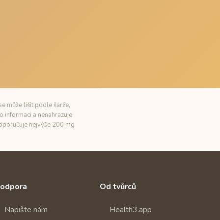
e může lišit podle šarže,
o informaci a nenahrazuje
 doporučuje nejvýše 200 mg
odpora
Od tvůrců
Napište nám
Health3.app