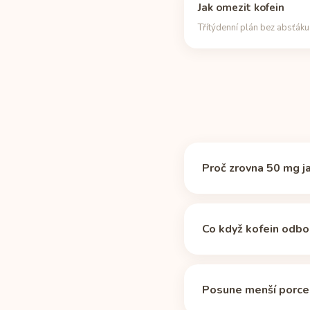
Jak omezit kofein
Třítýdenní plán bez absťáku
Proč zrovna 50 mg j
Žádné magické číslo nee
takže jde o praktickou 
Co když kofein odb
poločasu
). U nápoje Ko
porce žádný časový limit
Tabulka počítá s medi
některé léky a věk prot
Posune menší porce
začíná dávka 49,5 mg 