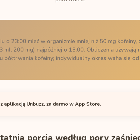
iu o 23:00 mieć w organizmie mniej niż 50 mg kofeiny, 
3 ml, 200 mg) najpóźniej o 13:00. Obliczenia używaj
 półtrwania kofeiny; indywidualny okres waha się od
 z aplikacją Unbuzz, za darmo w App Store.
tatnia porcja według pory zaśnięc