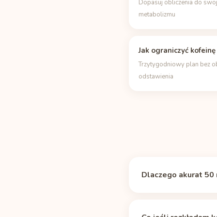
Dopasuj obliczenia do swo
metabolizmu
Jak ograniczyć kofeinę
Trzytygodniowy plan bez 
odstawienia
Dlaczego akurat 50 
Magiczna liczba nie ist
wygasa, więc to prakty