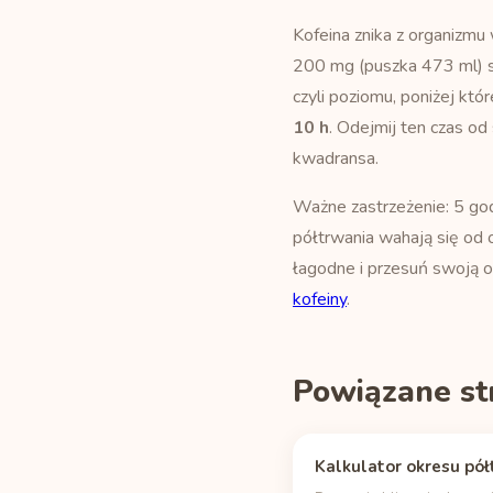
Kofeina znika z organizm
200 mg (puszka 473 ml) s
czyli poziomu, poniżej któr
10 h
. Odejmij ten czas od
kwadransa.
Ważne zastrzeżenie: 5 god
półtrwania wahają się od ok
łagodne i przesuń swoją o
kofeiny
.
Powiązane st
Kalkulator okresu pół