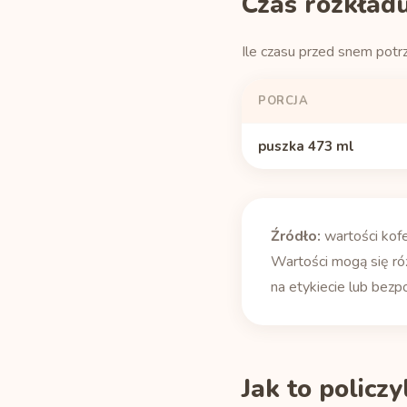
Czas rozkładu
Ile czasu przed snem potr
PORCJA
puszka 473 ml
Źródło:
wartości kof
Wartości mogą się róż
na etykiecie lub bezp
Jak to policz