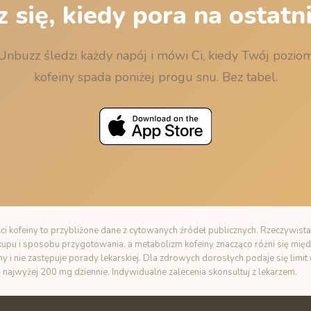
 się, kiedy pora na ostatni
Unbuzz śledzi każdy napój i mówi Ci, kiedy Twój pozio
kofeiny spada poniżej progu snu. Bez tabel.
i kofeiny to przybliżone dane z cytowanych źródeł publicznych. Rzeczywista
zakupu i sposobu przygotowania, a metabolizm kofeiny znacząco różni się międ
ny i nie zastępuje porady lekarskiej. Dla zdrowych dorosłych podaje się limi
ę najwyżej 200 mg dziennie. Indywidualne zalecenia skonsultuj z lekarzem.