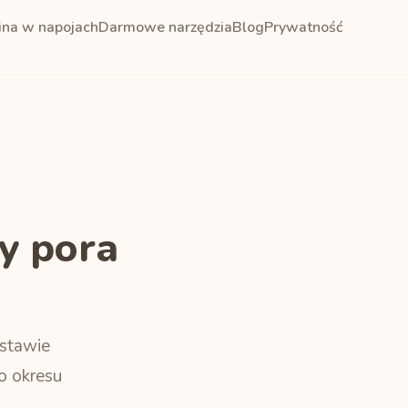
ina w napojach
Darmowe narzędzia
Blog
Prywatność
y pora
dstawie
o okresu