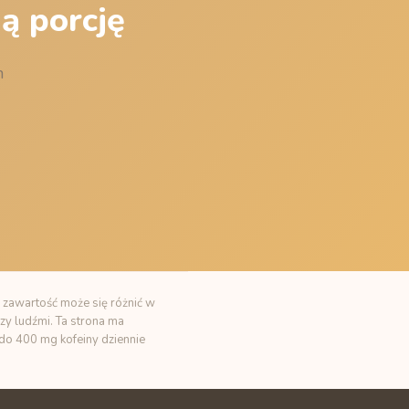
ą porcję
m
 zawartość może się różnić w
zy ludźmi. Ta strona ma
t do 400 mg kofeiny dziennie