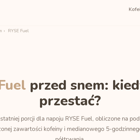
Kofe
m
›
RYSE Fuel
Fuel
przed snem: kied
przestać?
statniej porcji dla napoju RYSE Fuel, obliczone na po
onej zawartości kofeiny i medianowego 5-godzinneg
półtrwania.