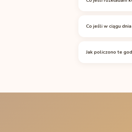
Co jeśli rozkładam 
okresu półtrwania
). W
około 10 h, aby spaść 
Tabela zakłada median
kalkulatorze można go 
niektóre leki i wiek r
Co jeśli w ciągu dni
półtrwania dawka 200 
metabolizmem powinna w
Resztkowa kofeina się 
kofeiny
dopasuje krzyw
wyraźnie dłużej niż je
Jak policzono te god
zobaczysz wspólną kr
Standardowym rozkłade
kofeiny (200 mg, pusz
półtrwania. Ostatnia po
zaokrąglona w dół do 1