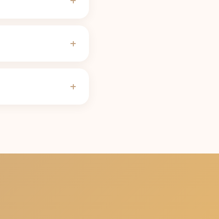
a 473 ml) potrzebuje
 niższego progu; w
a hormonalna, ciąża,
innym okresie
 h; osoba z wolnym
ator okresu półtrwania
spaść poniżej 50 mg,
ikacji Unbuzz, a
prawdzoną zawartością
godzinnym okresem
j niż 50 mg,
snowi.