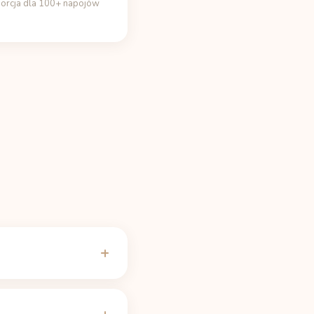
porcja dla 100+ napojów
iększości ludzi
 i nasz
kalkulator