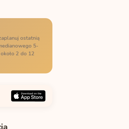
zaplanuj ostatnią
ą medianowego 5-
 około 2 do 12
ia