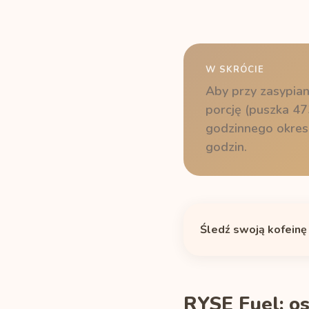
W SKRÓCIE
Aby przy zasypian
porcję (puszka 47
godzinnego okresu
godzin.
Śledź swoją kofeinę
RYSE Fuel: os