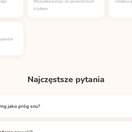
jego
Wszystkie porcje, ze sprawdzonym
Ostatnia 
źródłem
objawów
Najczęstsze pytania
mg jako próg snu?
nieje, ale w okolicach 50 mg krążącej kofeiny efekt pobudzający u w
czny znacznik gotowości do snu (ten sam stosuje aplikacja Unbuzz