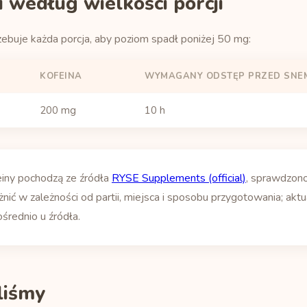
 według wielkości porcji
zebuje każda porcja, aby poziom spadł poniżej 50 mg:
KOFEINA
WYMAGANY ODSTĘP PRZED SNE
200 mg
10 h
einy pochodzą ze źródła
RYSE Supplements (official)
, sprawdzon
nić w zależności od partii, miejsca i sposobu przygotowania; akt
ośrednio u źródła.
yliśmy