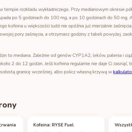
u w tempie rozkładu wykładniczego. Przy medianowym okresie pó
pada po 5 godzinach do 100 mg, a po 10 godzinach do 50 mg. A
ego kofeina u większości ludzi nie opóźnia już mierzalnie zaśnięci
 swojej pory zaśnięcia, a otrzymasz godziny z tabeli powyżej, za
zin to mediana. Zależnie od genów CYP1A2, leków, palenia i cią
oło 2 do 12 godzin. Jeśli kofeina regularnie nie daje Ci zasnąć, t
sobistą granicę wcześniej, albo policz własną krzywą w
kalkulato
rony
trwania
Kofeina: RYSE Fuel
Wszystk