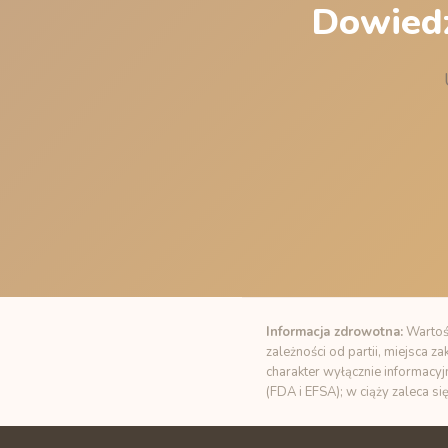
Dowiedz
Informacja zdrowotna:
Wartośc
zależności od partii, miejsca 
charakter wyłącznie informacyj
(FDA i EFSA); w ciąży zaleca si