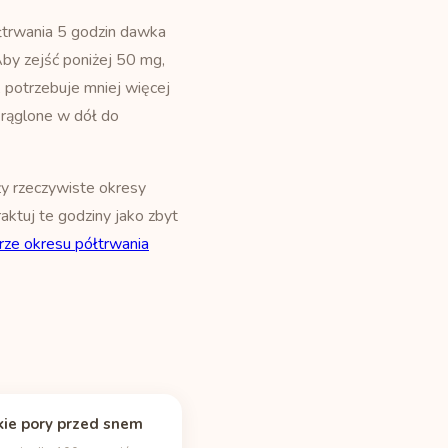
łtrwania 5 godzin dawka
by zejść poniżej 50 mg,
a, potrzebuje mniej więcej
okrąglone w dół do
ży rzeczywiste okresy
raktuj te godziny jako zbyt
rze okresu półtrwania
ie pory przed snem