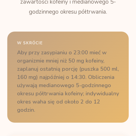
zawartości kofeiny i medianowego 5-
godzinnego okresu półtrwania.
W SKRÓCIE
Aby przy zasypianiu o 23:00 mieć w
organizmie mniej niż 50 mg kofeiny,
zaplanuj ostatnią porcję (puszka 500 ml,
160 mg) najpóźniej o 14:30. Obliczenia
używają medianowego 5-godzinnego
okresu półtrwania kofeiny; indywidualny
okres waha się od około 2 do 12
godzin.