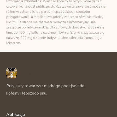
Informacja zdrowotna:
Wartości kofeiny to przybliżone dane z
cytowanych źródeł publicznych. Rzeczywista zawartość może się
różnić w zależności od partii, miejsca zakupu i sposobu
przygotowania, a metabolizm kofeiny znacząco różni się między
ludźmi. Ta strona ma charakter wyłącznie informacyjny i nie
zastępuje porady lekarskiej. Dla zdrowych dorosłych podaje się
limit do 400 mg kofeiny dziennie (FDA i EFSA); w ciąży zaleca się
najwyżej 200 mg dziennie. Indywidualne zalecenia skonsultuj z
lekarzem.
Unbuzz
Przyjazny towarzysz mądrego podejścia do
kofeiny i lepszego snu.
Aplikacja