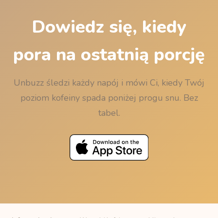
przeciwko Twojemu snowi.
Dowiedz się, kiedy
pora na ostatnią porcję
Unbuzz śledzi każdy napój i mówi Ci, kiedy Twój
poziom kofeiny spada poniżej progu snu. Bez
tabel.