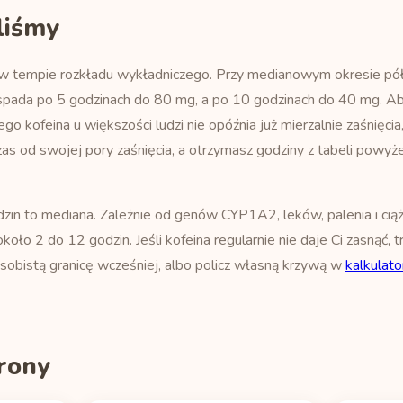
yliśmy
u w tempie rozkładu wykładniczego. Przy medianowym okresie pó
pada po 5 godzinach do 80 mg, a po 10 godzinach do 40 mg. Aby
ego kofeina u większości ludzi nie opóźnia już mierzalnie zaśnięci
czas od swojej pory zaśnięcia, a otrzymasz godziny z tabeli powyż
zin to mediana. Zależnie od genów CYP1A2, leków, palenia i cią
oło 2 do 12 godzin. Jeśli kofeina regularnie nie daje Ci zasnąć, t
sobistą granicę wcześniej, albo policz własną krzywą w
kalkulato
rony