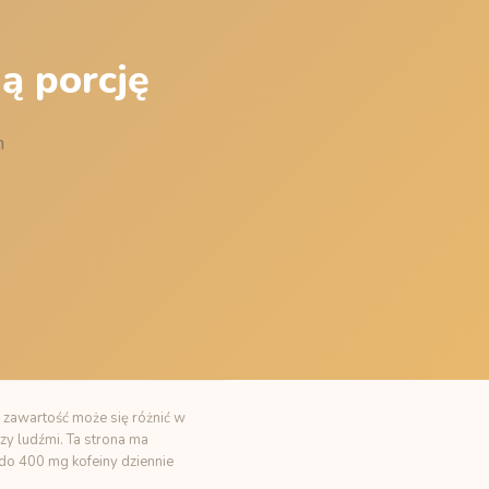
ą porcję
m
 zawartość może się różnić w
zy ludźmi. Ta strona ma
t do 400 mg kofeiny dziennie