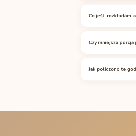
Magiczna liczba nie ist
wygasa, więc to prakty
Co jeśli rozkładam 
okresu półtrwania
). W
potrzebuje około 8 h 2
Tabela zakłada median
niższego progu; w kalk
niektóre leki i wiek r
Czy mniejsza porcja
półtrwania dawka 160 
wolnym metabolizmem p
Tak. Tabela powyżej do
półtrwania kofeiny
dopa
mg i potrzebuje przed 
Jak policzono te god
stronie.
Standardowym rozkłade
kofeiny (160 mg, pusz
Ostatnia porcja to najp
15 minut, aby zaokrągl