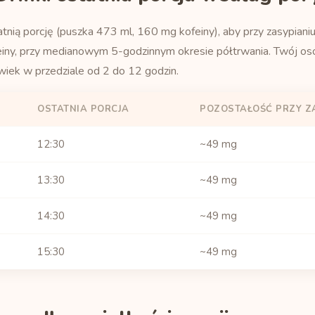
atnią porcję (puszka 473 ml, 160 mg kofeiny), aby przy zasypiani
einy, przy medianowym 5-godzinnym okresie półtrwania. Twój oso
wiek w przedziale od 2 do 12 godzin.
OSTATNIA PORCJA
POZOSTAŁOŚĆ PRZY Z
12:30
~49 mg
13:30
~49 mg
14:30
~49 mg
15:30
~49 mg