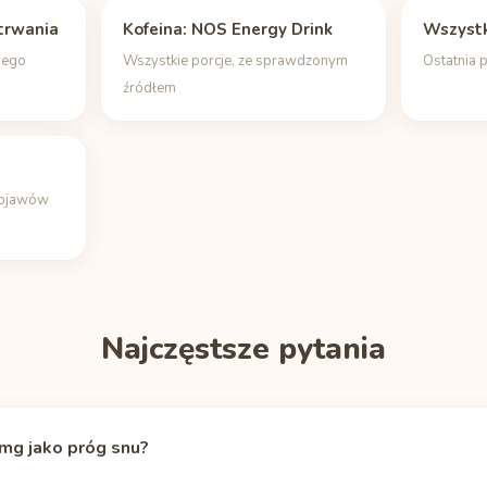
trwania
Kofeina: NOS Energy Drink
Wszystk
jego
Wszystkie porcje, ze sprawdzonym
Ostatnia 
źródłem
objawów
Najczęstsze pytania
mg jako próg snu?