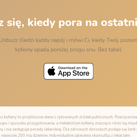
 się, kiedy pora na ostatni
Unbuzz śledzi każdy napój i mówi Ci, kiedy Twój pozio
kofeiny spada poniżej progu snu. Bez tabel.
i kofeiny to przybliżone dane z cytowanych źródeł publicznych. Rzeczywista
zakupu i sposobu przygotowania, a metabolizm kofeiny znacząco różni się międ
ny i nie zastępuje porady lekarskiej. Dla zdrowych dorosłych podaje się limi
ę najwyżej 200 mg dziennie. Indywidualne zalecenia skonsultuj z lekarzem.