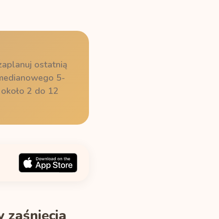
zaplanuj ostatnią
ą medianowego 5-
 około 2 do 12
 zaśnięcia