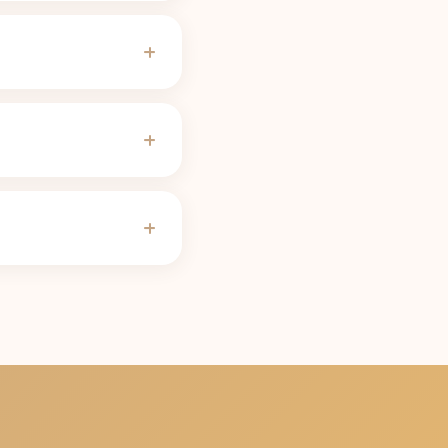
iększości ludzi
 i nasz
kalkulator
 (puszka 473 ml)
 mogą potrzebować
a hormonalna, ciąża,
innym okresie
st 8 h 24 min; osoba z
a.
Kalkulator okresu
a 473 ml zawiera 160
wiera tabela na tej
prawdzoną zawartością
okresem półtrwania.
g, zaokrąglona w dół do