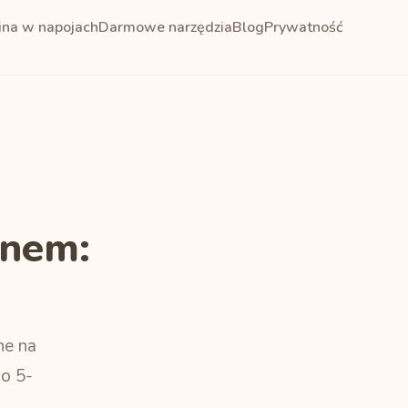
ina w napojach
Darmowe narzędzia
Blog
Prywatność
snem:
ne na
o 5-