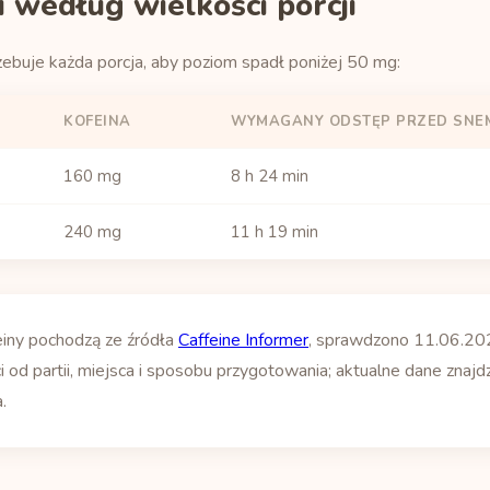
 według wielkości porcji
zebuje każda porcja, aby poziom spadł poniżej 50 mg:
KOFEINA
WYMAGANY ODSTĘP PRZED SNE
160 mg
8 h 24 min
240 mg
11 h 19 min
einy pochodzą ze źródła
Caffeine Informer
, sprawdzono 11.06.20
i od partii, miejsca i sposobu przygotowania; aktualne dane znajdz
.