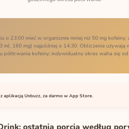
iu o 23:00 mieć w organizmie mniej niż 50 mg kofeiny, 
3 ml, 160 mg) najpóźniej o 14:30. Obliczenia używaj
 półtrwania kofeiny; indywidualny okres waha się od
 z aplikacją Unbuzz, za darmo w App Store.
ink: ostatnia porcja według pory