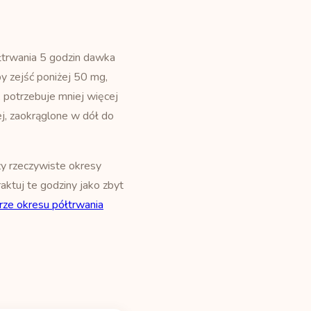
łtrwania 5 godzin dawka
 zejść poniżej 50 mg,
a, potrzebuje mniej więcej
ej, zaokrąglone w dół do
ży rzeczywiste okresy
raktuj te godziny jako zbyt
rze okresu półtrwania