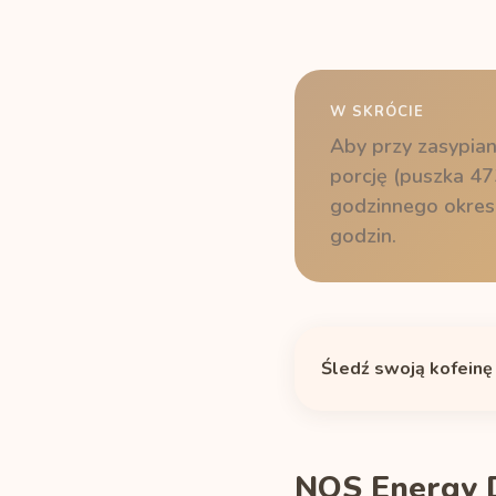
W SKRÓCIE
Aby przy zasypian
porcję (puszka 47
godzinnego okresu
godzin.
Śledź swoją kofeinę
NOS Energy Dr