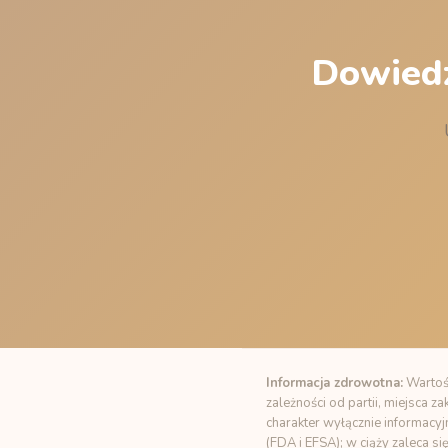
Dowiedz
Informacja zdrowotna:
Wartośc
zależności od partii, miejsca 
charakter wyłącznie informacyj
(FDA i EFSA); w ciąży zaleca si