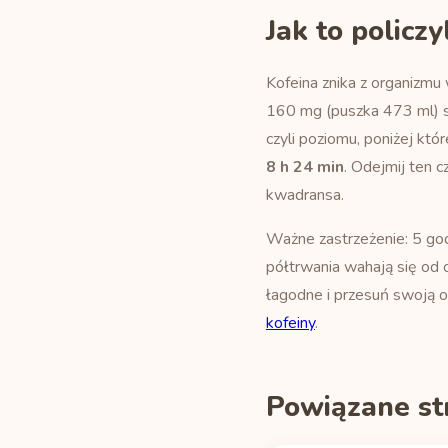
Jak to policz
Kofeina znika z organizm
160 mg (puszka 473 ml) s
czyli poziomu, poniżej któr
8 h 24 min
. Odejmij ten 
kwadransa.
Ważne zastrzeżenie: 5 god
półtrwania wahają się od ok
łagodne i przesuń swoją o
kofeiny
.
Powiązane st