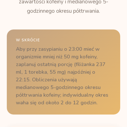
zawartości kofeiny i medianowego 5-
godzinnego okresu półtrwania.
W SKRÓCIE
Aby przy zasypianiu o 23:00 mieć w
organizmie mniej niż 50 mg kofeiny,
zaplanuj ostatnią porcję (filiżanka 237
ml, 1 torebka, 55 mg) najpóźniej o
22:15. Obliczenia używają
medianowego 5-godzinnego okresu
półtrwania kofeiny; indywidualny okres
waha się od około 2 do 12 godzin.