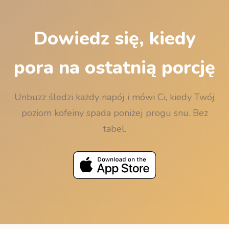
w dół do 15 minut, aby zaokrąglanie nigdy nie
działało przeciwko Twojemu snowi.
Dowiedz się, kiedy
pora na ostatnią porcję
Unbuzz śledzi każdy napój i mówi Ci, kiedy Twój
poziom kofeiny spada poniżej progu snu. Bez
tabel.