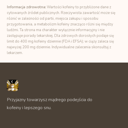
Informacja zdrowotna:
Wartości kofeiny to przybliżone dane z
cytowanych źródeł publicznych. Rzeczywista zawartość może się
różnić w zależności od partii, miejsca zakupu i sposobu
przygotowania, a metabolizm kofeiny znacząco różni się między
ludźmi. Ta strona ma charakter wyłącznie informacyjny i nie
zastępuje porady lekarskiej. Dla zdrowych dorosłych podaje się
limit do 400 mg kofeiny dziennie (FDA i EFSA); w ciąży zaleca się
najwyżej 200 mg dziennie. Indywidualne zalecenia skonsultuj z
lekarzem.
Unbuzz
Przyjazny towarzysz mądrego podejścia do
kofeiny i lepszego snu.