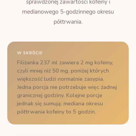
sprawdzonej zawartości kofeiny i
medianowego 5-godzinnego okresu
półtrwania.
W SKRÓCIE
Filiżanka 237 ml zawiera 2 mg kofeiny,
czyli mniej niż 50 mg, poniżej których
większość ludzi normalnie zasypia.
Jedna porcja nie potrzebuje więc żadnej
granicznej godziny. Kolejne porcje
jednak się sumują: mediana okresu
półtrwania kofeiny to 5 godzin.