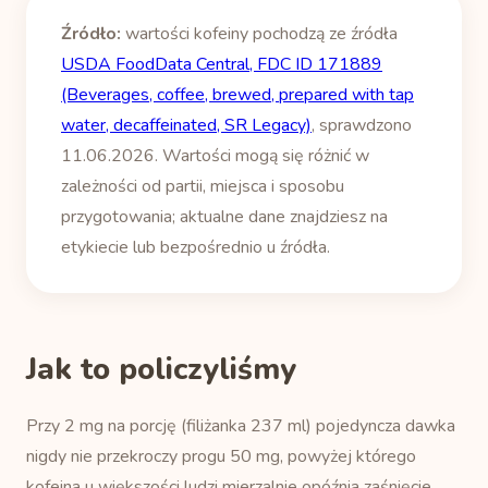
Źródło:
wartości kofeiny pochodzą ze źródła
USDA FoodData Central, FDC ID 171889
(Beverages, coffee, brewed, prepared with tap
water, decaffeinated, SR Legacy)
, sprawdzono
11.06.2026. Wartości mogą się różnić w
zależności od partii, miejsca i sposobu
przygotowania; aktualne dane znajdziesz na
etykiecie lub bezpośrednio u źródła.
Jak to policzyliśmy
Przy 2 mg na porcję (filiżanka 237 ml) pojedyncza dawka
nigdy nie przekroczy progu 50 mg, powyżej którego
kofeina u większości ludzi mierzalnie opóźnia zaśnięcie,