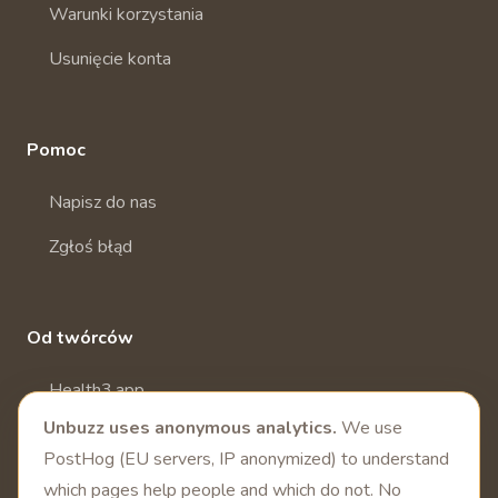
Warunki korzystania
Usunięcie konta
Pomoc
Napisz do nas
Zgłoś błąd
Od twórców
Health3.app
Unbuzz uses anonymous analytics.
We use
Więcej aplikacji zdrowotnych
PostHog (EU servers, IP anonymized) to understand
which pages help people and which do not. No