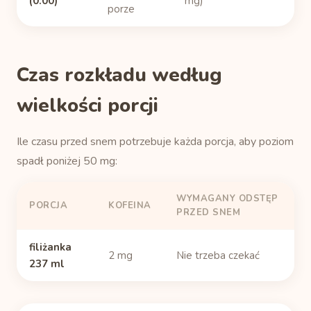
(0:00)
mg)
porze
Czas rozkładu według
wielkości porcji
Ile czasu przed snem potrzebuje każda porcja, aby poziom
spadł poniżej 50 mg:
WYMAGANY ODSTĘP
PORCJA
KOFEINA
PRZED SNEM
filiżanka
2 mg
Nie trzeba czekać
237 ml