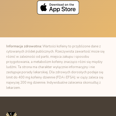
Informacja zdrowotna:
Wartości kofeiny to przybliżone dane z
cytowanych źródeł publicznych. Rzeczywista zawartość może się
różnić w zależności od partii, miejsca zakupu i sposobu
przygotowania, a metabolizm kofeiny znacząco różni się między
ludźmi. Ta strona ma charakter wyłącznie informacyjny i nie
zastępuje porady lekarskiej. Dla zdrowych dorosłych podaje się
limit do 400 mg kofeiny dziennie (FDA i EFSA); w ciąży zaleca się
najwyżej 200 mg dziennie. Indywidualne zalecenia skonsultuj z
lekarzem.