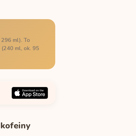
 296 ml). To
 (240 ml, ok. 95
 kofeiny