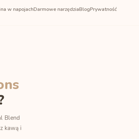
ina w napojach
Darmowe narzędzia
Blog
Prywatność
ons
?
al Blend
 z kawą i