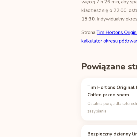
więcej 7 h 26 min, aby spa
kładziesz się o 22:00, os
15:30
. Indywidualny okre
Strona
Tim Hortons Origin
kalkulator okresu półtrwan
Powiązane st
Tim Hortons Original
Coffee przed snem
Ostatnia porcja dla czterec
zasypiania
Bezpieczny dzienny li