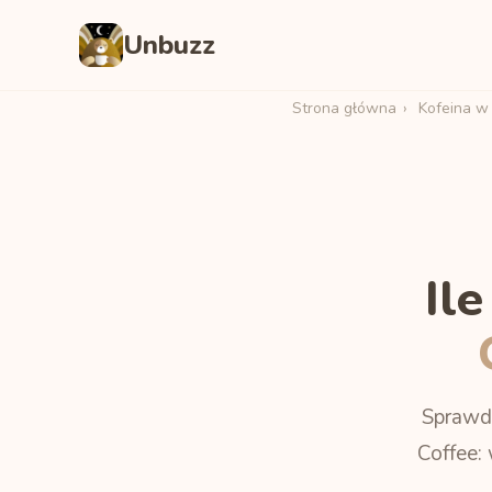
Unbuzz
Strona główna
›
Kofeina w
Il
Sprawdz
Coffee: 