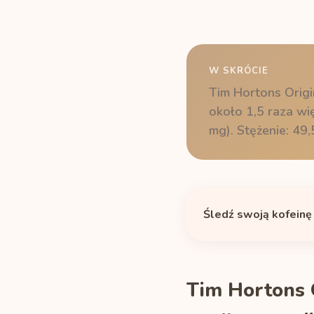
W SKRÓCIE
Tim Hortons Origi
około 1,5 raza wi
mg). Stężenie: 49
Śledź swoją kofeinę
Tim Hortons 