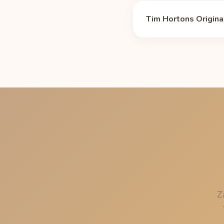
zostaje więc około 70
Tim Hortons Original
CYP1A2, leków, palenia
okresu półtrwania kofe
Jeśli kładziesz się spa
medianowym 5-godzinnym
tabelę znajdziesz na s
Z