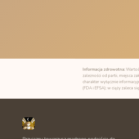
Informacja zdrowotna:
Wartośc
zależności od partii, miejsca 
charakter wyłącznie informacyj
(FDA i EFSA); w ciąży zaleca si
Unbuzz