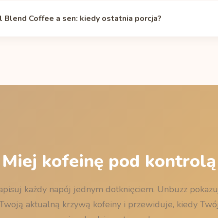
 mg, a po 10 godzinach 35 mg. Indywidualny okres półtrwania, za
 Blend Coffee a sen: kiedy ostatnia porcja?
 i ciąży, waha się od około 2 do 12 godzin. Własną krzywą policz
iny
.
ć o 23:00, zaplanuj ostatnią porcję (mała porcja 296 ml) najpóźniej o
 okresie półtrwania w chwili zaśnięcia zostanie Ci mniej niż 50
tronie
Tim Hortons Original Blend Coffee przed snem
.
Miej kofeinę pod kontrolą
apisuj każdy napój jednym dotknięciem. Unbuzz pokazu
Twoją aktualną krzywą kofeiny i przewiduje, kiedy Twó