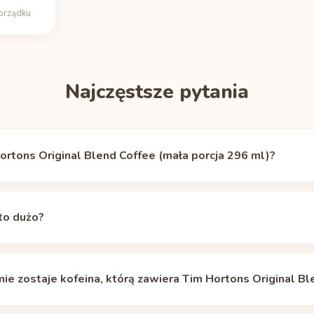
porządku
Najczęstsze pytania
Hortons Original Blend Coffee (mała porcja 296 ml)?
Blend Coffee zawiera 140 mg kofeiny (mała porcja 296 ml), wedłu
m Hortons published caffeine info)
(sprawdzono 11.06.2026). To ok
to dużo?
 filiżanka kawy przelewowej (240 ml, ok. 95 mg).
 Zalecany dzienny limit dla zdrowych dorosłych to 400 mg; do jeg
jsza od pojedynczej dawki jest jednak jej pora: 140 mg wieczorem p
mie zostaje kofeina, którą zawiera Tim Hortons Original B
nia kofeiny to około 5 godzin: z dawki 140 mg (mała porcja 296 