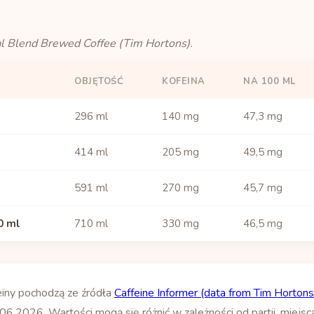
al Blend Brewed Coffee (Tim Hortons).
OBJĘTOŚĆ
KOFEINA
NA 100 ML
296 ml
140 mg
47,3 mg
414 ml
205 mg
49,5 mg
591 ml
270 mg
45,7 mg
0 ml
710 ml
330 mg
46,5 mg
einy pochodzą ze źródła
Caffeine Informer (data from Tim Hortons
06.2026. Wartości mogą się różnić w zależności od partii, miejsc