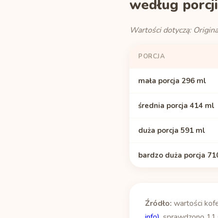
według porcji
Wartości dotyczą: Origin
PORCJA
mała porcja 296 ml
średnia porcja 414 ml
duża porcja 591 ml
bardzo duża porcja 71
Źródło:
wartości kof
info)
, sprawdzono 11.