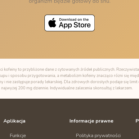
organizm będzie gotowy do snu.
i kofeiny to przybliżone dane z cytowanych źródeł publicznych. Rzeczywista
zakupu i sposobu przygotowania, a metabolizm kofeiny znacząco różni się międ
ny i nie zastępuje porady lekarskiej. Dla zdrowych dorosłych podaje się limi
ę najwyżej 200 mg dziennie. Indywidualne zalecenia skonsultuj z lekarzem.
Aplikacja
Informacje prawne
P
Funkcje
Polityka prywatności