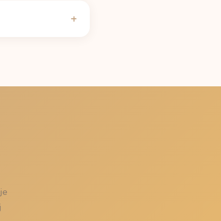
leżnie od genów
ysz w
kalkulatorze
 15:30; przy
 mg kofeiny. Pełną
je
j