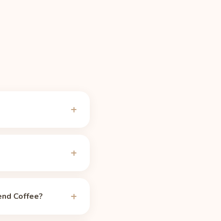
g źródła
Caffeine
oło 1,5 raza więcej
o osiągnięcia potrzeba
otrafi zaburzyć sen.
lend Coffee?
ml) po 5 godzinach