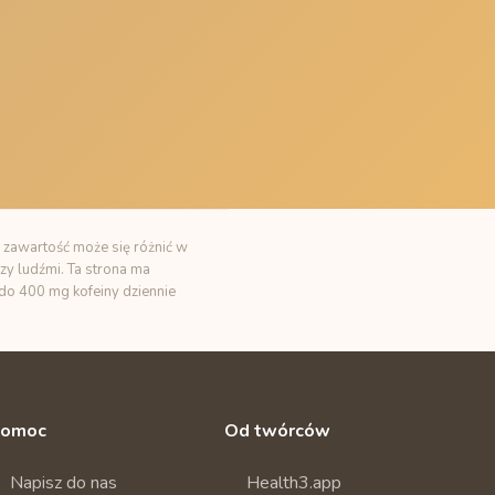
 zawartość może się różnić w
zy ludźmi. Ta strona ma
t do 400 mg kofeiny dziennie
omoc
Od twórców
Napisz do nas
Health3.app