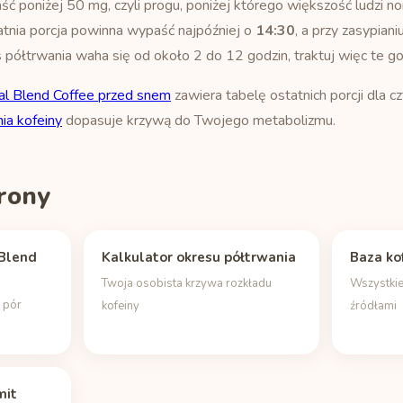
ść poniżej 50 mg, czyli progu, poniżej którego większość ludzi nor
tatnia porcja powinna wypaść najpóźniej o
14:30
, a przy zasypian
s półtrwania waha się od około 2 do 12 godzin, traktuj więc te go
al Blend Coffee przed snem
zawiera tabelę ostatnich porcji dla cz
ia kofeiny
dopasuje krzywą do Twojego metabolizmu.
rony
 Blend
Kalkulator okresu półtrwania
Baza ko
Twoja osobista krzywa rozkładu
Wszystkie
h pór
kofeiny
źródłami
mit