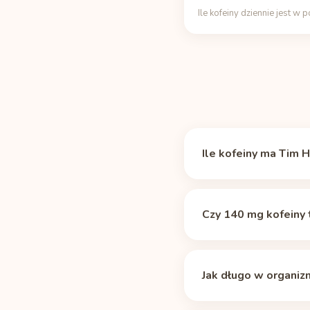
Ile kofeiny dziennie jest w 
Ile kofeiny ma Tim 
Tim Hortons Original 
Informer (data from Ti
Czy 140 mg kofeiny 
kofeiny, niż ma zwykła
To umiarkowana dawka.
około 2 porcji. Ważnie
Jak długo w organiz
Mediana okresu półtrwa