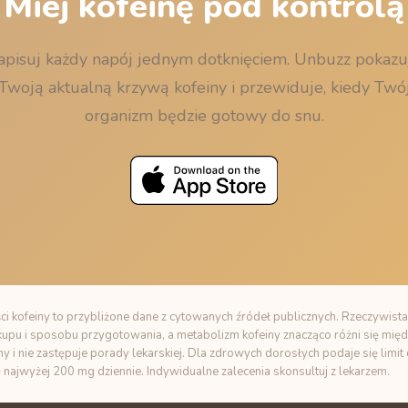
Miej kofeinę pod kontrolą
apisuj każdy napój jednym dotknięciem. Unbuzz pokazu
Twoją aktualną krzywą kofeiny i przewiduje, kiedy Twó
organizm będzie gotowy do snu.
i kofeiny to przybliżone dane z cytowanych źródeł publicznych. Rzeczywista
zakupu i sposobu przygotowania, a metabolizm kofeiny znacząco różni się międ
ny i nie zastępuje porady lekarskiej. Dla zdrowych dorosłych podaje się limi
ę najwyżej 200 mg dziennie. Indywidualne zalecenia skonsultuj z lekarzem.