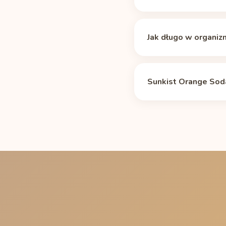
Tak. Według źródła Caf
(puszka 355 ml). Mniej 
Jak długo w organiz
Mediana okresu półtrwa
więc około 10 mg, a p
Sunkist Orange Soda
palenia i ciąży, waha 
kofeiny
.
Puszka 355 ml (19 mg) 
kilku porcjach albo w 
Sunkist Orange Soda 