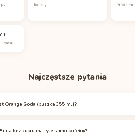
h pór
kofeiny
źródłami
mit
porządku
Najczęstsze pytania
ist Orange Soda (puszka 355 ml)?
awiera 19 mg kofeiny (puszka 355 ml), według źródła
Caffeine Inf
20% kofeiny ze zwykłej filiżanki kawy przelewowej (240 ml, ok. 95
Soda bez cukru ma tyle samo kofeiny?