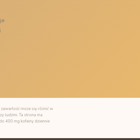
je
j
 zawartość może się różnić w
zy ludźmi. Ta strona ma
t do 400 mg kofeiny dziennie