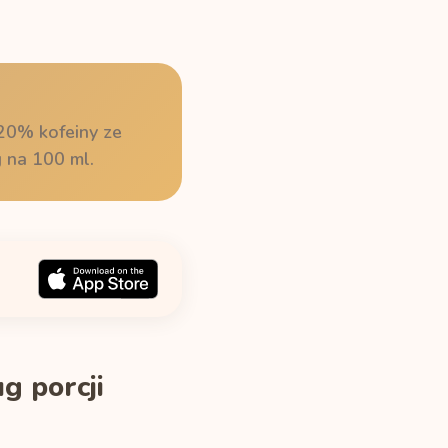
20% kofeiny ze
g na 100 ml.
g porcji