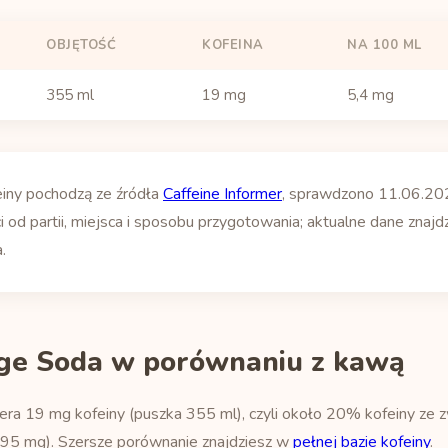
OBJĘTOŚĆ
KOFEINA
NA 100 ML
355 ml
19 mg
5,4 mg
einy pochodzą ze źródła
Caffeine Informer
, sprawdzono 11.06.20
i od partii, miejsca i sposobu przygotowania; aktualne dane znajdz
.
ge Soda w porównaniu z kawą
ra 19 mg kofeiny (puszka 355 ml), czyli około 20% kofeiny ze zw
 95 mg). Szersze porównanie znajdziesz w
pełnej bazie kofeiny
.