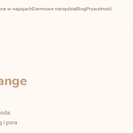
ina w napojach
Darmowe narzędzia
Blog
Prywatność
ange
Soda:
 i pora