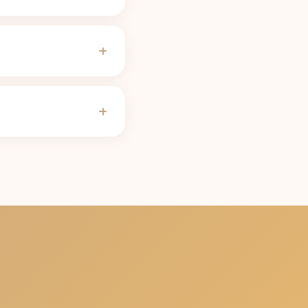
rsja klasyczna: 19 mg
 5 godzinach zostaje
 genów CYP1A2, leków,
e okresu półtrwania
 nie zaburzy snu. Przy
bilans na stronie