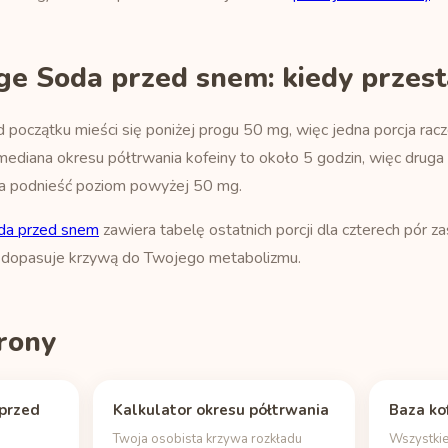
ge Soda przed snem: kiedy przest
początku mieści się poniżej progu 50 mg, więc jedna porcja racze
mediana okresu półtrwania kofeiny to około 5 godzin, więc druga l
a podnieść poziom powyżej 50 mg.
da przed snem
zawiera tabelę ostatnich porcji dla czterech pór za
dopasuje krzywą do Twojego metabolizmu.
rony
przed
Kalkulator okresu półtrwania
Baza ko
Twoja osobista krzywa rozkładu
Wszystkie