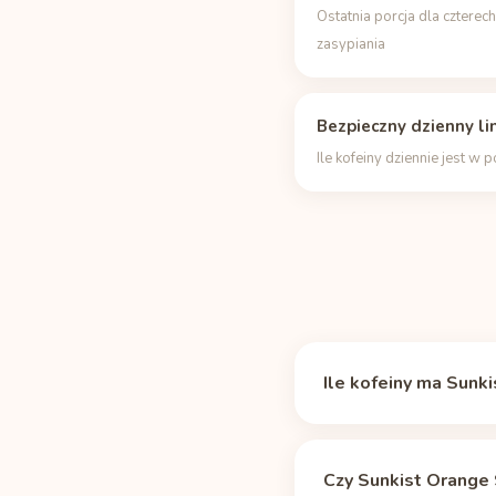
Ostatnia porcja dla czterec
zasypiania
Bezpieczny dzienny li
Ile kofeiny dziennie jest w 
Ile kofeiny ma Sunk
Sunkist Orange Soda z
11.06.2026). To około 
Czy Sunkist Orange 