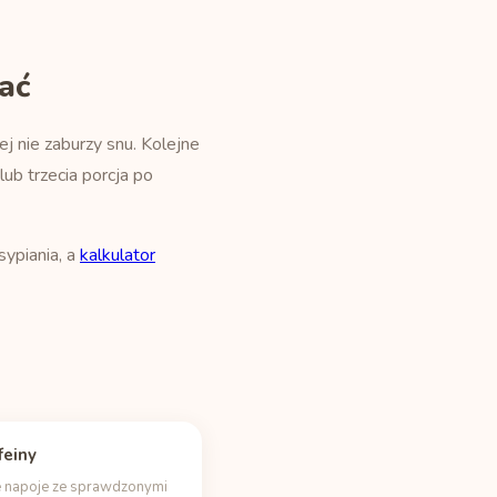
ać
j nie zaburzy snu. Kolejne
ub trzecia porcja po
sypiania, a
kalkulator
feiny
 napoje ze sprawdzonymi