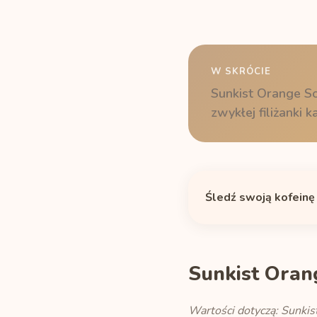
W SKRÓCIE
Sunkist Orange So
zwykłej filiżanki
Śledź swoją kofeinę
Sunkist Oran
Wartości dotyczą: Sunkis