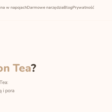
ina w napojach
Darmowe narzędzia
Blog
Prywatność
on Tea
?
Tea:
 i pora