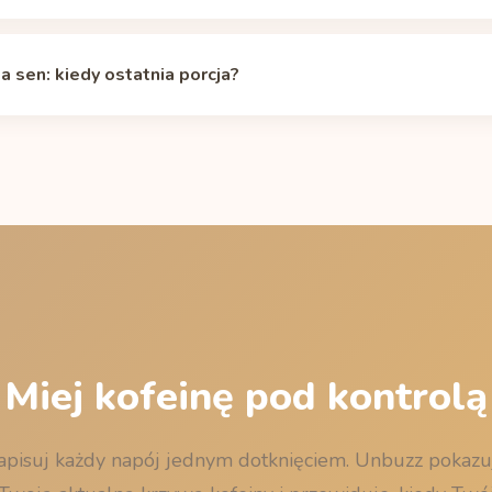
nia kofeiny to około 5 godzin: z dawki 37 mg (butelka 473 ml) po
o 10 godzinach 9 mg. Indywidualny okres półtrwania, zależnie od
 sen: kiedy ostatnia porcja?
się od około 2 do 12 godzin. Własną krzywą policzysz w
kalkulatorz
 pozostaje poniżej 50 mg, więc jedna porcja o zwykłej porze racze
połączeniu z kawą czy napojami energetycznymi sprawdź wieczorny 
rzed snem
i w kalkulatorze okresu półtrwania.
Miej kofeinę pod kontrolą
apisuj każdy napój jednym dotknięciem. Unbuzz pokazu