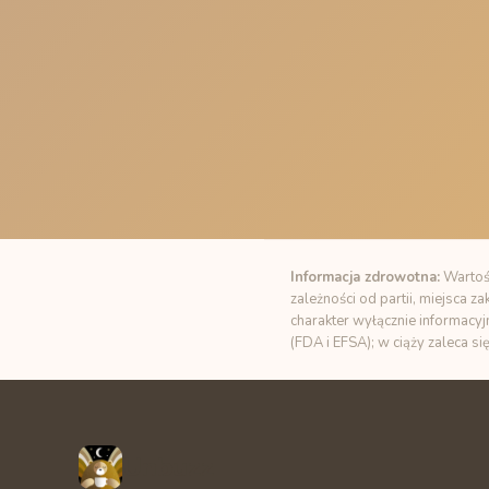
Informacja zdrowotna:
Wartośc
zależności od partii, miejsca 
charakter wyłącznie informacyj
(FDA i EFSA); w ciąży zaleca si
Unbuzz