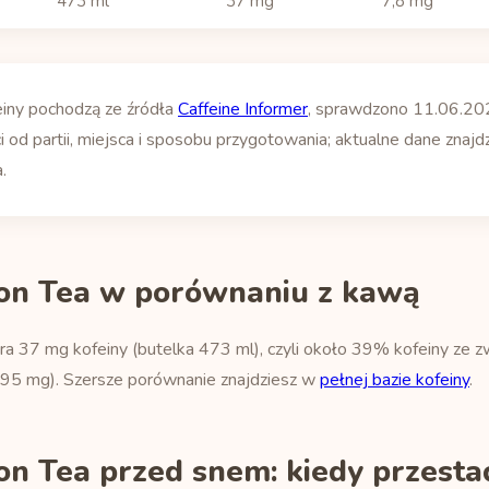
473 ml
37 mg
7,8 mg
einy pochodzą ze źródła
Caffeine Informer
, sprawdzono 11.06.20
i od partii, miejsca i sposobu przygotowania; aktualne dane znajdz
.
on Tea w porównaniu z kawą
 37 mg kofeiny (butelka 473 ml), czyli około 39% kofeiny ze zwy
 95 mg). Szersze porównanie znajdziesz w
pełnej bazie kofeiny
.
n Tea przed snem: kiedy przesta