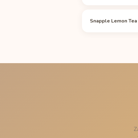
Mediana okresu półtrwa
więc około 19 mg, a p
Snapple Lemon Tea a
palenia i ciąży, waha 
kofeiny
.
Butelka 473 ml (37 mg)
kilku porcjach albo w 
Snapple Lemon Tea p
Z