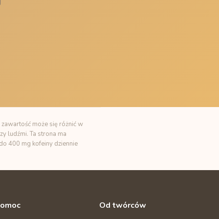
j
 zawartość może się różnić w
zy ludźmi. Ta strona ma
t do 400 mg kofeiny dziennie
omoc
Od twórców