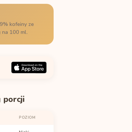
39% kofeiny ze
g na 100 ml.
porcji
POZIOM