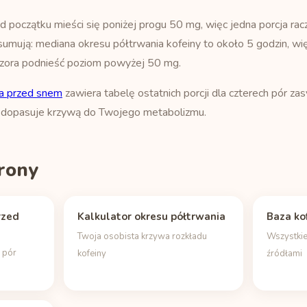
 początku mieści się poniżej progu 50 mg, więc jedna porcja racz
sumują: mediana okresu półtrwania kofeiny to około 5 godzin, więc
zora podnieść poziom powyżej 50 mg.
a przed snem
zawiera tabelę ostatnich porcji dla czterech pór zas
dopasuje krzywą do Twojego metabolizmu.
rony
rzed
Kalkulator okresu półtrwania
Baza ko
Twoja osobista krzywa rozkładu
Wszystkie
h pór
kofeiny
źródłami