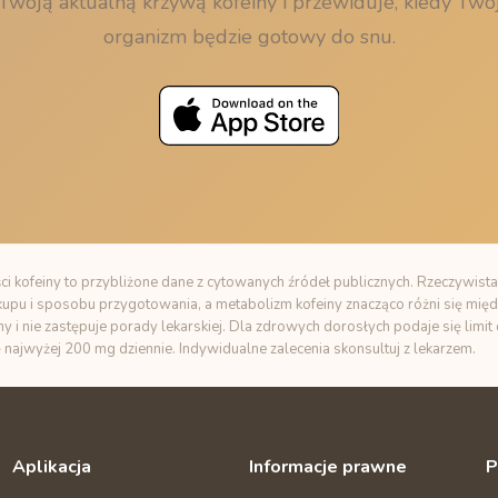
Twoją aktualną krzywą kofeiny i przewiduje, kiedy Twó
organizm będzie gotowy do snu.
i kofeiny to przybliżone dane z cytowanych źródeł publicznych. Rzeczywista
zakupu i sposobu przygotowania, a metabolizm kofeiny znacząco różni się międ
ny i nie zastępuje porady lekarskiej. Dla zdrowych dorosłych podaje się limi
ę najwyżej 200 mg dziennie. Indywidualne zalecenia skonsultuj z lekarzem.
Aplikacja
Informacje prawne
P