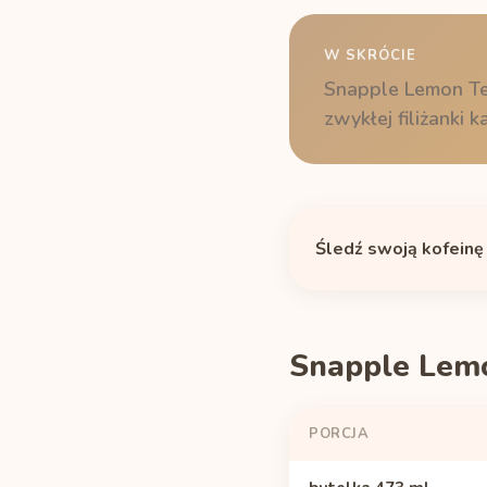
W SKRÓCIE
Snapple Lemon Tea
zwykłej filiżanki
Śledź swoją kofeinę
Snapple Lemo
PORCJA