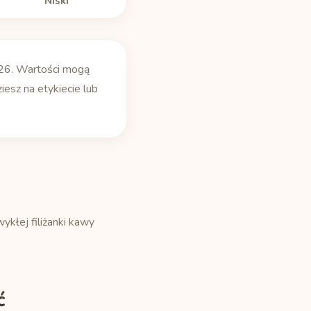
Niski
26. Wartości mogą
iesz na etykiecie lub
kłej filiżanki kawy
ć