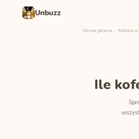
Unbuzz
Strona główna
›
Kofeina w
Ile ko
Spr
wszyst