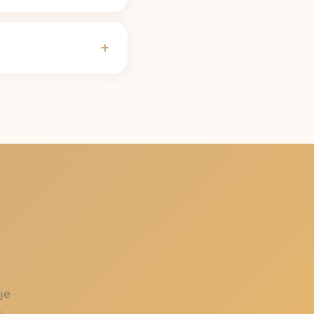
 5 godzinach zostaje
 genów CYP1A2, leków,
e okresu półtrwania
j nie zaburzy snu. Przy
bilans na stronie
je