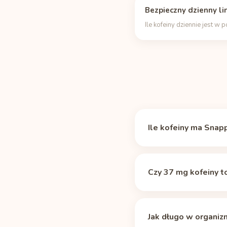
Bezpieczny dzienny li
Ile kofeiny dziennie jest w 
Ile kofeiny ma Snap
Snapple Lemon Tea zaw
11.06.2026). To około 
Czy 37 mg kofeiny t
Samo w sobie nie. Zale
dawki mają znaczenie g
Jak długo w organiz
energetycznymi.