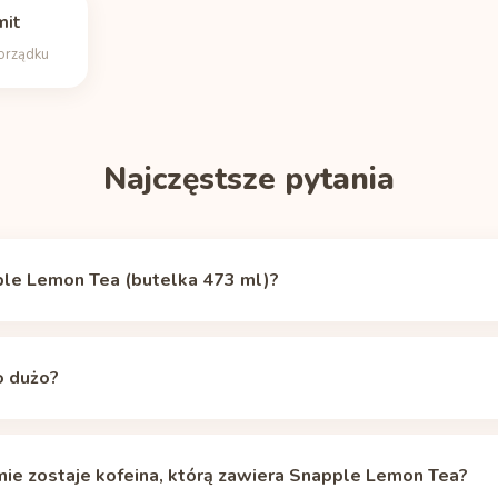
mit
porządku
Najczęstsze pytania
ple Lemon Tea (butelka 473 ml)?
iera 37 mg kofeiny (butelka 473 ml), według źródła
Caffeine In
39% kofeiny ze zwykłej filiżanki kawy przelewowej (240 ml, ok. 95
o dużo?
cany dzienny limit dla zdrowych dorosłych to 400 mg, czyli około 1
łównie wtedy, gdy w ciągu dnia sumują się z kawą, herbatą lub n
mie zostaje kofeina, którą zawiera Snapple Lemon Tea?