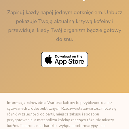
Zapisuj każdy napój jednym dotknięciem. Unbuzz
pokazuje Twoją aktualną krzywą kofeiny i
przewiduje, kiedy Twój organizm będzie gotowy
do snu.
Informacja zdrowotna:
Wartości kofeiny to przybliżone dane z
cytowanych źródeł publicznych. Rzeczywista zawartość może się
różnić w zależności od partii, miejsca zakupu i sposobu
przygotowania, a metabolizm kofeiny znacząco różni się między
ludźmi. Ta strona ma charakter wyłącznie informacyjny i nie