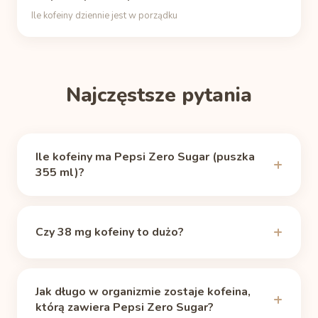
Ile kofeiny dziennie jest w porządku
Najczęstsze pytania
Ile kofeiny ma Pepsi Zero Sugar (puszka
355 ml)?
Pepsi Zero Sugar zawiera 38 mg kofeiny (puszka
355 ml), według źródła
Caffeine Informer
Czy 38 mg kofeiny to dużo?
(sprawdzono 11.06.2026). To około 40% kofeiny
ze zwykłej filiżanki kawy przelewowej (240 ml, ok.
Samo w sobie nie. Zalecany dzienny limit dla
95 mg).
zdrowych dorosłych to 400 mg, czyli około 10
Jak długo w organizmie zostaje kofeina,
porcji. Tak małe dawki mają znaczenie głównie
którą zawiera Pepsi Zero Sugar?