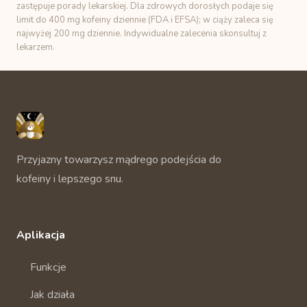
zastępuje porady lekarskiej. Dla zdrowych dorosłych podaje się
limit do 400 mg kofeiny dziennie (FDA i EFSA); w ciąży zaleca się
najwyżej 200 mg dziennie. Indywidualne zalecenia skonsultuj z
lekarzem.
Unbuzz
Przyjazny towarzysz mądrego podejścia do
kofeiny i lepszego snu.
Aplikacja
Funkcje
Jak działa