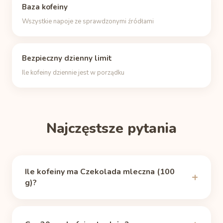
Baza kofeiny
Wszystkie napoje ze sprawdzonymi źródłami
Bezpieczny dzienny limit
Ile kofeiny dziennie jest w porządku
Najczęstsze pytania
Ile kofeiny ma Czekolada mleczna (100
g)?
Czekolada mleczna zawiera 20 mg kofeiny (100 g),
według źródła
USDA FoodData Central, FDC ID