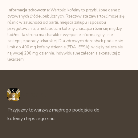
Informacja zdrowotna:
Wartości kofeiny to przybliżone dane z
cytowanych źródeł publicznych. Rzeczywista zawartość może się
różnić w zależności od partii, miejsca zakupu i sposobu
przygotowania, a metabolizm kofeiny znacząco różni się między
ludźmi. Ta strona ma charakter wyłącznie informacyjny i nie
zastępuje porady lekarskiej. Dla zdrowych dorosłych podaje się
limit do 400 mg kofeiny dziennie (FDA i EFSA); w ciąży zaleca się
najwyżej 200 mg dziennie. Indywidualne zalecenia skonsultuj z
lekarzem.
Unbuzz
Przyjazny towarzysz mądrego podejścia do
kofeiny i lepszego snu.