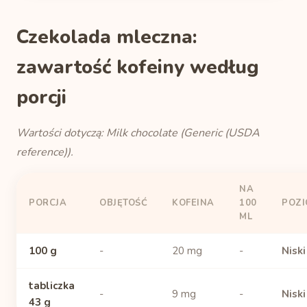
Czekolada mleczna:
zawartość kofeiny według
porcji
Wartości dotyczą: Milk chocolate (Generic (USDA
reference)).
NA
PORCJA
OBJĘTOŚĆ
KOFEINA
100
POZ
ML
100 g
-
20 mg
-
Niski
tabliczka
-
9 mg
-
Niski
43 g