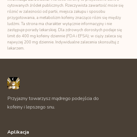
cytowanych źródeł publicznych. Rzeczywista zawartość może się
różnić w zależności od partii, miejsca zakupu i sposobu
przygotowania, a metabolizm kofeiny znacząco różni się między
ludźmi. Ta strona ma charakter wyłącznie informacyjny i nie
zastępuje porady lekarskiej. Dla zdrowych dorosłych podaje się
limit do 400 mg kofeiny dziennie (FDA i EFSA); w ciąży zaleca się
najwyżej 200 mg dziennie. Indywidualne zalecenia skonsultuj z
lekarzem.
Unbuzz
Przyjazny towarzysz mądrego podejścia do
kofeiny i lepszego snu.
Aplikacja