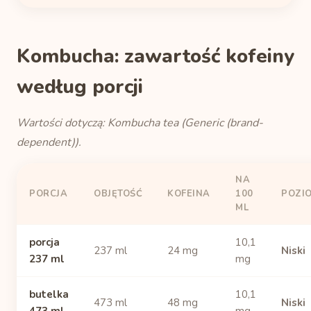
Kombucha: zawartość kofeiny
według porcji
Wartości dotyczą: Kombucha tea (Generic (brand-
dependent)).
NA
PORCJA
OBJĘTOŚĆ
KOFEINA
100
POZI
ML
porcja
10,1
237 ml
24 mg
Niski
237 ml
mg
butelka
10,1
473 ml
48 mg
Niski