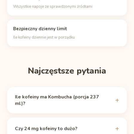
Wszystkie napoje ze sprawdzonymi źródłami
Bezpieczny dzienny limit
Ile kofeiny dziennie jest w porządku
Najczęstsze pytania
Ile kofeiny ma Kombucha (porcja 237
ml)?
Kombucha zawiera 24 mg kofeiny (porcja 237 ml),
według źródła
Caffeine Informer
(sprawdzono
Czy 24 mg kofeiny to dużo?
11.06.2026). To około 25% kofeiny ze zwykłej