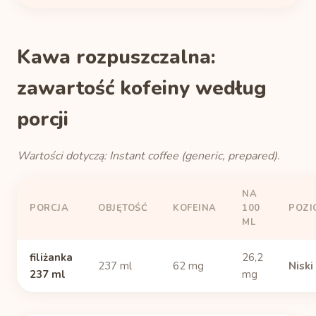
Kawa rozpuszczalna:
zawartość kofeiny według
porcji
Wartości dotyczą: Instant coffee (generic, prepared).
NA
PORCJA
OBJĘTOŚĆ
KOFEINA
100
POZI
ML
filiżanka
26,2
237 ml
62 mg
Niski
237 ml
mg