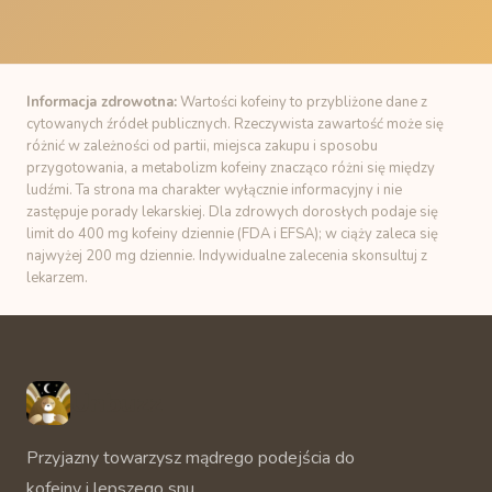
Informacja zdrowotna:
Wartości kofeiny to przybliżone dane z
cytowanych źródeł publicznych. Rzeczywista zawartość może się
różnić w zależności od partii, miejsca zakupu i sposobu
przygotowania, a metabolizm kofeiny znacząco różni się między
ludźmi. Ta strona ma charakter wyłącznie informacyjny i nie
zastępuje porady lekarskiej. Dla zdrowych dorosłych podaje się
limit do 400 mg kofeiny dziennie (FDA i EFSA); w ciąży zaleca się
najwyżej 200 mg dziennie. Indywidualne zalecenia skonsultuj z
lekarzem.
Unbuzz
Przyjazny towarzysz mądrego podejścia do
kofeiny i lepszego snu.