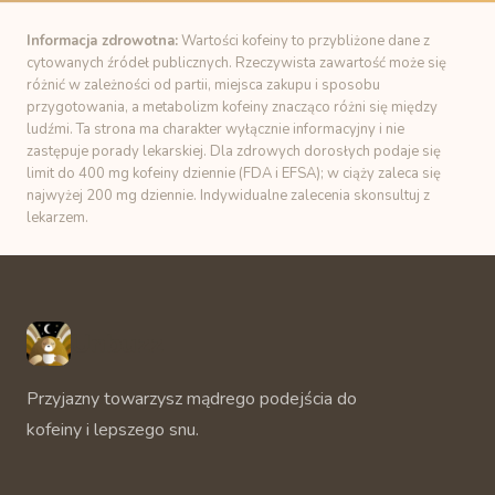
Informacja zdrowotna:
Wartości kofeiny to przybliżone dane z
cytowanych źródeł publicznych. Rzeczywista zawartość może się
różnić w zależności od partii, miejsca zakupu i sposobu
przygotowania, a metabolizm kofeiny znacząco różni się między
ludźmi. Ta strona ma charakter wyłącznie informacyjny i nie
zastępuje porady lekarskiej. Dla zdrowych dorosłych podaje się
limit do 400 mg kofeiny dziennie (FDA i EFSA); w ciąży zaleca się
najwyżej 200 mg dziennie. Indywidualne zalecenia skonsultuj z
lekarzem.
Unbuzz
Przyjazny towarzysz mądrego podejścia do
kofeiny i lepszego snu.