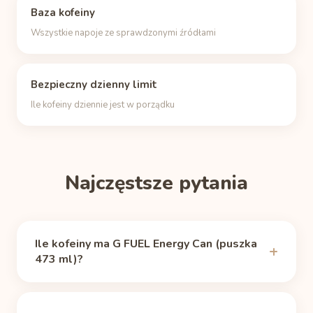
Baza kofeiny
Wszystkie napoje ze sprawdzonymi źródłami
Bezpieczny dzienny limit
Ile kofeiny dziennie jest w porządku
Najczęstsze pytania
Ile kofeiny ma G FUEL Energy Can (puszka
473 ml)?
G FUEL Energy Can zawiera 300 mg kofeiny
(puszka 473 ml), według źródła
G FUEL (official)