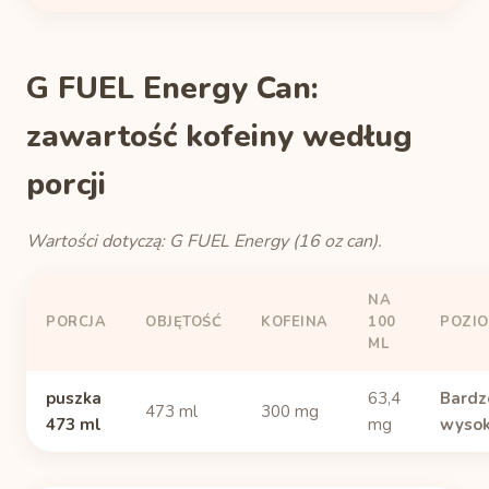
G FUEL Energy Can:
zawartość kofeiny według
porcji
Wartości dotyczą: G FUEL Energy (16 oz can).
NA
PORCJA
OBJĘTOŚĆ
KOFEINA
100
POZI
ML
puszka
63,4
Bardz
473 ml
300 mg
473 ml
mg
wysok