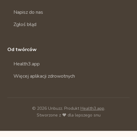
Napisz do nas
Zgłoś błąd
Od twórców
Health3.app
Więcej aplikacji zdrowotnych
© 2026 Unbuzz. Produkt
Health3.app
.
Stworzone z ❤️ dla lepszego snu