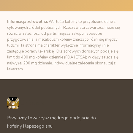
Informacja zdrowotna:
Wartości kofeiny to przybliżone dane z
cytowanych źródeł publicznych. Rzeczywista zawartość może się
różnić w zależności od partii, miejsca zakupu i sposobu
przygotowania, a metabolizm kofeiny znacząco różni się między
ludźmi. Ta strona ma charakter wyłącznie informacyjny i nie
zastępuje porady lekarskiej. Dla zdrowych dorosłych podaje się
limit do 400 mg kofeiny dziennie (FDA i EFSA); w ciąży zaleca się
najwyżej 200 mg dziennie. Indywidualne zalecenia skonsultuj z
lekarzem.
Unbuzz
Przyjazny towarzysz mądrego podejścia do
kofeiny i lepszego snu.