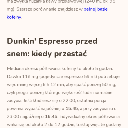
ma zwykła filiżanka kawy przelewowej (240 ml, ok. 95
mg). Szersze porównanie znajdziesz w
pełnej bazie
kofeiny
.
Dunkin' Espresso przed
snem: kiedy przestać
Mediana okresu półtrwania kofeiny to około 5 godzin.
Dawka 118 mg (pojedyncze espresso 59 ml) potrzebuje
więc mniej więcej 6 h 12 min, aby spaść poniżej 50 mg,
czyli progu, poniżej którego większość ludzi normalnie
zasypia. Jeśli kładziesz się o 22:00, ostatnia porcja
powinna wypaść najpóźniej o
15:45
, a przy zasypianiu o
23:00 najpóźniej o
16:45
. Indywidualny okres półtrwania
waha się od około 2 do 12 godzin, traktuj więc te godziny