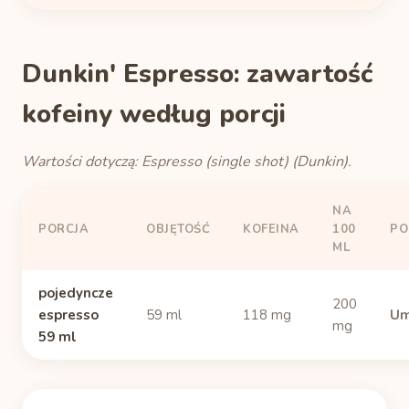
Dunkin' Espresso: zawartość
kofeiny według porcji
Wartości dotyczą: Espresso (single shot) (Dunkin).
NA
PORCJA
OBJĘTOŚĆ
KOFEINA
100
PO
ML
pojedyncze
200
espresso
59 ml
118 mg
Um
mg
59 ml