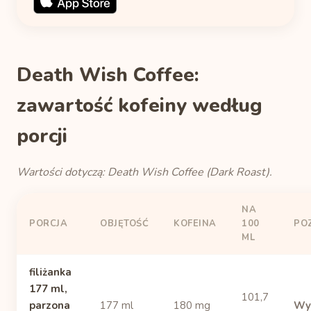
Death Wish Coffee:
zawartość kofeiny według
porcji
Wartości dotyczą: Death Wish Coffee (Dark Roast).
NA
PORCJA
OBJĘTOŚĆ
KOFEINA
100
PO
ML
filiżanka
177 ml,
101,7
parzona
177 ml
180 mg
Wy