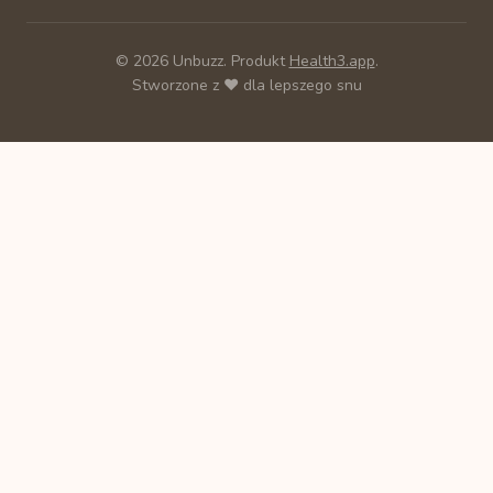
© 2026 Unbuzz. Produkt
Health3.app
.
Stworzone z ❤️ dla lepszego snu