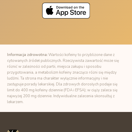
Informacja zdrowotna:
Wartości kofeiny to przybliżone dane z
cytowanych źródeł publicznych. Rzeczywista zawartość może się
różnić w zależności od partii, miejsca zakupu i sposobu
przygotowania, a metabolizm kofeiny znacząco różni się między
ludźmi. Ta strona ma charakter wyłącznie informacyjny i nie
zastępuje porady lekarskiej. Dla zdrowych dorosłych podaje się
limit do 400 mg kofeiny dziennie (FDA i EFSA); w ciąży zaleca się
najwyżej 200 mg dziennie. Indywidualne zalecenia skonsultuj z
lekarzem.