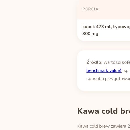
PORCJA
kubek 473 ml, typowo;
300 mg
Źródło:
wartości kof
benchmark value)
, sp
sposobu przygotowania
Kawa cold b
Kawa cold brew zawiera 20