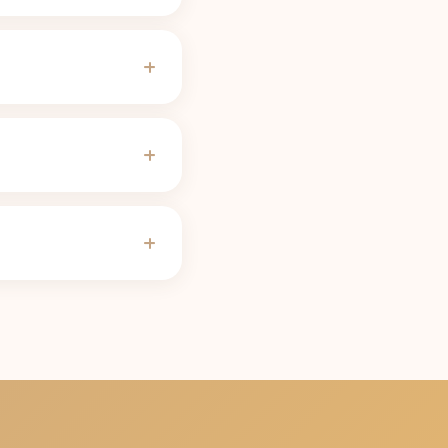
150-300 mg), według
wdzono 11.06.2026).
95 mg).
 zdrowych dorosłych
150-300 mg, 205 mg)
powo; zależnie od
 mg. Indywidualny
2 do 12 godzin. Własną
e od marki ok. 150-300
cia zostanie Ci mniej