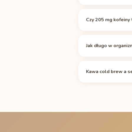
Kawa cold brew zawier
źródła
Caffeine Inform
Czy 205 mg kofeiny 
To około 2,2 raza więc
Według większości kry
limit 400 mg dziennie,
Jak długo w organiz
pokrywa 51% dziennego
Mediana okresu półtrwa
marki ok. 150-300 mg)
Kawa cold brew a se
okres półtrwania, zale
krzywą policzysz w
kal
Jeśli kładziesz się spa
mg) najpóźniej o 12:45
niż 50 mg kofeiny. Pełn