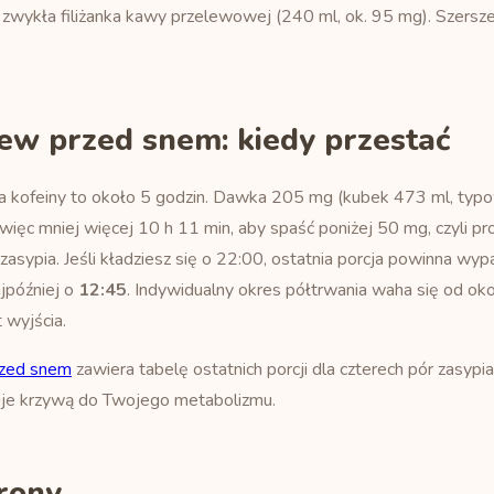
ma zwykła filiżanka kawy przelewowej (240 ml, ok. 95 mg). Szers
ew przed snem: kiedy przestać
 kofeiny to około 5 godzin. Dawka 205 mg (kubek 473 ml, typow
ęc mniej więcej 10 h 11 min, aby spaść poniżej 50 mg, czyli pro
zasypia. Jeśli kładziesz się o 22:00, ostatnia porcja powinna wyp
ajpóźniej o
12:45
. Indywidualny okres półtrwania waha się od oko
 wyjścia.
rzed snem
zawiera tabelę ostatnich porcji dla czterech pór zasypia
je krzywą do Twojego metabolizmu.
rony