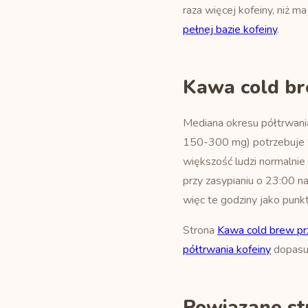
raza więcej kofeiny, niż 
pełnej bazie kofeiny
.
Kawa cold br
Mediana okresu półtrwania
150-300 mg) potrzebuje wi
większość ludzi normalnie 
przy zasypianiu o 23:00 n
więc te godziny jako punkt
Strona
Kawa cold brew p
półtrwania kofeiny
dopasu
Powiązane st