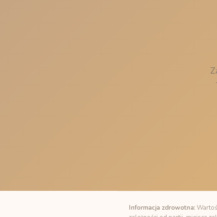
Z
Informacja zdrowotna:
Wartośc