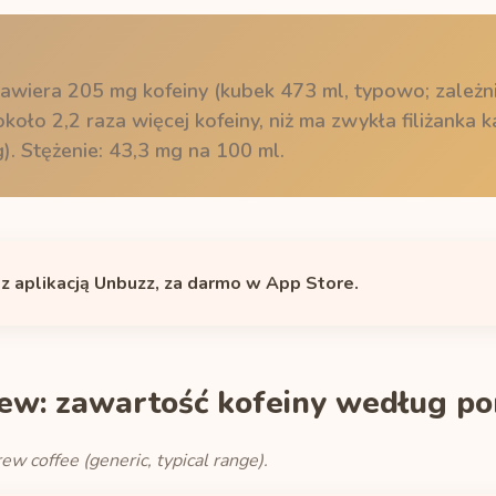
wiera 205 mg kofeiny (kubek 473 ml, typowo; zależni
koło 2,2 raza więcej kofeiny, niż ma zwykła filiżanka
). Stężenie: 43,3 mg na 100 ml.
 z aplikacją Unbuzz, za darmo w App Store.
ew: zawartość kofeiny według por
ew coffee (generic, typical range).