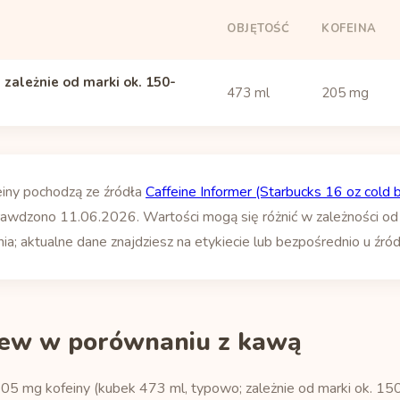
OBJĘTOŚĆ
KOFEINA
 zależnie od marki ok. 150-
473 ml
205 mg
einy pochodzą ze źródła
Caffeine Informer (Starbucks 16 oz cold 
rawdzono 11.06.2026. Wartości mogą się różnić w zależności od pa
; aktualne dane znajdziesz na etykiecie lub bezpośrednio u źród
rew w porównaniu z kawą
5 mg kofeiny (kubek 473 ml, typowo; zależnie od marki ok. 150