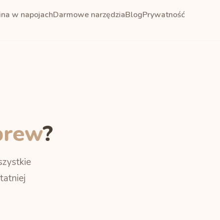
ina w napojach
Darmowe narzędzia
Blog
Prywatność
brew
?
zystkie
tatniej