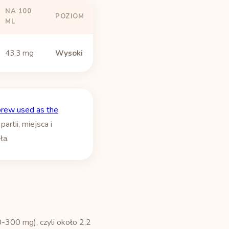
NA 100
POZIOM
ML
43,3 mg
Wysoki
brew used as the
rtii, miejsca i
ła.
-300 mg), czyli około 2,2