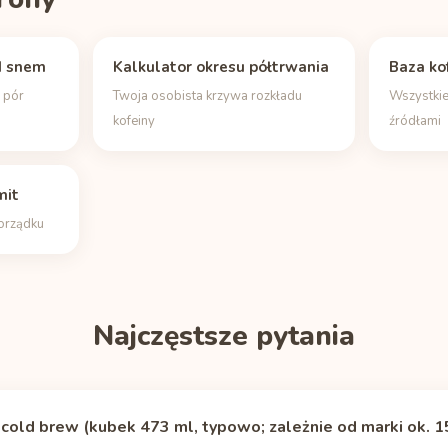
d snem
Kalkulator okresu półtrwania
Baza ko
h pór
Twoja osobista krzywa rozkładu
Wszystkie
kofeiny
źródłami
mit
porządku
Najczęstsze pytania
 cold brew (kubek 473 ml, typowo; zależnie od marki ok. 