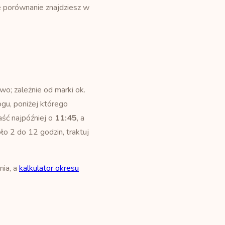
ze porównanie znajdziesz w
o; zależnie od marki ok.
gu, poniżej którego
aść najpóźniej o
11:45
, a
ło 2 do 12 godzin, traktuj
nia, a
kalkulator okresu