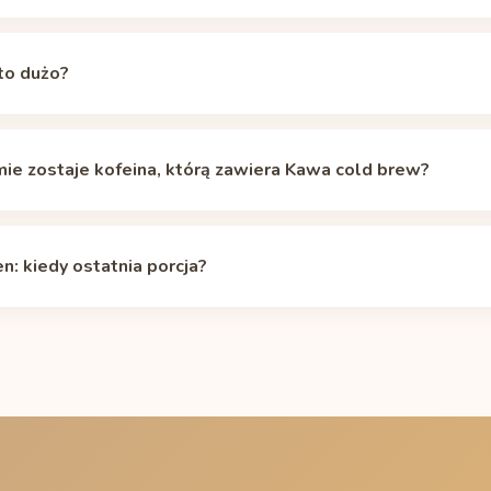
a 205 mg kofeiny (kubek 473 ml, typowo; zależnie od marki ok. 
er (Starbucks 16 oz cold brew used as the benchmark value)
(spra
to dużo?
ej kofeiny, niż ma zwykła filiżanka kawy przelewowej (240 ml, ok. 
teriów tak. Europejski urząd EFSA i amerykańska FDA podają dla
 więc jedna porcja (kubek 473 ml, typowo; zależnie od marki ok. 
mie zostaje kofeina, którą zawiera Kawa cold brew?
 limitu.
nia kofeiny to około 5 godzin: z dawki 205 mg (kubek 473 ml, ty
 po 5 godzinach zostaje więc około 103 mg, a po 10 godzinach 51
n: kiedy ostatnia porcja?
żnie od genów CYP1A2, leków, palenia i ciąży, waha się od około 
kulatorze okresu półtrwania kofeiny
.
ć o 23:00, zaplanuj ostatnią porcję (kubek 473 ml, typowo; zależni
; przy medianowym 5-godzinnym okresie półtrwania w chwili zaśnię
ą tabelę znajdziesz na stronie
Kawa cold brew przed snem
.