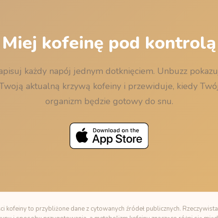
Miej kofeinę pod kontrolą
apisuj każdy napój jednym dotknięciem. Unbuzz pokazu
Twoją aktualną krzywą kofeiny i przewiduje, kiedy Twó
organizm będzie gotowy do snu.
i kofeiny to przybliżone dane z cytowanych źródeł publicznych. Rzeczywista