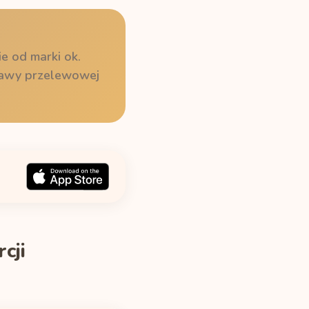
e od marki ok.
 kawy przelewowej
cji