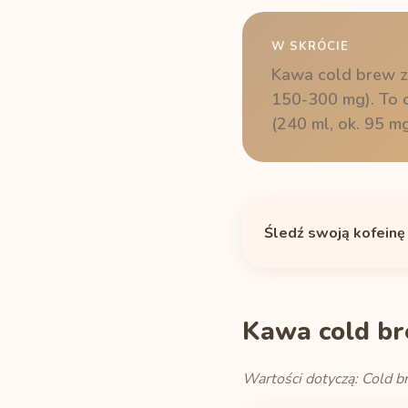
W SKRÓCIE
Kawa cold brew za
150-300 mg). To o
(240 ml, ok. 95 mg
Śledź swoją kofeinę
Kawa cold br
Wartości dotyczą: Cold br