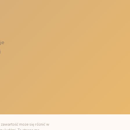
je
j
 zawartość może się różnić w