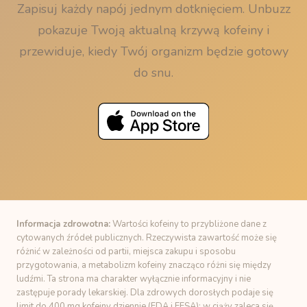
Zapisuj każdy napój jednym dotknięciem. Unbuzz
pokazuje Twoją aktualną krzywą kofeiny i
przewiduje, kiedy Twój organizm będzie gotowy
do snu.
Informacja zdrowotna:
Wartości kofeiny to przybliżone dane z
cytowanych źródeł publicznych. Rzeczywista zawartość może się
różnić w zależności od partii, miejsca zakupu i sposobu
przygotowania, a metabolizm kofeiny znacząco różni się między
ludźmi. Ta strona ma charakter wyłącznie informacyjny i nie
zastępuje porady lekarskiej. Dla zdrowych dorosłych podaje się
limit do 400 mg kofeiny dziennie (FDA i EFSA); w ciąży zaleca się