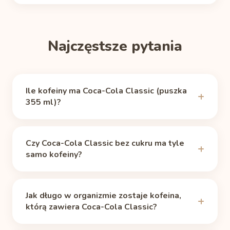
Najczęstsze pytania
Ile kofeiny ma Coca-Cola Classic (puszka
355 ml)?
Coca-Cola Classic zawiera 34 mg kofeiny (puszka
355 ml), według źródła
Caffeine Informer
Czy Coca-Cola Classic bez cukru ma tyle
(sprawdzono 11.06.2026). To około 36% kofeiny
samo kofeiny?
ze zwykłej filiżanki kawy przelewowej (240 ml, ok.
95 mg).
Tak. Według źródła Caffeine Informer wariant bez
cukru zawiera tyle samo kofeiny co wersja
Jak długo w organizmie zostaje kofeina,
klasyczna: 34 mg (puszka 355 ml). Mniej cukru nie
którą zawiera Coca-Cola Classic?
oznacza mniej kofeiny.