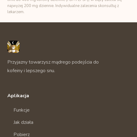
najwyżej 200 mg dziennie. Indywidualne zalecenia skonsultuj z
lekarzem.
Unbuzz
Przyjazny towarzysz mądrego podejścia do
kofeiny i lepszego snu.
Aplikacja
Funkcje
Jak działa
Pobierz