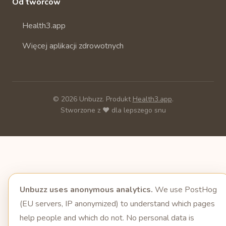
Od twórców
Health3.app
Więcej aplikacji zdrowotnych
© 2026 Unbuzz. Produkt
Health3.app
.
Stworzone z ❤️ dla lepszego snu
Unbuzz uses anonymous analytics.
We use PostHog
(EU servers, IP anonymized) to understand which pages
help people and which do not. No personal data is