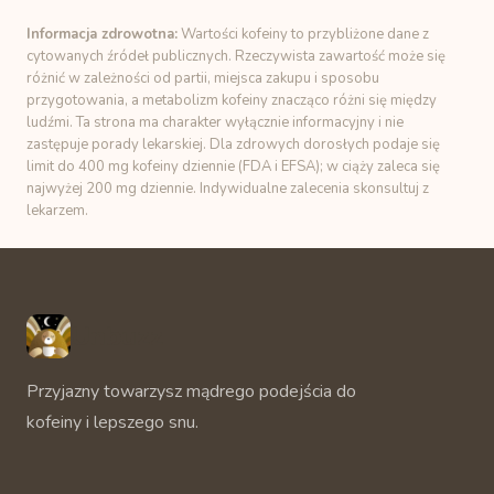
Informacja zdrowotna:
Wartości kofeiny to przybliżone dane z
cytowanych źródeł publicznych. Rzeczywista zawartość może się
różnić w zależności od partii, miejsca zakupu i sposobu
przygotowania, a metabolizm kofeiny znacząco różni się między
ludźmi. Ta strona ma charakter wyłącznie informacyjny i nie
zastępuje porady lekarskiej. Dla zdrowych dorosłych podaje się
limit do 400 mg kofeiny dziennie (FDA i EFSA); w ciąży zaleca się
najwyżej 200 mg dziennie. Indywidualne zalecenia skonsultuj z
lekarzem.
Unbuzz
Przyjazny towarzysz mądrego podejścia do
kofeiny i lepszego snu.