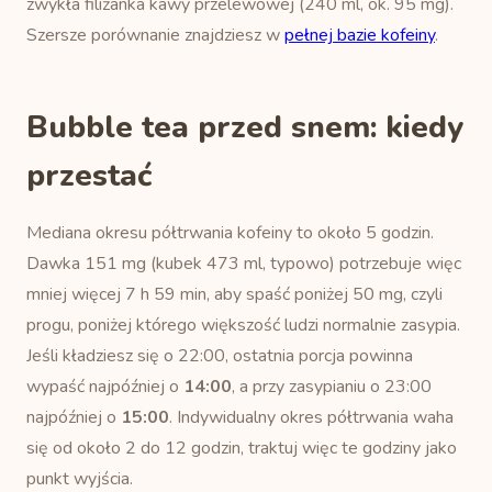
zwykła filiżanka kawy przelewowej (240 ml, ok. 95 mg).
Szersze porównanie znajdziesz w
pełnej bazie kofeiny
.
Bubble tea przed snem: kiedy
przestać
Mediana okresu półtrwania kofeiny to około 5 godzin.
Dawka 151 mg (kubek 473 ml, typowo) potrzebuje więc
mniej więcej 7 h 59 min, aby spaść poniżej 50 mg, czyli
progu, poniżej którego większość ludzi normalnie zasypia.
Jeśli kładziesz się o 22:00, ostatnia porcja powinna
wypaść najpóźniej o
14:00
, a przy zasypianiu o 23:00
najpóźniej o
15:00
. Indywidualny okres półtrwania waha
się od około 2 do 12 godzin, traktuj więc te godziny jako
punkt wyjścia.