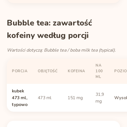
Bubble tea: zawartość
kofeiny według porcji
Wartości dotyczą: Bubble tea / boba milk tea (typical).
NA
PORCJA
OBJĘTOŚĆ
KOFEINA
100
POZI
ML
kubek
31,9
473 ml,
473 ml
151 mg
Wysok
mg
typowo