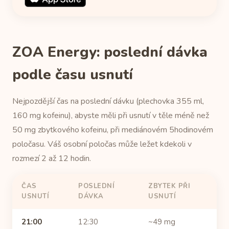
ZOA Energy: poslední dávka
podle času usnutí
Nejpozdější čas na poslední dávku (plechovka 355 ml,
160 mg kofeinu), abyste měli při usnutí v těle méně než
50 mg zbytkového kofeinu, při mediánovém 5hodinovém
poločasu. Váš osobní poločas může ležet kdekoli v
rozmezí 2 až 12 hodin.
ČAS
POSLEDNÍ
ZBYTEK PŘI
USNUTÍ
DÁVKA
USNUTÍ
21:00
12:30
~49 mg