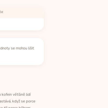
ÍM
dnoty se mohou lišit
kofein většině lidí
nastává, když se porce