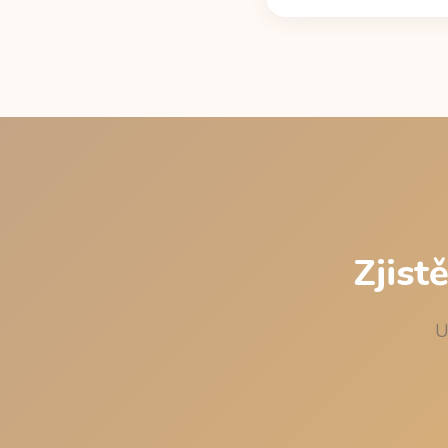
Standardním exponenci
mg, plechovka 355 ml,
nejpozdější čas, po kt
nikdy nehrálo proti spá
Zjist
U