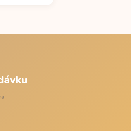
obsahem kofeinu (38
oslední dávka je
nut, aby zaokrouhlování
 dávku
na