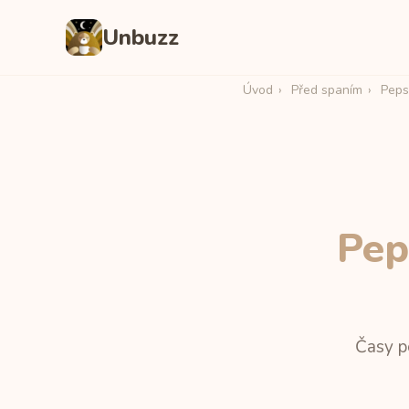
Unbuzz
Úvod
›
Před spaním
›
Peps
Pep
Časy p