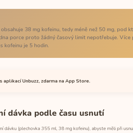
obsahuje 38 mg kofeinu, tedy méně než 50 mg, pod kte
na porce proto žádný časový limit nepotřebuje. Více po
 kofeinu je 5 hodin.
 s aplikací Unbuzz, zdarma na App Store.
ní dávka podle času usnutí
ní dávku (plechovka 355 ml, 38 mg kofeinu), abyste měli při usn