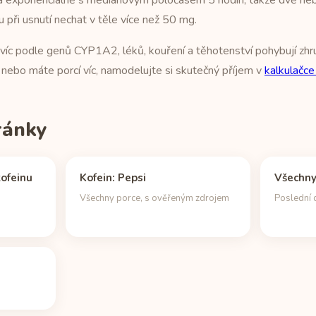
ává exponenciálně s mediánovým poločasem 5 hodin, takže dvě ne
při usnutí nechat v těle více než 50 mg.
avíc podle genů CYP1A2, léků, kouření a těhotenství pohybují zhr
ví nebo máte porcí víc, namodelujte si skutečný příjem v
kalkulačce
tránky
ofeinu
Kofein: Pepsi
Všechny
u
Všechny porce, s ověřeným zdrojem
Poslední 