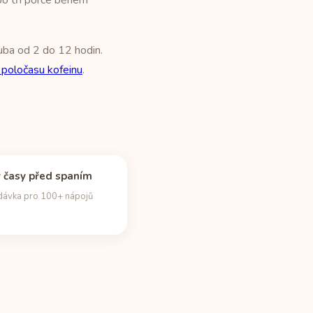
bo tři porce během
uba od 2 do 12 hodin.
 poločasu kofeinu
.
 časy před spaním
dávka pro 100+ nápojů