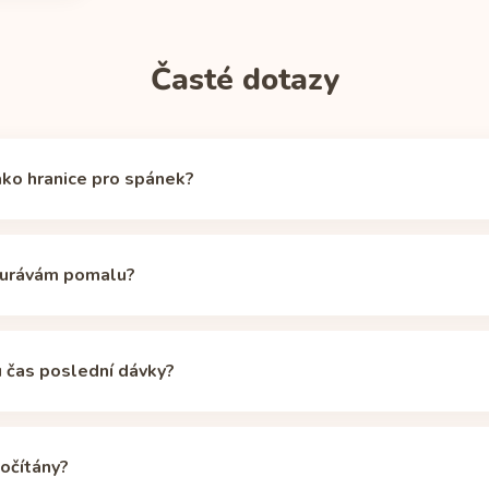
Časté dotazy
ako hranice pro spánek?
xistuje, ale kolem 50 mg cirkulujícího kofeinu povzbuzující účinek u
hranici připravenosti na spánek (stejnou používá aplikace Unbuzz i
ourávám pomalu?
epsi začíná plechovka 355 ml na 38 mg, tedy už pod touto hranicí, 
řebuje. Citlivější spáči mohou potřebovat hranici nižší; v kalkulačce 
ánovým 5hodinovým poločasem, ale geny CYP1A2, hormonální anti
ahují individuální poločasy zhruba na 2 až 12 hodin. I při pomalém
u čas poslední dávky?
lechovka 355 ml) pod 50mg hranicí, ale naskládané porce se u po
, takže rozestupy mezi nimi hrají větší roli.
Kalkulačka poločasu ko
affeine Informer má varianta bez cukru stejné množství kofeinu ja
eze změny. Cukr ovlivňuje energetický propad, ne kofeinové hodiny.
počítány?