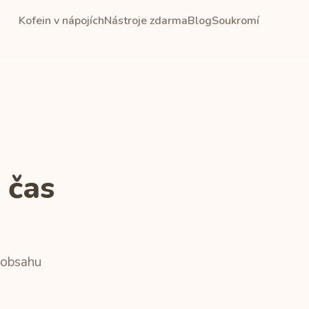
Kofein v nápojích
Nástroje zdarma
Blog
Soukromí
 čas
 obsahu