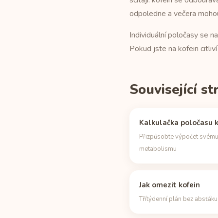
sčítají: kofein se odbour
odpoledne a večera mohou 
Individuální poločasy se n
Pokud jste na kofein citli
Související s
Kalkulačka poločasu k
Přizpůsobte výpočet svém
metabolismu
Jak omezit kofein
Třítýdenní plán bez absťáku