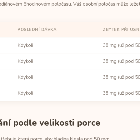
mediánovém 5hodinovém poločasu. Váš osobní poločas může ležet 
POSLEDNÍ DÁVKA
ZBYTEK PŘI USN
Kdykoli
38 mg (už pod 5
Kdykoli
38 mg (už pod 5
Kdykoli
38 mg (už pod 5
Kdykoli
38 mg (už pod 5
í podle velikosti porce
třebuje která porce, aby hladina klesla pod 50 mg: