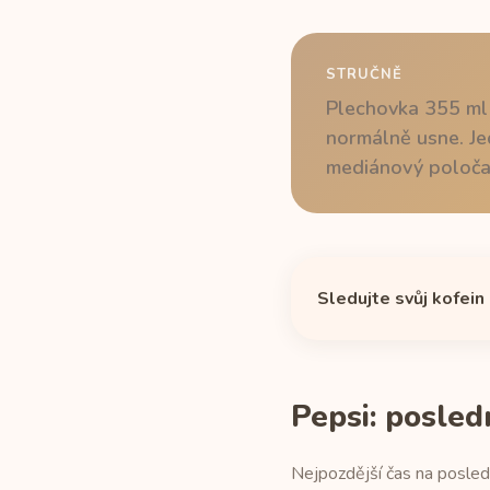
STRUČNĚ
Plechovka 355 ml 
normálně usne. Jed
mediánový poločas
Sledujte svůj kofein
Pepsi: posled
Nejpozdější čas na posled