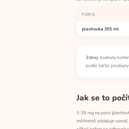
PORCE
plechovka 355 ml
Zdroj:
hodnoty kofein
podle šarže, prodejny 
Jak se to počí
S 38 mg na porci (plechovk
měřitelně oddaluje usnutí,