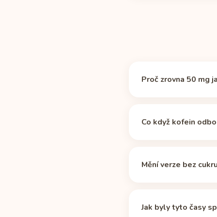
Proč zrovna 50 mg j
Žádné magické číslo nee
takže jde o praktickou 
Co když kofein odb
poločasu
). U nápoje P
žádný časový limit nepot
Tabulka počítá s medi
některé léky a věk prot
Mění verze bez cukr
začíná dávka 38 mg (p
drží v těle mnohem déle
Nemění. Podle zdroje C
vašemu profilu.
časy v tabulce platí b
Jak byly tyto časy s