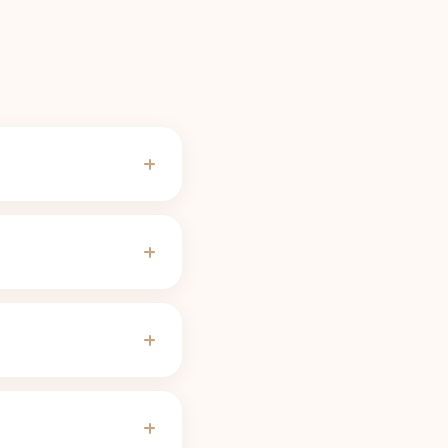
 většiny lidí odeznívá,
 naše
kalkulačka
proto jedna porce
si ji lze upravit.
koncepce, těhotenství,
 poločasu 8 až 12 hodin
malých metabolizátorů
feinu
přizpůsobí křivku
ko běžná verze, takže