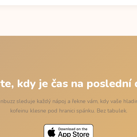
álním rozpadem: zbytek = dávka x 0,5^(hodiny / 5), s ověřeným 
 zdroj Caffeine Informer) a mediánovým 5hodinovým poločasem. P
erém při usnutí zbývá méně než 50 mg, zaokrouhlený dolů na 15 mi
nku.
ěte, kdy je čas na poslední
nbuzz sleduje každý nápoj a řekne vám, kdy vaše hladi
kofeinu klesne pod hranici spánku. Bez tabulek.