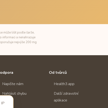
e může lišit podle šarže,
o informaci a nenahrazuje
 doporučuje nejvýše 200 mg
odpora
Od tvůrců
Napište nám
Health3.app
Nahlásit chybu
Další zdravotní
aplikace
 IP