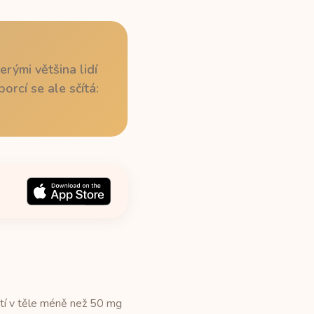
rými většina lidí
rcí se ale sčítá:
utí v těle méně než 50 mg