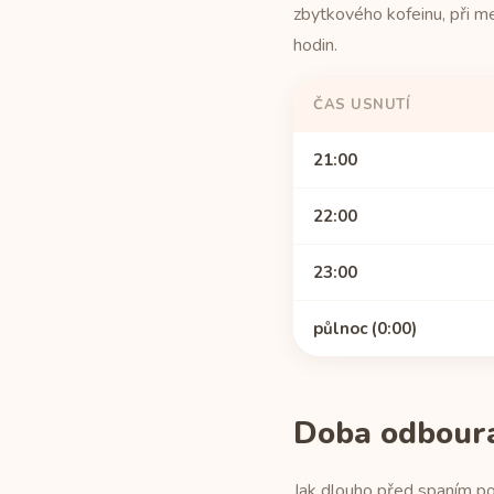
zbytkového kofeinu, při 
hodin.
ČAS USNUTÍ
21:00
22:00
23:00
půlnoc (0:00)
Doba odbourán
Jak dlouho před spaním po