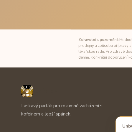
Zdravotní upozornění:
Hodnoty
prodejny a způsobu přípravy a 
lékařskou radu. Pro zdravé dos
denně. Konkrétní doporučení ko
Unbuzz
Laskavý parťák pro rozumné zacházení s
kofeinem a lepší spánek.
Unbu