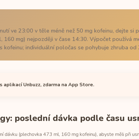
nutí ve 23:00 v těle méně než 50 mg kofeinu, dejte si 
, 160 mg) nejpozději v čase 14:30. Výpočet používá 
 kofeinu; individuální poločas se pohybuje zhruba od 
 s aplikací Unbuzz, zdarma na App Store.
gy: poslední dávka podle času us
ní dávku (plechovka 473 ml, 160 mg kofeinu), abyste měli při us