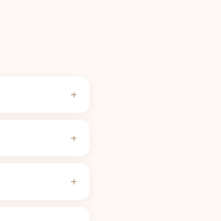
 většiny lidí odeznívá,
 naše
kalkulačka
potřebuje k poklesu
ačce si ji lze upravit.
koncepce, těhotenství,
ém poločasu potřebuje
metabolizátor by tedy
bí křivku vašemu
ko běžná verze, takže