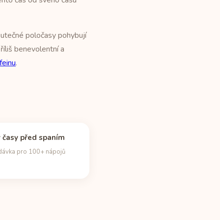
ento čas od svého času
kutečné poločasy pohybují
říliš benevolentní a
feinu
.
 časy před spaním
dávka pro 100+ nápojů