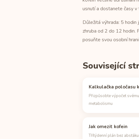
kofein většině lidí usínání
usnutí a dostanete časy v 
Důležitá výhrada: 5 hodin
zhruba od 2 do 12 hodin. P
posuňte svou osobní hranici
Související s
Kalkulačka poločasu k
Přizpůsobte výpočet svém
metabolismu
Jak omezit kofein
Třítýdenní plán bez absťáku