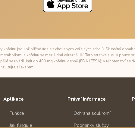
 kofeinu jsou přibližné údaje z citovaných veřejných zdrojů. Skutečný obsah s
metabolismus kofeinu se mezi lidmi výrazně liší. Tato stránka slouží pouze pr
pělé se uvádí limit do 400 mg kofeinu denně (FDA i EFSA); v těhotenství se
nzultujte s lékařem.
Aplikace
Právní informace
P
Funkce
Ochrana soukromí
Jak funguje
Podmínky služby