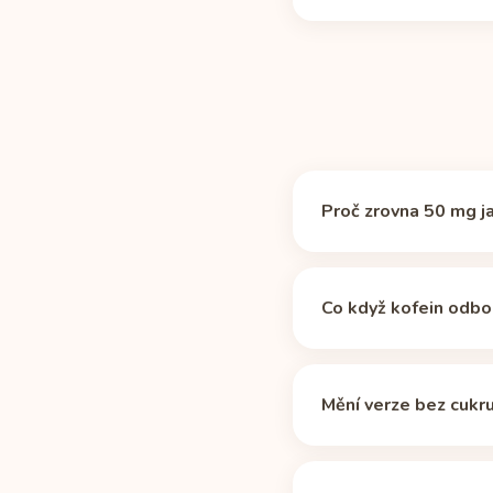
Proč zrovna 50 mg j
Žádné magické číslo nee
takže jde o praktickou 
Co když kofein odb
poločasu
). Pro nápoj 
pod tuto hranici přibližn
Tabulka počítá s medi
některé léky a věk pro
Mění verze bez cukr
dávka 160 mg (plechov
měl přestat o několik h
Nemění. Podle zdroje C
profilu.
časy v tabulce platí b