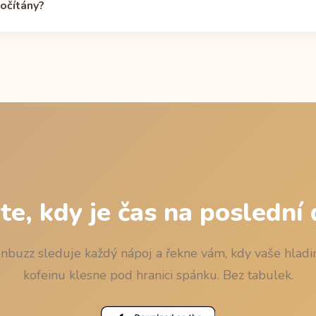
počítány?
álním rozpadem: zbytek = dávka x 0,5^(hodiny / 5), s ověřeným 
 zdroj Caffeine Informer) a mediánovým 5hodinovým poločasem. P
erém při usnutí zbývá méně než 50 mg, zaokrouhlený dolů na 15 mi
nku.
ěte, kdy je čas na poslední
nbuzz sleduje každý nápoj a řekne vám, kdy vaše hladi
kofeinu klesne pod hranici spánku. Bez tabulek.