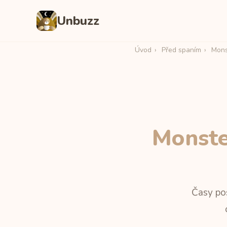
Unbuzz
Úvod
›
Před spaním
›
Mons
Monste
Časy pos