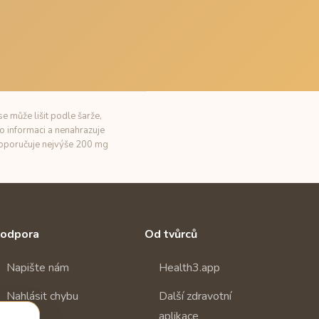
e může lišit podle šarže,
o informaci a nenahrazuje
 doporučuje nejvýše 200 mg
odpora
Od tvůrců
Napište nám
Health3.app
Nahlásit chybu
Další zdravotní
aplikace