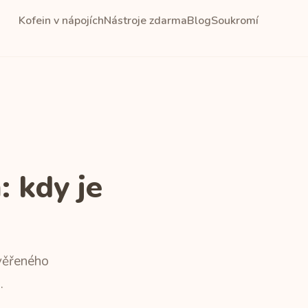
Kofein v nápojích
Nástroje zdarma
Blog
Soukromí
 kdy je
ověřeného
.