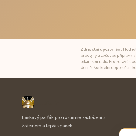
Zdravotní upozornění:
Hodnoty
prodejny a způsobu přípravy a 
lékařskou radu. Pro zdravé dos
denně. Konkrétní doporučení ko
Unbuzz
Laskavý parťák pro rozumné zacházení s
kofeinem a lepší spánek.