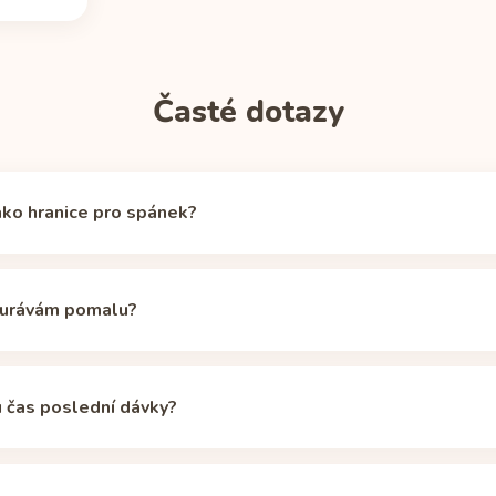
Časté dotazy
ako hranice pro spánek?
xistuje, ale kolem 50 mg cirkulujícího kofeinu povzbuzující účinek u
hranici připravenosti na spánek (stejnou používá aplikace Unbuzz i
ourávám pomalu?
Monster Energy to znamená, že dávka 160 mg (plechovka 473 ml) 
ě 8 h 24 min. Citlivější spáči mohou potřebovat hranici nižší; v kalkul
ánovým 5hodinovým poločasem, ale geny CYP1A2, hormonální anti
tahují individuální poločasy zhruba na 2 až 12 hodin. Při 8hodinov
u čas poslední dávky?
ka 473 ml) k odbourání asi 13 h 26 min místo 8 h 24 min; pomalý 
odin dříve, než uvádí tabulka.
Kalkulačka poločasu kofeinu
přizpůso
affeine Informer má varianta bez cukru stejné množství kofeinu ja
eze změny. Cukr ovlivňuje energetický propad, ne kofeinové hodiny.