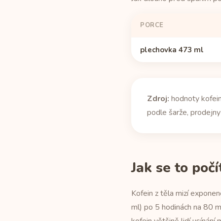
PORCE
plechovka 473 ml
Zdroj:
hodnoty kofein
podle šarže, prodejny 
Jak se to počí
Kofein z těla mizí expon
ml) po 5 hodinách na 80 m