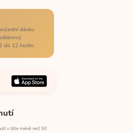
poslední dávku
mediánový
2 do 12 hodin.
nutí
nutí v těle méně než 50