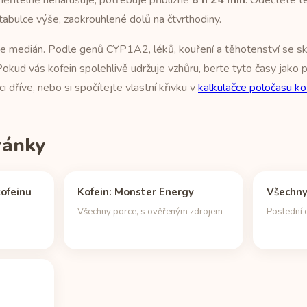
 měřitelně nenarušuje, potřebuje přibližně
8 h 24 min
. Odečtěte t
tabulce výše, zaokrouhlené dolů na čtvrthodiny.
 je medián. Podle genů CYP1A2, léků, kouření a těhotenství se s
okud vás kofein spolehlivě udržuje vzhůru, berte tyto časy jako p
 dříve, nebo si spočítejte vlastní křivku v
kalkulačce poločasu ko
tránky
ofeinu
Kofein: Monster Energy
Všechny
u
Všechny porce, s ověřeným zdrojem
Poslední 