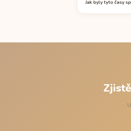
Jak byly tyto časy s
Standardním exponenci
mg, plechovka 473 ml,
nejpozdější čas, po kt
nikdy nehrálo proti spá
Zjist
U