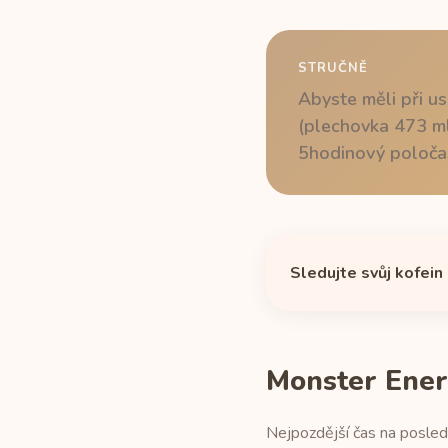
STRUČNĚ
Abyste měli při us
(plechovka 473 ml
5hodinový poločas
Sledujte svůj kofein
Monster Ener
Nejpozdější čas na posled