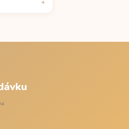
obsahem kofeinu (160
oslední dávka je
nut, aby zaokrouhlování
 dávku
na