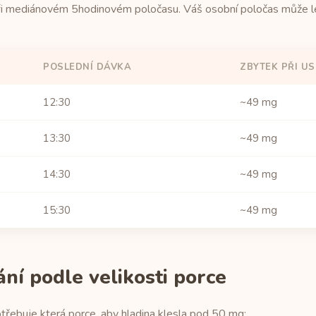
ři mediánovém 5hodinovém poločasu. Váš osobní poločas může le
POSLEDNÍ DÁVKA
ZBYTEK PŘI US
12:30
~49 mg
13:30
~49 mg
14:30
~49 mg
15:30
~49 mg
í podle velikosti porce
třebuje která porce, aby hladina klesla pod 50 mg: