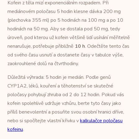
Kofein z těla mizí exponenciálním rozpadem. Při
mediánovém poločasu 5 hodin klesne dávka 200 mg
(plechovka 355 ml) po 5 hodinách na 100 mg a po 10
hodinách na 50 mg. Aby se dostala pod 50 mg, tedy
úroveň, pod kterou už kofein většině lidí usínání měřitelně
nenarušuje, potřebuje přibližně
10 h
. Odečtěte tento čas
od svého času usnutí a dostanete časy v tabulce výše,
zaokrouhlené dolů na čtvrthodiny.
Důležitá výhrada: 5 hodin je medián. Podle genů
CYP1A2, léků, kouření a těhotenství se skutečné
poločasy pohybují zhruba od 2 do 12 hodin. Pokud vás
kofein spolehlivě udržuje vzhůru, berte tyto časy jako
příliš benevolentní a posuňte svou osobní hranici dříve,
nebo si spočítejte vlastní křivku v
kalkulačce poločasu
kofeinu
.