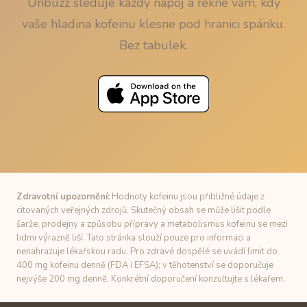
Unbuzz sleduje každý nápoj a řekne vám, kdy
vaše hladina kofeinu klesne pod hranici spánku.
Bez tabulek.
Zdravotní upozornění:
Hodnoty kofeinu jsou přibližné údaje z
citovaných veřejných zdrojů. Skutečný obsah se může lišit podle
šarže, prodejny a způsobu přípravy a metabolismus kofeinu se mezi
lidmi výrazně liší. Tato stránka slouží pouze pro informaci a
nenahrazuje lékařskou radu. Pro zdravé dospělé se uvádí limit do
400 mg kofeinu denně (FDA i EFSA); v těhotenství se doporučuje
nejvýše 200 mg denně. Konkrétní doporučení konzultujte s lékařem.