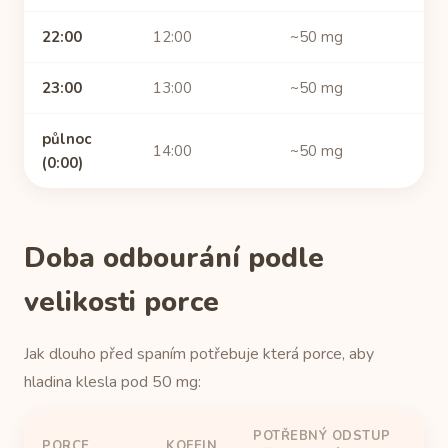
22:00
12:00
~50 mg
23:00
13:00
~50 mg
půlnoc
14:00
~50 mg
(0:00)
Doba odbourání podle
velikosti porce
Jak dlouho před spaním potřebuje která porce, aby
hladina klesla pod 50 mg:
POTŘEBNÝ ODSTUP
PORCE
KOFEIN