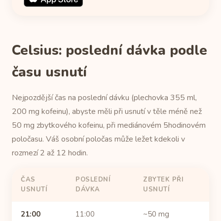
Celsius: poslední dávka podle
času usnutí
Nejpozdější čas na poslední dávku (plechovka 355 ml,
200 mg kofeinu), abyste měli při usnutí v těle méně než
50 mg zbytkového kofeinu, při mediánovém 5hodinovém
poločasu. Váš osobní poločas může ležet kdekoli v
rozmezí 2 až 12 hodin.
ČAS
POSLEDNÍ
ZBYTEK PŘI
USNUTÍ
DÁVKA
USNUTÍ
21:00
11:00
~50 mg