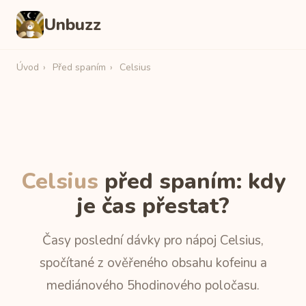
Unbuzz
Úvod
›
Před spaním
›
Celsius
Celsius
před spaním: kdy
je čas přestat?
Časy poslední dávky pro nápoj Celsius,
spočítané z ověřeného obsahu kofeinu a
mediánového 5hodinového poločasu.