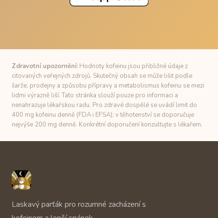
Zdravotní upozornění:
Hodnoty kofeinu jsou přibližné údaje z
citovaných veřejných zdrojů. Skutečný obsah se může lišit podle
šarže, prodejny a způsobu přípravy a metabolismus kofeinu se mezi
lidmi výrazně liší. Tato stránka slouží pouze pro informaci a
nenahrazuje lékařskou radu. Pro zdravé dospělé se uvádí limit do
400 mg kofeinu denně (FDA i EFSA); v těhotenství se doporučuje
nejvýše 200 mg denně. Konkrétní doporučení konzultujte s lékařem.
Unbuzz
Laskavý parťák pro rozumné zacházení s