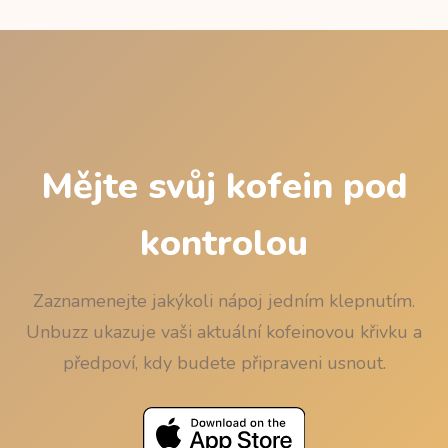
zhasnutí zbude méně než 50 mg kofeinu.
Kompletní tabulku najdete na stránce
Vivarin před
spaním
.
Mějte svůj kofein pod
kontrolou
Zaznamenejte jakýkoli nápoj jedním klepnutím.
Unbuzz ukazuje vaši aktuální kofeinovou křivku a
předpoví, kdy budete připraveni usnout.