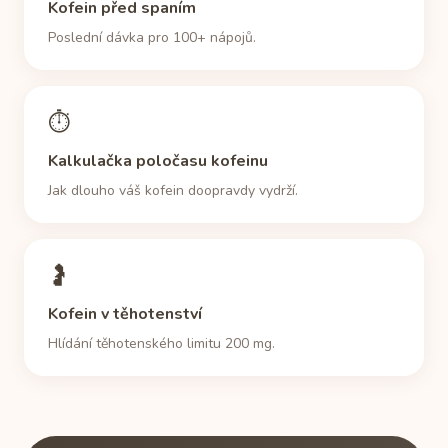
Kofein před spaním
ranní káva dostane i zdravého dospělého přes 400
Poslední dávka pro 100+ nápojů.
mg.
⏱
Kalkulačka poločasu kofeinu
Jak dlouho váš kofein doopravdy vydrží.
🤰
Kofein v těhotenství
Hlídání těhotenského limitu 200 mg.