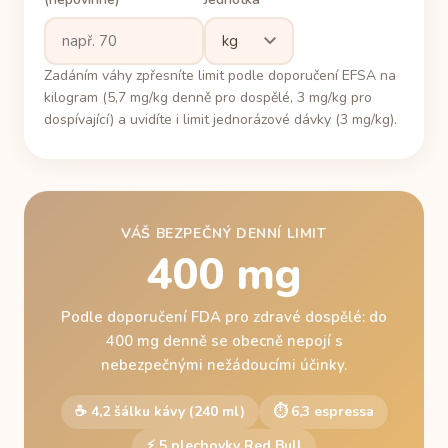
Zadáním váhy zpřesníte limit podle doporučení EFSA na
kilogram (5,7 mg/kg denně pro dospělé, 3 mg/kg pro
dospívající) a uvidíte i limit jednorázové dávky (3 mg/kg).
VÁŠ BEZPEČNÝ DENNÍ LIMIT
400 mg
Podle doporučení FDA pro zdravé dospělé: do
400 mg denně se obecně nepojí s
nebezpečnými nežádoucími účinky.
☕ 4,2 šálku kávy (240 ml)
⏱ 6,3 espressa
⚡ 5 plechovky Red Bull