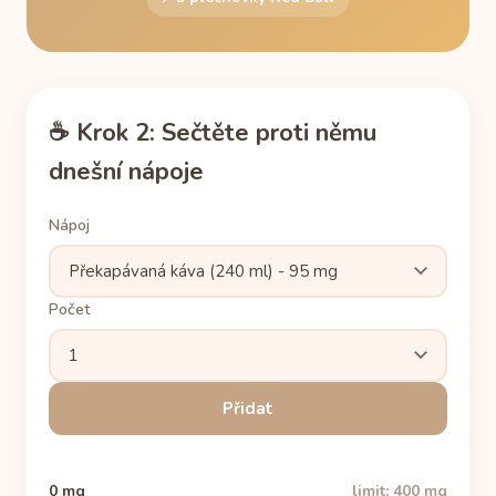
☕ Krok 2: Sečtěte proti němu
dnešní nápoje
Nápoj
Počet
Přidat
0 mg
limit: 400 mg