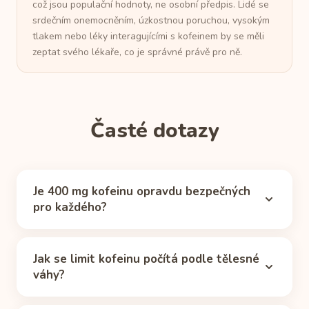
což jsou populační hodnoty, ne osobní předpis. Lidé se
srdečním onemocněním, úzkostnou poruchou, vysokým
tlakem nebo léky interagujícími s kofeinem by se měli
zeptat svého lékaře, co je správné právě pro ně.
Časté dotazy
Je 400 mg kofeinu opravdu bezpečných
pro každého?
Ne. Hodnota 400 mg od FDA platí pro zdravé,
netěhotné dospělé. Těhotným se doporučuje zůstat
Jak se limit kofeinu počítá podle tělesné
pod 200 mg (ACOG), kojícím zhruba pod 300 mg
váhy?
(CDC) a dospívajícím pod 100 mg (AAP). Lehčí
Kalkulačka používá kilogramové hodnoty EFSA: do
dospělí dosáhnou ekvivalentní dávky dříve: vážené