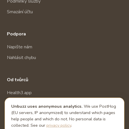
Podmínky služby
Smazání účtu
Podpora
Napište nám
Nahlásit chybu
Od tvůrců
Health3.app
Další zdravotní aplikace
Unbuzz uses anonymous analytics.
We use PostHog
(EU servers, IP anonymized) to understand which pages
help people and which do not. No personal data is
collected. See our
privacy policy
.