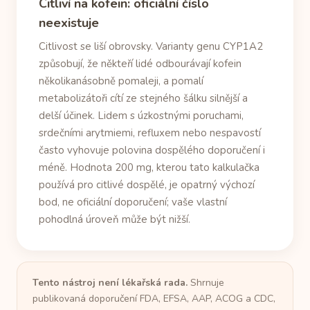
Citliví na kofein: oficiální číslo
neexistuje
Citlivost se liší obrovsky. Varianty genu CYP1A2
způsobují, že někteří lidé odbourávají kofein
několikanásobně pomaleji, a pomalí
metabolizátoři cítí ze stejného šálku silnější a
delší účinek. Lidem s úzkostnými poruchami,
srdečními arytmiemi, refluxem nebo nespavostí
často vyhovuje polovina dospělého doporučení i
méně. Hodnota 200 mg, kterou tato kalkulačka
používá pro citlivé dospělé, je opatrný výchozí
bod, ne oficiální doporučení; vaše vlastní
pohodlná úroveň může být nižší.
Tento nástroj není lékařská rada.
Shrnuje
publikovaná doporučení FDA, EFSA, AAP, ACOG a CDC,