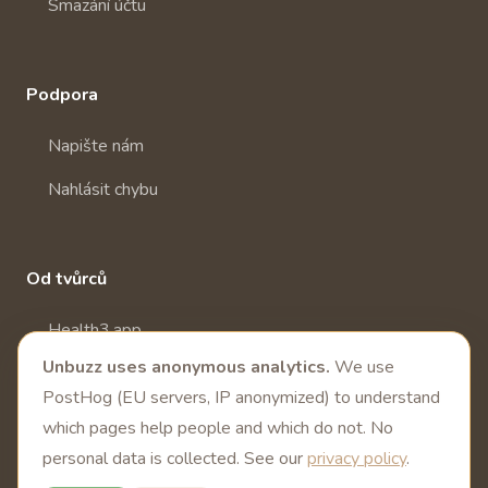
Smazání účtu
Podpora
Napište nám
Nahlásit chybu
Od tvůrců
Health3.app
Unbuzz uses anonymous analytics.
We use
Další zdravotní aplikace
PostHog (EU servers, IP anonymized) to understand
which pages help people and which do not. No
personal data is collected. See our
privacy policy
.