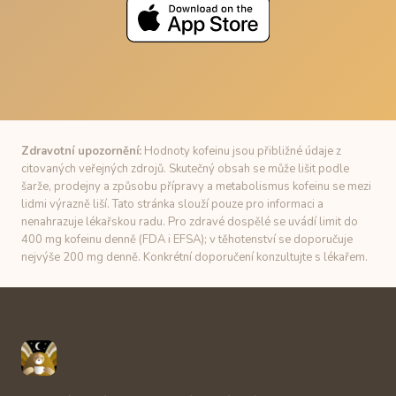
Zdravotní upozornění:
Hodnoty kofeinu jsou přibližné údaje z
citovaných veřejných zdrojů. Skutečný obsah se může lišit podle
šarže, prodejny a způsobu přípravy a metabolismus kofeinu se mezi
lidmi výrazně liší. Tato stránka slouží pouze pro informaci a
nenahrazuje lékařskou radu. Pro zdravé dospělé se uvádí limit do
400 mg kofeinu denně (FDA i EFSA); v těhotenství se doporučuje
nejvýše 200 mg denně. Konkrétní doporučení konzultujte s lékařem.
Unbuzz