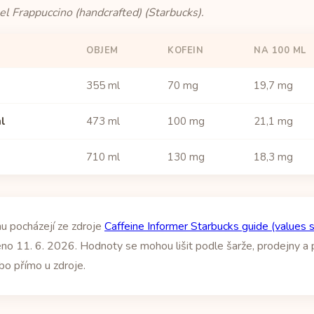
l Frappuccino (handcrafted) (Starbucks).
OBJEM
KOFEIN
NA 100 ML
355 ml
70 mg
19,7 mg
ml
473 ml
100 mg
21,1 mg
710 ml
130 mg
18,3 mg
u pocházejí ze zdroje
Caffeine Informer Starbucks guide (values 
eno 11. 6. 2026. Hodnoty se mohou lišit podle šarže, prodejny a př
bo přímo u zdroje.