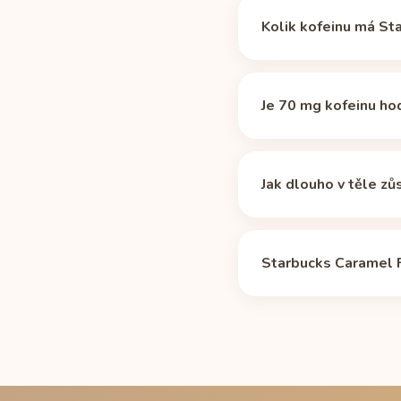
Kolik kofeinu má St
Starbucks Caramel Frap
Starbucks guide (value
Je 70 mg kofeinu ho
běžného šálku překapá
Jde o střední dávku. D
asi 5 porcí. Důležitějš
Jak dlouho v těle z
Mediánový poločas kofe
35 mg a po 10 hodinách
Starbucks Caramel F
pohybuje zhruba od 2 do
Pokud chodíte spát ve 
5hodinovém poločasu v
stránce
Starbucks Car