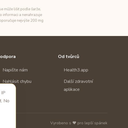
e může lišit podle šarže,
o informaci a nenahrazuje
 doporučuje nejvýše 200 mg
odpora
Od tvůrců
Napište nám
Health3.app
Nahlásit chybu
Další zdravotní
aplikace
 IP
t. No
Vyrobeno s ❤️ pro lepší spánek