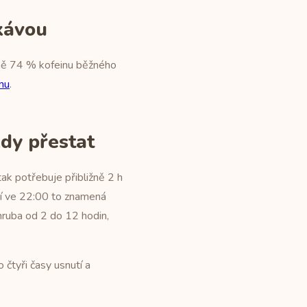
kávou
žně 74 % kofeinu běžného
nu
.
dy přestat
ak potřebuje přibližně 2 h
utí ve 22:00 to znamená
zhruba od 2 do 12 hodin,
čtyři časy usnutí a