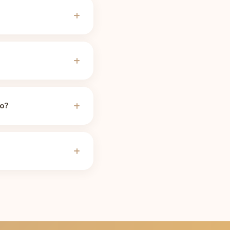
oje
Caffeine Informer
ně 74 % kofeinu
žení by bylo potřeba
nek.
no?
 5 hodinách zbývá asi
 a těhotenství
nu
.
e 20:30; při mediánovém
bulku najdete na