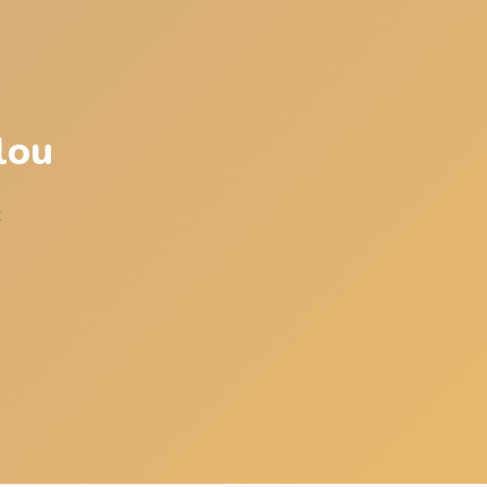
lou
z