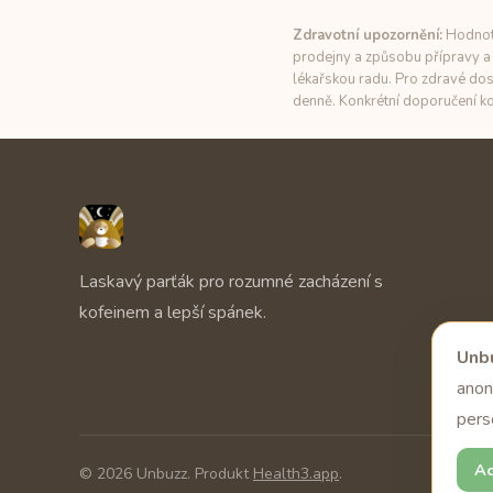
Zdravotní upozornění:
Hodnoty
prodejny a způsobu přípravy a 
lékařskou radu. Pro zdravé dos
denně. Konkrétní doporučení ko
Unbuzz
Laskavý parťák pro rozumné zacházení s
kofeinem a lepší spánek.
Unbu
anon
pers
Ac
© 2026 Unbuzz. Produkt
Health3.app
.