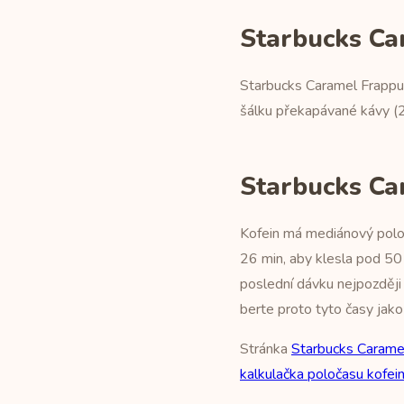
Starbucks Ca
Starbucks Caramel Frappuc
šálku překapávané kávy (24
Starbucks Ca
Kofein má mediánový poloč
26 min, aby klesla pod 50 
poslední dávku nejpozději
berte proto tyto časy jako
Stránka
Starbucks Carame
kalkulačka poločasu kofei