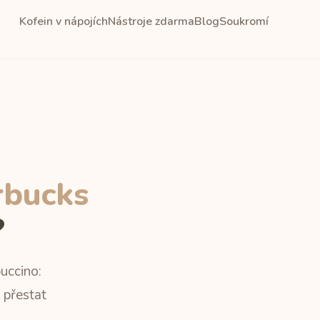
Kofein v nápojích
Nástroje zdarma
Blog
Soukromí
rbucks
?
uccino:
 přestat