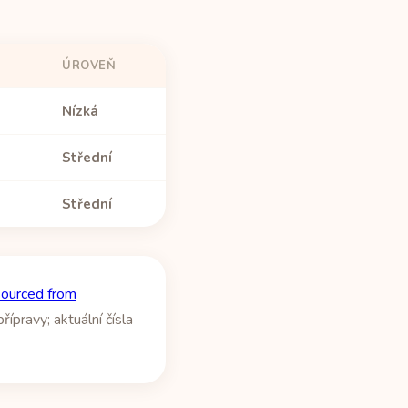
ÚROVEŇ
Nízká
Střední
Střední
sourced from
ípravy; aktuální čísla