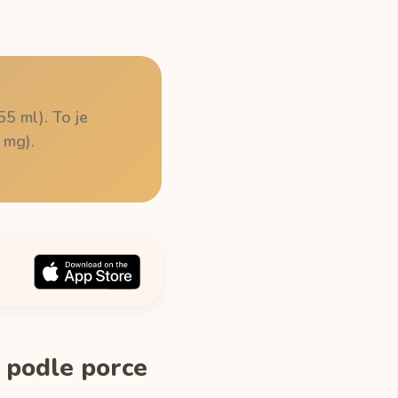
5 ml). To je
 mg).
 podle porce