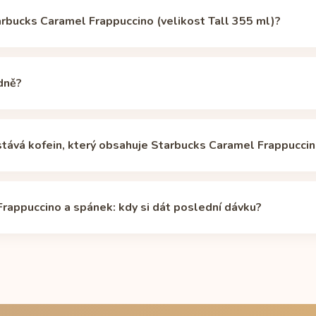
arbucks Caramel Frappuccino (velikost Tall 355 ml)?
puccino obsahuje 70 mg kofeinu (velikost Tall 355 ml), podle zdr
s sourced from starbucks.com)
(ověřeno 11. 6. 2026). To je přibliž
dně?
vané kávy (240 ml, cca 95 mg).
oporučený denní limit pro zdravé dospělé je 400 mg, na jeho dosa
í než jedna dávka je ale načasování: 70 mg večer dokáže narušit spá
ůstává kofein, který obsahuje Starbucks Caramel Frappucci
inu je zhruba 5 hodin: z dávky 70 mg (velikost Tall 355 ml) tak po
 18 mg. Individuální poločas se podle genů CYP1A2, léků, kouření
rappuccino a spánek: kdy si dát poslední dávku?
 12 hodin. Vlastní křivku si spočítáte v
kalkulačce poločasu kofei
23:00, dejte si poslední dávku (velikost Tall 355 ml) nejpozději v
ám tak při zhasnutí zbude méně než 50 mg kofeinu. Kompletní ta
amel Frappuccino před spaním
.