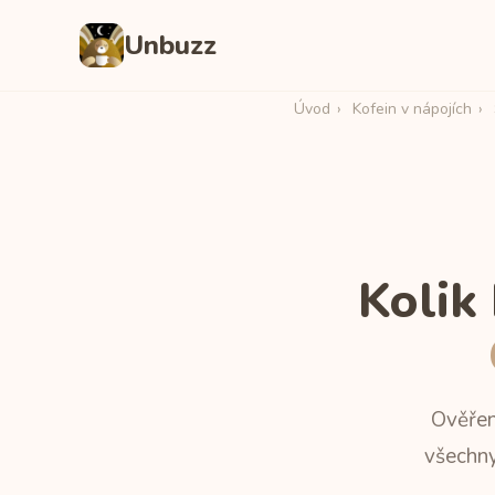
Unbuzz
Úvod
›
Kofein v nápojích
›
Kolik
Ověřen
všechny