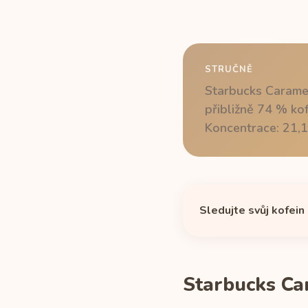
STRUČNĚ
Starbucks Caramel
přibližně 74 % ko
Koncentrace: 21,1
Sledujte svůj kofein
Starbucks Ca