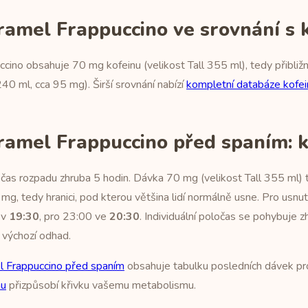
ramel Frappuccino ve srovnání s 
cino obsahuje 70 mg kofeinu (velikost Tall 355 ml), tedy přibli
0 ml, cca 95 mg). Širší srovnání nabízí
kompletní databáze kofei
ramel Frappuccino před spaním: k
as rozpadu zhruba 5 hodin. Dávka 70 mg (velikost Tall 355 ml) t
mg, tedy hranici, pod kterou většina lidí normálně usne. Pro usn
 v
19:30
, pro 23:00 ve
20:30
. Individuální poločas se pohybuje 
 výchozí odhad.
l Frappuccino před spaním
obsahuje tabulku posledních dávek pro 
nu
přizpůsobí křivku vašemu metabolismu.