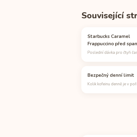
Související s
Starbucks Caramel
Frappuccino před spa
Poslední dávka pro čtyři ča
Bezpečný denní limit
Kolik kofeinu denně je v po