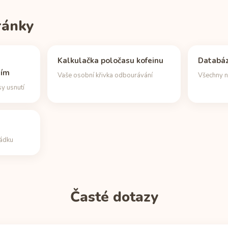
tránky
Kalkulačka poločasu kofeinu
Databáz
ním
Vaše osobní křivka odbourávání
Všechny n
sy usnutí
řádku
Časté dotazy