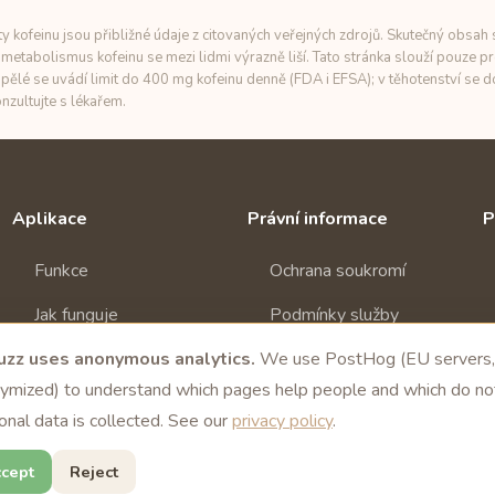
 kofeinu jsou přibližné údaje z citovaných veřejných zdrojů. Skutečný obsah s
metabolismus kofeinu se mezi lidmi výrazně liší. Tato stránka slouží pouze pr
pělé se uvádí limit do 400 mg kofeinu denně (FDA i EFSA); v těhotenství se
nzultujte s lékařem.
Aplikace
Právní informace
P
Funkce
Ochrana soukromí
Jak funguje
Podmínky služby
zz uses anonymous analytics.
Stáhnout
We use PostHog (EU servers,
Smazání účtu
ymized) to understand which pages help people and which do no
onal data is collected. See our
privacy policy
.
cept
Reject