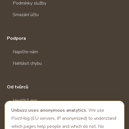
Podmínky služby
Smazání účtu
Podpora
Napište nám
Nahlásit chybu
Od tvůrců
Health3.app
Unbuzz uses anonymous analytics.
We use
Další zdravotní aplikace
PostHog (EU servers, IP anonymized) to understand
which pages help people and which do not. No