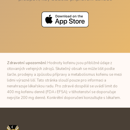
Zdravotní upozornění:
Hodnoty kofeinu jsou přibližné údaje z
citovaných veřejných zdrojů. Skutečný obsah se může lišit podle
šarže, prodejny a způsobu přípravy a metabolismus kofeinu se mezi
lidmi výrazně liší. Tato stránka slouží pouze pro informaci a
nenahrazuje lékařskou radu. Pro zdravé dospělé se uvádí limit do
400 mg kofeinu denně (FDA i EFSA); v těhotenství se doporučuje
nejvýše 200 mg denně. Konkrétní doporučení konzultujte s lékařem.