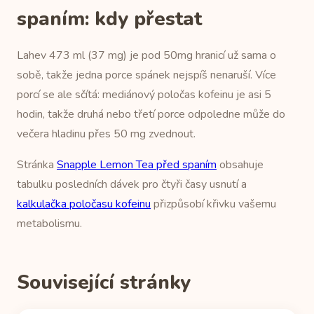
spaním: kdy přestat
Lahev 473 ml (37 mg) je pod 50mg hranicí už sama o
sobě, takže jedna porce spánek nejspíš nenaruší. Více
porcí se ale sčítá: mediánový poločas kofeinu je asi 5
hodin, takže druhá nebo třetí porce odpoledne může do
večera hladinu přes 50 mg zvednout.
Stránka
Snapple Lemon Tea před spaním
obsahuje
tabulku posledních dávek pro čtyři časy usnutí a
kalkulačka poločasu kofeinu
přizpůsobí křivku vašemu
metabolismu.
Související stránky