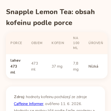
Snapple Lemon Tea: obsah
kofeinu podle porce
NA
PORCE
OBJEM
KOFEIN
100
ÚROVEŇ
ML
lahev
473
7,8
473
37 mg
Nízká
ml
mg
ml
Zdroj:
hodnoty kofeinu pocházejí ze zdroje
Caffeine Informer
, ověřeno 11. 6. 2026.
Hodnoty se mohou lišit podle šarže, prodejny a