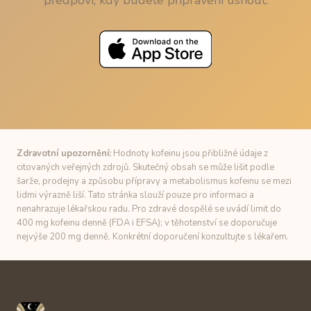
předpoví, kdy budete připraveni usnout.
Zdravotní upozornění:
Hodnoty kofeinu jsou přibližné údaje z
citovaných veřejných zdrojů. Skutečný obsah se může lišit podle
šarže, prodejny a způsobu přípravy a metabolismus kofeinu se mezi
lidmi výrazně liší. Tato stránka slouží pouze pro informaci a
nenahrazuje lékařskou radu. Pro zdravé dospělé se uvádí limit do
400 mg kofeinu denně (FDA i EFSA); v těhotenství se doporučuje
nejvýše 200 mg denně. Konkrétní doporučení konzultujte s lékařem.