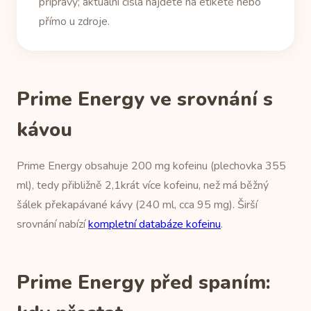
přípravy; aktuální čísla najdete na etiketě nebo
přímo u zdroje.
Prime Energy ve srovnání s
kávou
Prime Energy obsahuje 200 mg kofeinu (plechovka 355
ml), tedy přibližně 2,1krát více kofeinu, než má běžný
šálek překapávané kávy (240 ml, cca 95 mg). Širší
srovnání nabízí
kompletní databáze kofeinu
.
Prime Energy před spaním: