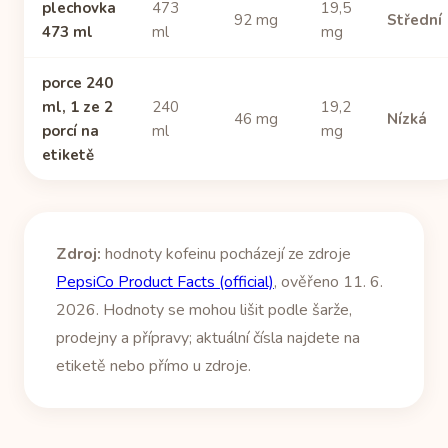
plechovka
473
19,5
92 mg
Střední
473 ml
ml
mg
porce 240
ml, 1 ze 2
240
19,2
46 mg
Nízká
porcí na
ml
mg
etiketě
Zdroj:
hodnoty kofeinu pocházejí ze zdroje
PepsiCo Product Facts (official)
, ověřeno 11. 6.
2026. Hodnoty se mohou lišit podle šarže,
prodejny a přípravy; aktuální čísla najdete na
etiketě nebo přímo u zdroje.