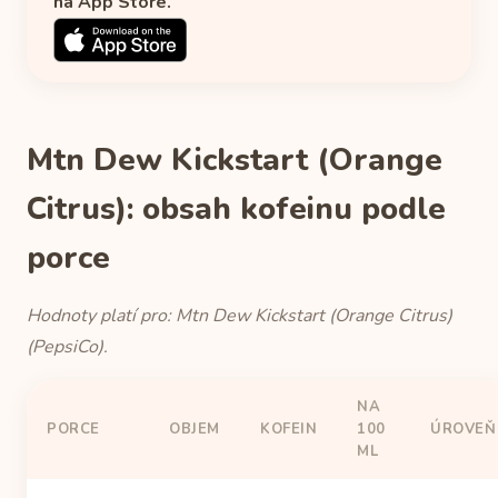
na App Store.
Mtn Dew Kickstart (Orange
Citrus): obsah kofeinu podle
porce
Hodnoty platí pro: Mtn Dew Kickstart (Orange Citrus)
(PepsiCo).
NA
PORCE
OBJEM
KOFEIN
100
ÚROVEŇ
ML