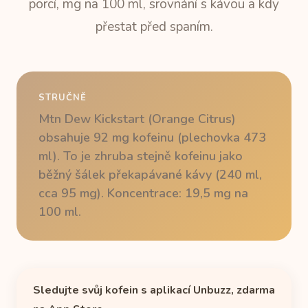
porcí, mg na 100 ml, srovnání s kávou a kdy
přestat před spaním.
STRUČNĚ
Mtn Dew Kickstart (Orange Citrus)
obsahuje 92 mg kofeinu (plechovka 473
ml). To je zhruba stejně kofeinu jako
běžný šálek překapávané kávy (240 ml,
cca 95 mg). Koncentrace: 19,5 mg na
100 ml.
Sledujte svůj kofein s aplikací Unbuzz, zdarma