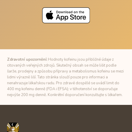
Zdravotní upozornění:
Hodnoty kofeinu jsou přibližné údaje z
citovaných veřejných zdrojů. Skutečný obsah se může lišit podle
šarže, prodejny a způsobu přípravy a metabolismus kofeinu se mezi
lidmi výrazně liší. Tato stránka slouží pouze pro informaci a
nenahrazuje lékařskou radu. Pro zdravé dospělé se uvádí limit do
400 mg kofeinu denně (FDA i EFSA); v těhotenství se doporučuje
nejvýše 200 mg denně. Konkrétní doporučení konzultujte s lékařem.
Unbuzz