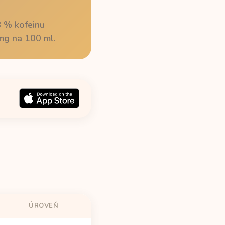
8 % kofeinu
mg na 100 ml.
ÚROVEŇ