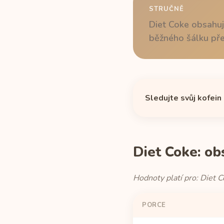
STRUČNĚ
Diet Coke obsahuj
běžného šálku pře
Sledujte svůj kofein
Diet Coke: ob
Hodnoty platí pro: Diet C
PORCE