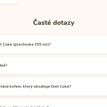
Časté dotazy
et Coke (plechovka 355 ml)?
 mg kofeinu (plechovka 355 ml), podle zdroje
Caffeine Informer
(o
inu běžného šálku překapávané kávy (240 ml, cca 95 mg).
dně?
čený denní limit pro zdravé dospělé je 400 mg, to je asi 8 porcí. 
 se přes den sčítají s kávou, čajem nebo energetickými nápoji.
stává kofein, který obsahuje Diet Coke?
inu je zhruba 5 hodin: z dávky 46 mg (plechovka 355 ml) tak po 5
 mg. Individuální poločas se podle genů CYP1A2, léků, kouření a