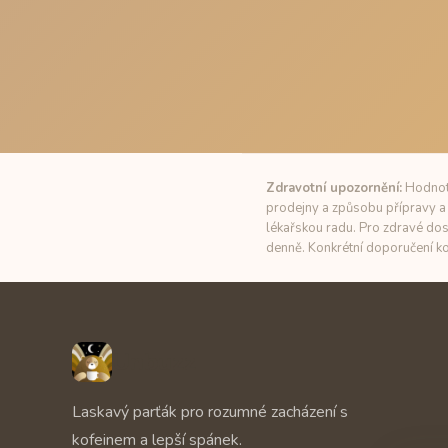
Zdravotní upozornění:
Hodnoty
prodejny a způsobu přípravy a 
lékařskou radu. Pro zdravé dos
denně. Konkrétní doporučení ko
Unbuzz
Laskavý parťák pro rozumné zacházení s
kofeinem a lepší spánek.