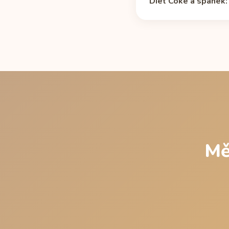
Diet Coke a spánek:
zhruba od 2 do 12 hodin
Plechovka 355 ml (46 m
více porcích nebo v ko
před spaním
a v kalkul
Mě