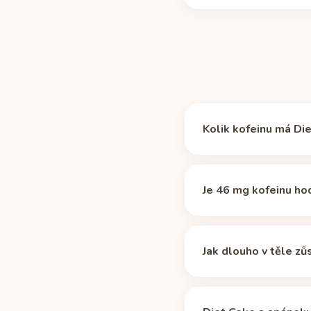
Kolik kofeinu má Di
Diet Coke obsahuje 46
je přibližně 48 % kofe
Je 46 mg kofeinu ho
Samo o sobě ne. Doporu
roli hlavně tehdy, když
Jak dlouho v těle zů
Mediánový poločas kofe
mg a po 10 hodinách 12