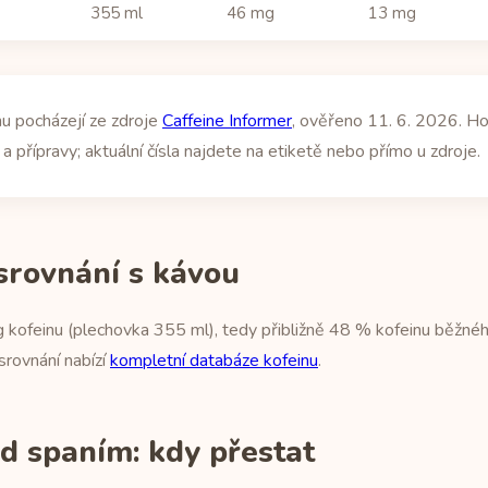
355 ml
46 mg
13 mg
u pocházejí ze zdroje
Caffeine Informer
, ověřeno 11. 6. 2026. Ho
a přípravy; aktuální čísla najdete na etiketě nebo přímo u zdroje.
srovnání s kávou
 kofeinu (plechovka 355 ml), tedy přibližně 48 % kofeinu běžné
srovnání nabízí
kompletní databáze kofeinu
.
d spaním: kdy přestat