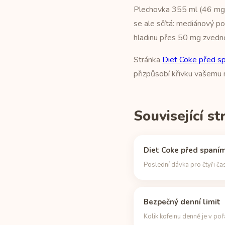
Plechovka 355 ml (46 mg) 
se ale sčítá: mediánový po
hladinu přes 50 mg zvedn
Stránka
Diet Coke před s
přizpůsobí křivku vašemu
Související s
Diet Coke před spaní
Poslední dávka pro čtyři ča
Bezpečný denní limit
Kolik kofeinu denně je v po