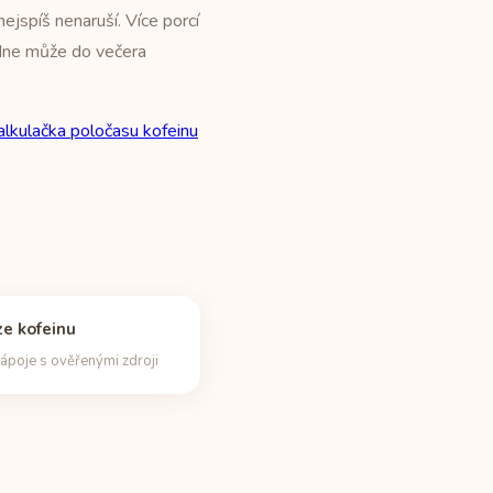
jspíš nenaruší. Více porcí
edne může do večera
alkulačka poločasu kofeinu
e kofeinu
ápoje s ověřenými zdroji