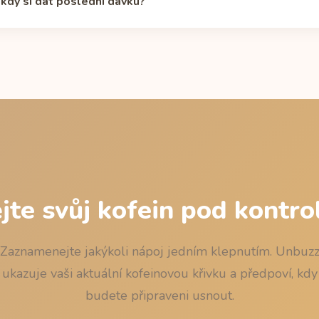
 kdy si dát poslední dávku?
. Vlastní křivku si spočítáte v
kalkulačce poločasu kofeinu
.
g) zůstává pod 50 mg, takže jedna porce spánek v běžnou hodinu n
mbinaci s kávou či energetickými nápoji zkontrolujte večerní souče
ačce poločasu.
jte svůj kofein pod kontro
Zaznamenejte jakýkoli nápoj jedním klepnutím. Unbuz
ukazuje vaši aktuální kofeinovou křivku a předpoví, kdy
budete připraveni usnout.