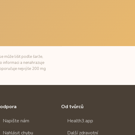
e může lišit podle šarže,
o informaci a nenahrazuje
 doporučuje nejvýše 200 mg
odpora
Od tvůrců
Napište nám
Health3.app
Nahlásit chybu
Další zdravotní