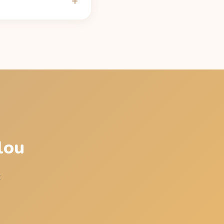
ejspíš nenaruší. Při
t na stránce
Diet Coke
lou
z