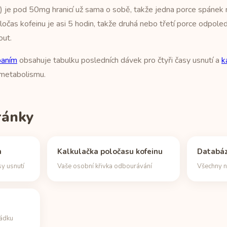
je pod 50mg hranicí už sama o sobě, takže jedna porce spánek ne
ločas kofeinu je asi 5 hodin, takže druhá nebo třetí porce odpol
out.
paním
obsahuje tabulku posledních dávek pro čtyři časy usnutí a
k
 metabolismu.
tránky
m
Kalkulačka poločasu kofeinu
Databáz
sy usnutí
Vaše osobní křivka odbourávání
Všechny n
řádku