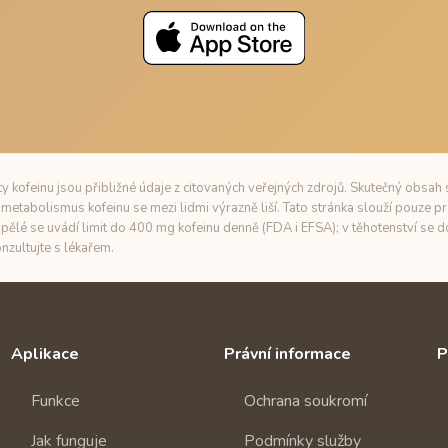
 kofeinu jsou přibližné údaje z citovaných veřejných zdrojů. Skutečný obsah s
metabolismus kofeinu se mezi lidmi výrazně liší. Tato stránka slouží pouze pr
pělé se uvádí limit do 400 mg kofeinu denně (FDA i EFSA); v těhotenství se
nzultujte s lékařem.
Aplikace
Právní informace
P
Funkce
Ochrana soukromí
Jak funguje
Podmínky služby