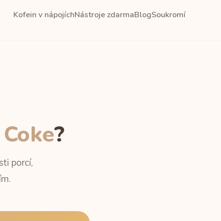
Kofein v nápojích
Nástroje zdarma
Blog
Soukromí
 Coke
?
i porcí,
ím.