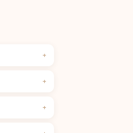
věřeno 11. 6. 2026). To
Takto malé dávky hrají
 hodinách zbývá asi 23
 těhotenství pohybuje