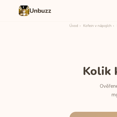
Unbuzz
Úvod
›
Kofein v nápojích
›
Kolik
Ověřené
mg