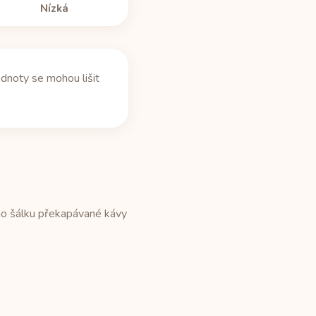
Nízká
dnoty se mohou lišit
ho šálku překapávané kávy