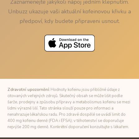
Zaznamenejte jakýkoli nápoj jedním klepnutím.
Unbuzz ukazuje vaši aktuální kofeinovou křivku a
předpoví, kdy budete připraveni usnout.
Zdravotní upozornění:
Hodnoty kofeinu jsou přibližné údaje z
citovaných veřejných zdrojů. Skutečný obsah se může lišit podle
šarže, prodejny a způsobu přípravy a metabolismus kofeinu se mezi
lidmi výrazně liší. Tato stránka slouží pouze pro informaci a
nenahrazuje lékařskou radu. Pro zdravé dospělé se uvádí limit do
400 mg kofeinu denně (FDA i EFSA); v těhotenství se doporučuje
nejvýše 200 mg denně. Konkrétní doporučení konzultujte s lékařem.