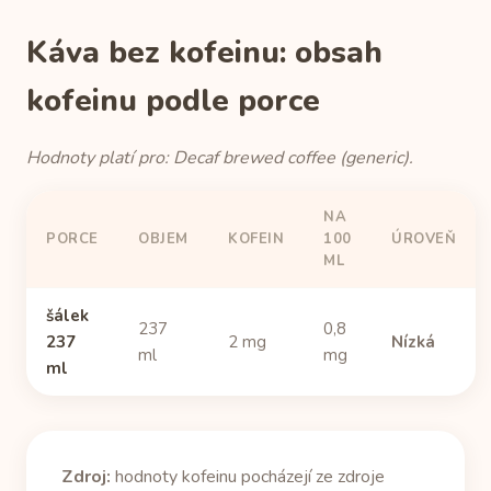
Káva bez kofeinu: obsah
kofeinu podle porce
Hodnoty platí pro: Decaf brewed coffee (generic).
NA
PORCE
OBJEM
KOFEIN
100
ÚROVEŇ
ML
šálek
237
0,8
237
2 mg
Nízká
ml
mg
ml
Zdroj:
hodnoty kofeinu pocházejí ze zdroje