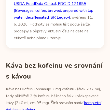
USDA FoodData Central, FDC ID 171889
(Beverages, coffee, brewed, prepared with tap
water, decaffeinated, SR Legacy)
, ověřeno 11.
6. 2026. Hodnoty se mohou lišit podle šarže,
prodejny a přípravy; aktuální čísla najdete na
etiketě nebo přímo u zdroje.
Káva bez kofeinu ve srovnání
s kávou
Káva bez kofeinu obsahuje 2 mg kofeinu (šálek 237 ml),
tedy přibližně 2 % kofeinu běžného šálku překapávané
kávy (240 ml, cca 95 mg). Širší srovnání nabízí
kompletní
databáze kofeinu
.