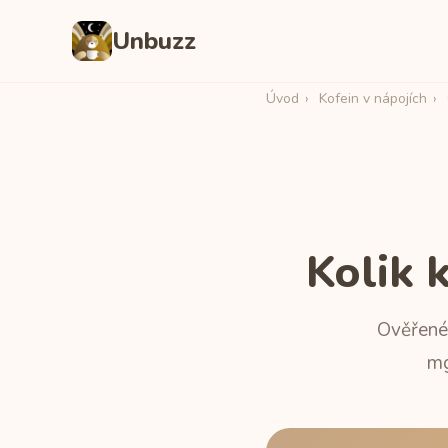
Unbuzz
Úvod
›
Kofein v nápojích
›
Kolik 
Ověřené 
mg