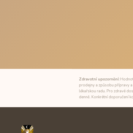
Zdravotní upozornění:
Hodnoty
prodejny a způsobu přípravy a 
lékařskou radu. Pro zdravé dos
denně. Konkrétní doporučení ko
Unbuzz