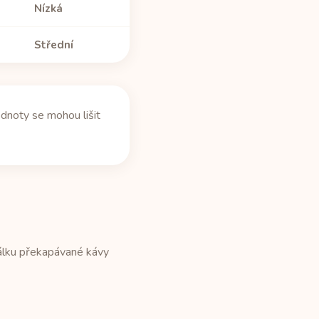
Nízká
Střední
dnoty se mohou lišit
álku překapávané kávy