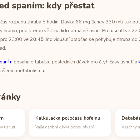
ed spaním: kdy přestat
as rozpadu zhruba 5 hodin. Dávka 66 mg (lahev 330 ml) tak potře
 hranici, pod kterou většina lidí normálně usne. Pro usnutí ve 2
, pro 23:00 ve
20:45
. Individuální poločas se pohybuje zhruba od
ad.
spaním
obsahuje tabulku posledních dávek pro čtyři časy usnutí a
 vašemu metabolismu.
tránky
ím
Kalkulačka poločasu kofeinu
Databáz
sy usnutí
Vaše osobní křivka odbourávání
Všechny n