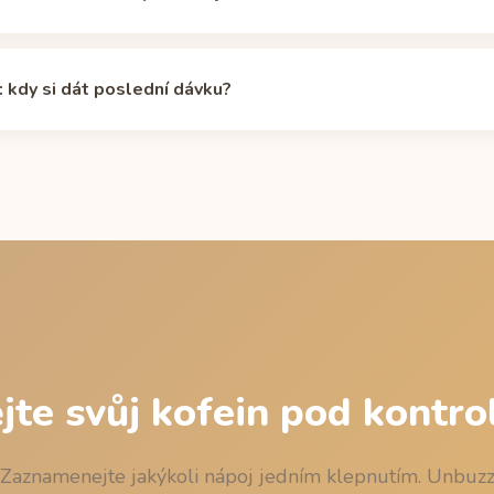
inu je zhruba 5 hodin: z dávky 66 mg (lahev 330 ml) tak po 5 hod
. Individuální poločas se podle genů CYP1A2, léků, kouření a těh
 kdy si dát poslední dávku?
. Vlastní křivku si spočítáte v
kalkulačce poločasu kofeinu
.
23:00, dejte si poslední dávku (lahev 330 ml) nejpozději ve 20:45
ám tak při zhasnutí zbude méně než 50 mg kofeinu. Kompletní ta
d spaním
.
jte svůj kofein pod kontro
Zaznamenejte jakýkoli nápoj jedním klepnutím. Unbuz