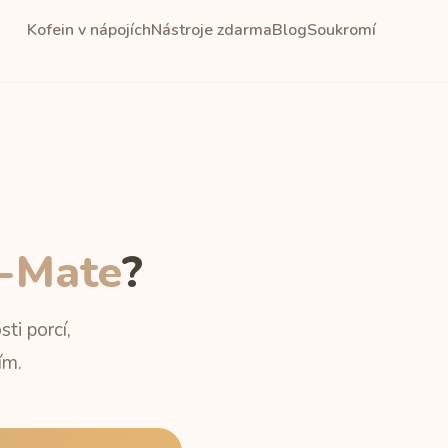
Kofein v nápojích
Nástroje zdarma
Blog
Soukromí
-Mate
?
ti porcí,
ím.