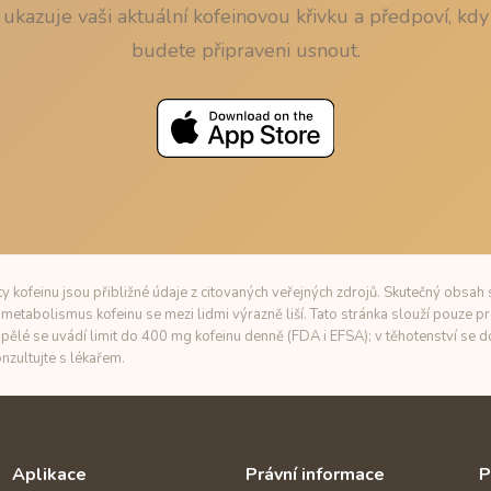
ukazuje vaši aktuální kofeinovou křivku a předpoví, kdy
budete připraveni usnout.
 kofeinu jsou přibližné údaje z citovaných veřejných zdrojů. Skutečný obsah s
metabolismus kofeinu se mezi lidmi výrazně liší. Tato stránka slouží pouze pr
pělé se uvádí limit do 400 mg kofeinu denně (FDA i EFSA); v těhotenství se
nzultujte s lékařem.
Aplikace
Právní informace
P