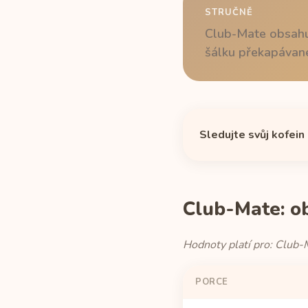
STRUČNĚ
Club-Mate obsahuj
šálku překapávané
Sledujte svůj kofein
Club-Mate: o
Hodnoty platí pro: Club-
PORCE