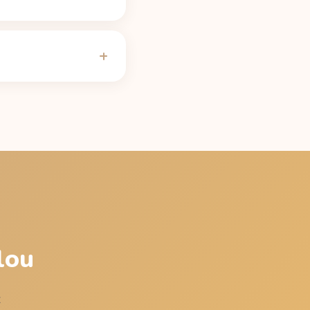
inách zbývá asi 33 mg
otenství pohybuje
; při mediánovém
bulku najdete na
lou
z