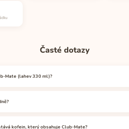
řádku
Časté dotazy
ub-Mate (lahev 330 ml)?
 mg kofeinu (lahev 330 ml), podle zdroje
Caffeine Informer
(ověře
 běžného šálku překapávané kávy (240 ml, cca 95 mg).
dně?
oporučený denní limit pro zdravé dospělé je 400 mg, na jeho dosa
í než jedna dávka je ale načasování: 66 mg večer dokáže narušit spá
stává kofein, který obsahuje Club-Mate?