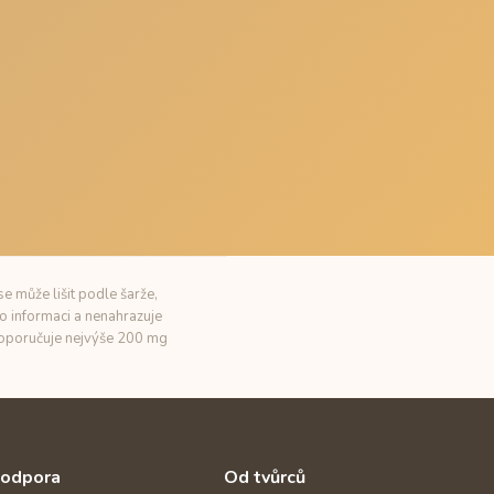
e může lišit podle šarže,
o informaci a nenahrazuje
 doporučuje nejvýše 200 mg
odpora
Od tvůrců