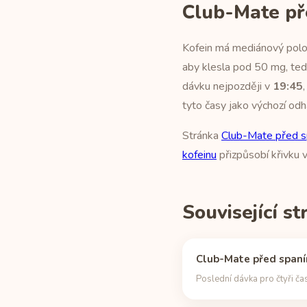
Club-Mate př
Kofein má mediánový poloč
aby klesla pod 50 mg, tedy
dávku nejpozději v
19:45
tyto časy jako výchozí odh
Stránka
Club-Mate před 
kofeinu
přizpůsobí křivku
Související s
Club-Mate před span
Poslední dávka pro čtyři ča