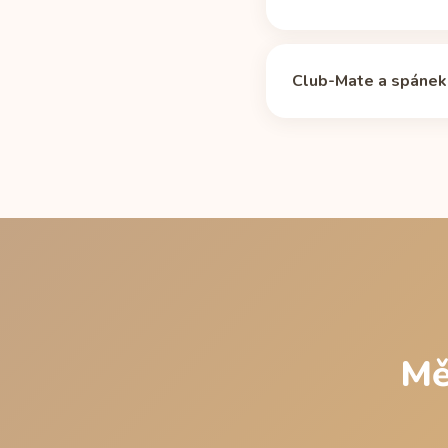
Mediánový poločas kofe
a po 10 hodinách 17 mg
Club-Mate a spánek:
zhruba od 2 do 12 hodin
Pokud chodíte spát ve 
5hodinovém poločasu v
stránce
Club-Mate pře
Mě