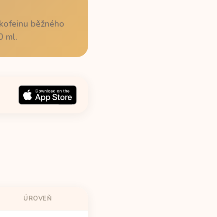
 kofeinu běžného
0 ml.
ÚROVEŇ