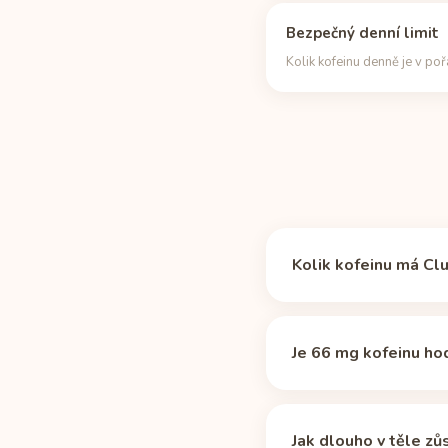
Bezpečný denní limit
Kolik kofeinu denně je v po
Kolik kofeinu má Cl
Club-Mate obsahuje 66
přibližně 69 % kofeinu
Je 66 mg kofeinu ho
Jde o střední dávku. D
asi 6 porcí. Důležitějš
Jak dlouho v těle zů