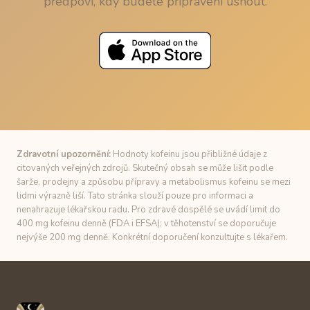
předpoví, kdy budete připraveni usnout.
Zdravotní upozornění:
Hodnoty kofeinu jsou přibližné údaje z
citovaných veřejných zdrojů. Skutečný obsah se může lišit podle
šarže, prodejny a způsobu přípravy a metabolismus kofeinu se mezi
lidmi výrazně liší. Tato stránka slouží pouze pro informaci a
nenahrazuje lékařskou radu. Pro zdravé dospělé se uvádí limit do
400 mg kofeinu denně (FDA i EFSA); v těhotenství se doporučuje
nejvýše 200 mg denně. Konkrétní doporučení konzultujte s lékařem.