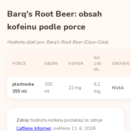
Barq's Root Beer: obsah
kofeinu podle porce
Hodnoty platí pro: Barq's Root Beer (Coca-Cola).
NA
PORCE
OBJEM
KOFEIN
100
ÚROVEŇ
ML
plechovka
355
6,2
22 mg
Nízká
355 ml
ml
mg
Zdroj:
hodnoty kofeinu pocházejí ze zdroje
Caffeine Informer
, ověřeno 11. 6. 2026.