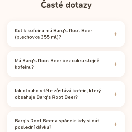
Časté dotazy
Kolik kofeinu má Barq's Root Beer
(plechovka 355 ml)?
Barq's Root Beer obsahuje 22 mg kofeinu
(plechovka 355 ml), podle zdroje
Caffeine Informer
Má Barq's Root Beer bez cukru stejně
(ověřeno 11. 6. 2026). To je přibližně 23 % kofeinu
kofeinu?
běžného šálku překapávané kávy (240 ml, cca 95
mg).
Ne. Podle zdroje Caffeine Informer se varianta bez
cukru od běžné verze (22 mg) liší. Než ji započítáte
Jak dlouho v těle zůstává kofein, který
do denního příjmu, zkontrolujte etiketu konkrétní
obsahuje Barq's Root Beer?
varianty.
Mediánový poločas kofeinu je zhruba 5 hodin: z
dávky 22 mg (plechovka 355 ml) tak po 5 hodinách
Barq's Root Beer a spánek: kdy si dát
zbývá asi 11 mg a po 10 hodinách 6 mg.
poslední dávku?