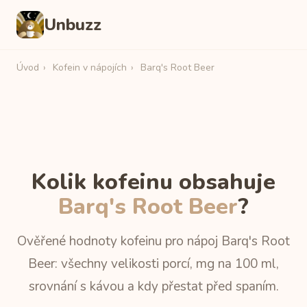
Unbuzz
Úvod
›
Kofein v nápojích
›
Barq's Root Beer
Kolik kofeinu obsahuje
Barq's Root Beer
?
Ověřené hodnoty kofeinu pro nápoj Barq's Root
Beer: všechny velikosti porcí, mg na 100 ml,
srovnání s kávou a kdy přestat před spaním.