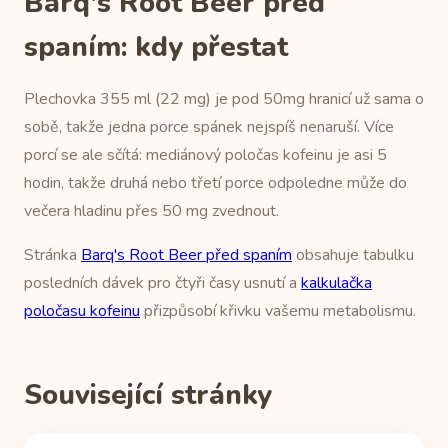
Barq's Root Beer před
spaním: kdy přestat
Plechovka 355 ml (22 mg) je pod 50mg hranicí už sama o
sobě, takže jedna porce spánek nejspíš nenaruší. Více
porcí se ale sčítá: mediánový poločas kofeinu je asi 5
hodin, takže druhá nebo třetí porce odpoledne může do
večera hladinu přes 50 mg zvednout.
Stránka
Barq's Root Beer před spaním
obsahuje tabulku
posledních dávek pro čtyři časy usnutí a
kalkulačka
poločasu kofeinu
přizpůsobí křivku vašemu metabolismu.
Související stránky