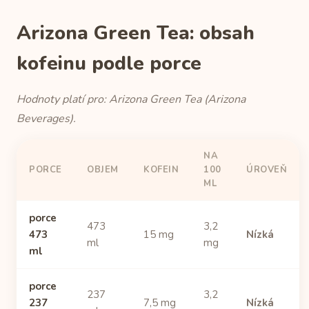
Arizona Green Tea: obsah
kofeinu podle porce
Hodnoty platí pro: Arizona Green Tea (Arizona
Beverages).
NA
PORCE
OBJEM
KOFEIN
100
ÚROVEŇ
ML
porce
473
3,2
473
15 mg
Nízká
ml
mg
ml
porce
237
3,2
237
7,5 mg
Nízká