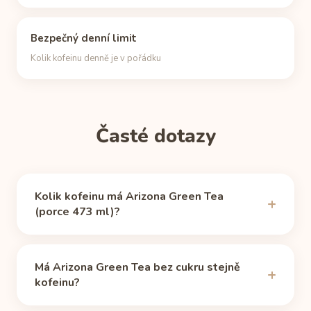
Bezpečný denní limit
Kolik kofeinu denně je v pořádku
Časté dotazy
Kolik kofeinu má Arizona Green Tea
(porce 473 ml)?
Arizona Green Tea obsahuje 15 mg kofeinu (porce
473 ml), podle zdroje
Caffeine Informer (quoting
Má Arizona Green Tea bez cukru stejně
Arizona official statement)
(ověřeno 11. 6. 2026).
kofeinu?
To je přibližně 16 % kofeinu běžného šálku