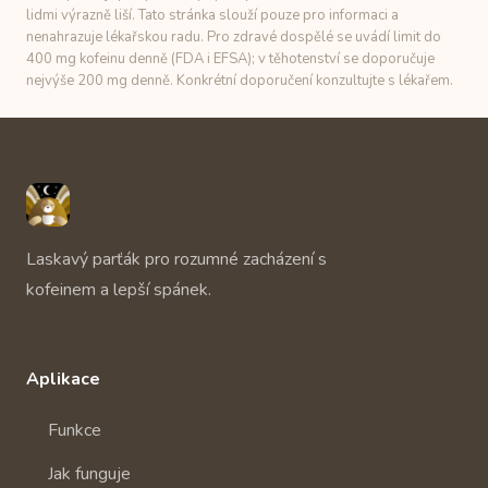
lidmi výrazně liší. Tato stránka slouží pouze pro informaci a
nenahrazuje lékařskou radu. Pro zdravé dospělé se uvádí limit do
400 mg kofeinu denně (FDA i EFSA); v těhotenství se doporučuje
nejvýše 200 mg denně. Konkrétní doporučení konzultujte s lékařem.
Unbuzz
Laskavý parťák pro rozumné zacházení s
kofeinem a lepší spánek.
Aplikace
Funkce
Jak funguje