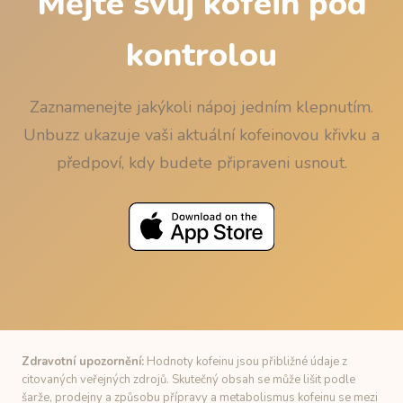
Mějte svůj kofein pod
kontrolou
Zaznamenejte jakýkoli nápoj jedním klepnutím.
Unbuzz ukazuje vaši aktuální kofeinovou křivku a
předpoví, kdy budete připraveni usnout.
Zdravotní upozornění:
Hodnoty kofeinu jsou přibližné údaje z
citovaných veřejných zdrojů. Skutečný obsah se může lišit podle
šarže, prodejny a způsobu přípravy a metabolismus kofeinu se mezi