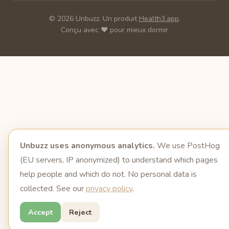
© 2026 Unbuzz. Un produit
Health3.app
.
Conçu avec ❤️ pour mieux dormir
Unbuzz uses anonymous analytics.
We use PostHog
(EU servers, IP anonymized) to understand which pages
help people and which do not. No personal data is
collected. See our
privacy policy
.
Accept
Reject