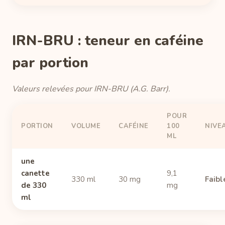
IRN-BRU : teneur en caféine
par portion
Valeurs relevées pour IRN-BRU (A.G. Barr).
POUR
PORTION
VOLUME
CAFÉINE
100
NIVE
ML
une
canette
9,1
330 ml
30 mg
Faibl
de 330
mg
ml