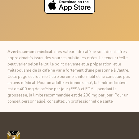
Avertissement médical :
Les valeurs de caféine sont des chiffres
approximatifs issus des sources publiques citées. La teneur réelle
peut varier selon le lot, le point de vente et la préparation, et le
métabolisme de la caféine varie fortement d'une personne à l'autre.
Cette page est fournie à titre purement informatif et ne constitue pas
un avis médical. Pour un adulte en bonne santé, la limite indicative
est de 400 mg de caféine par jour (EFSA et FDA) ; pendant la
grossesse, la limite recommandée est de 200 mg par jour. Pour un
conseil personnalisé, consultez un professionnel de santé.
Unbuzz