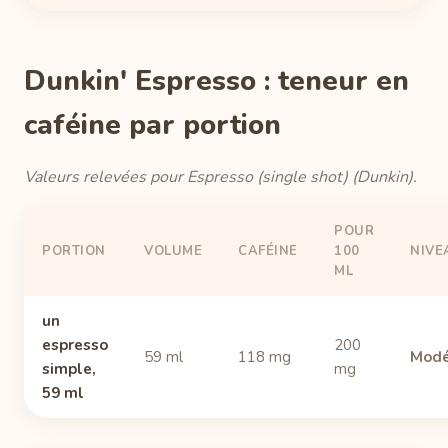
Dunkin' Espresso : teneur en
caféine par portion
Valeurs relevées pour Espresso (single shot) (Dunkin).
POUR
PORTION
VOLUME
CAFÉINE
100
NIVE
ML
un
espresso
200
59 ml
118 mg
Modé
simple,
mg
59 ml