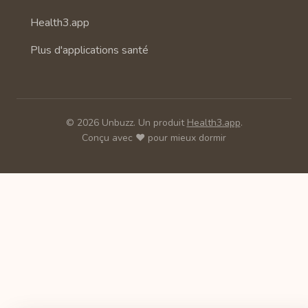
Health3.app
Plus d'applications santé
© 2026 Unbuzz. Un produit
Health3.app
.
Conçu avec ❤️ pour mieux dormir