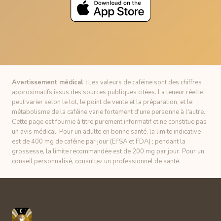
Avertissement médical :
Les valeurs de caféine sont des chiffres
approximatifs issus des sources publiques citées. La teneur réelle
peut varier selon le lot, le point de vente et la préparation, et le
métabolisme de la caféine varie fortement d'une personne à l'autre.
Cette page est fournie à titre purement informatif et ne constitue pas
un avis médical. Pour un adulte en bonne santé, la limite indicative
est de 400 mg de caféine par jour (EFSA et FDA) ; pendant la
grossesse, la limite recommandée est de 200 mg par jour. Pour un
conseil personnalisé, consultez un professionnel de santé.
Unbuzz