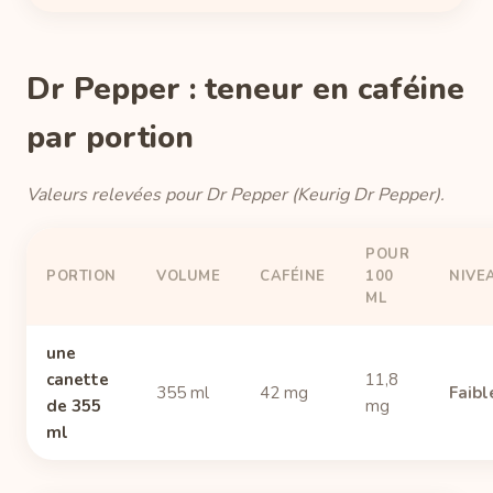
Dr Pepper : teneur en caféine
par portion
Valeurs relevées pour Dr Pepper (Keurig Dr Pepper).
POUR
PORTION
VOLUME
CAFÉINE
100
NIVE
ML
une
canette
11,8
355 ml
42 mg
Faibl
de 355
mg
ml