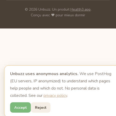
© 2026 Unbuzz. Un produit
Health3.app
.
Conçu avec ❤️ pour mieux dormir
Unbuzz uses anonymous analytics.
We use PostHog
(EU servers, IP anonymized) to understand which pages
help people and which do not. No personal data is
collected. See our
privacy policy
.
Accept
Reject