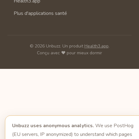
Health3.app
Plus d'applications santé
© 2026 Unbuzz. Un produit
Health3.app
.
Conçu avec ❤️ pour mieux dormir
Unbuzz uses anonymous analytics.
We use PostHog
(EU servers, IP anonymized) to understand which pages