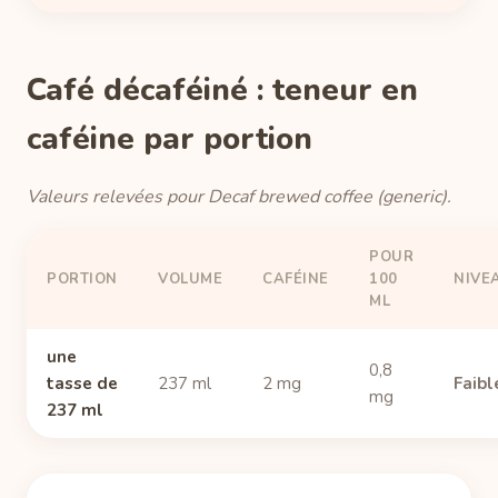
Café décaféiné : teneur en
caféine par portion
Valeurs relevées pour Decaf brewed coffee (generic).
POUR
PORTION
VOLUME
CAFÉINE
100
NIVE
ML
une
0,8
tasse de
237 ml
2 mg
Faibl
mg
237 ml